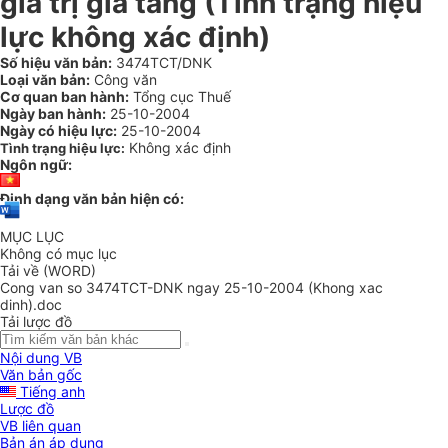
giá trị gia tăng (Tình trạng hiệu
lực không xác định)
Số hiệu văn bản:
3474TCT/DNK
Loại văn bản:
Công văn
Cơ quan ban hành:
Tổng cục Thuế
Ngày ban hành:
25-10-2004
Ngày có hiệu lực:
25-10-2004
Không xác định
Tình trạng hiệu lực:
Ngôn ngữ:
Định dạng văn bản hiện có:
MỤC LỤC
Không có mục lục
Tải về (WORD)
Cong van so 3474TCT-DNK ngay 25-10-2004 (Khong xac
dinh).doc
Tải lược đồ
Nội dung VB
Văn bản gốc
Tiếng anh
Lược đồ
VB liên quan
Bản án áp dụng