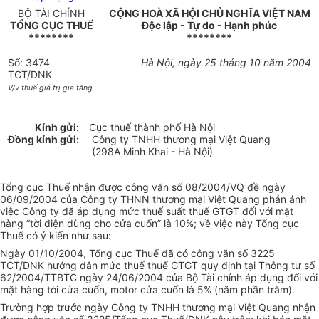
BỘ TÀI CHÍNH
CỘNG HOÀ XÃ HỘI CHỦ NGHĨA VIỆT NAM
TỔNG CỤC THUẾ
Độc lập - Tự do - Hạnh phúc
********
********
Số: 3474
Hà Nội, ngày 25 tháng 10 năm 2004
TCT/DNK
V/v thuế giá trị gia tăng
Kính gửi:
Cục thuế thành phố Hà Nội
Đồng kính gửi:
Công ty TNHH thương mại Việt Quang
(298A Minh Khai - Hà Nội)
Tổng cục Thuế nhận được công văn số 08/2004/VQ đề ngày
06/09/2004 của Công ty THNN thương mại Việt Quang phản ánh
việc Công ty đã áp dụng mức thuế suất thuế GTGT đối với mặt
hàng “tời điện dùng cho cửa cuốn” là 10%; về việc này Tổng cục
Thuế có ý kiến như sau:
Ngày 01/10/2004, Tổng cục Thuế đã có công văn số 3225
TCT/DNK hướng dẫn mức thuế thuế GTGT quy định tại Thông tư số
62/2004/TTBTC ngày 24/06/2004 của Bộ Tài chính áp dụng đối với
mặt hàng tời cửa cuốn, motor cửa cuốn là 5% (năm phần trăm).
Trường hợp trước ngày Công ty TNHH thương mại Việt Quang nhận