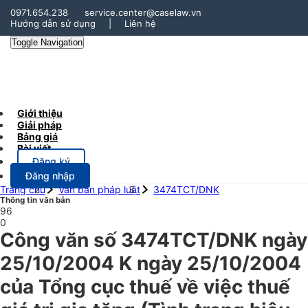
0971.654.238
service.center@caselaw.vn
Hướng dẫn sử dụng
|
Liên hệ
Toggle Navigation
Giới thiệu
Giải pháp
Bảng giá
Bài viết
Đăng ký
Đăng nhập
Trang chủ
Văn bản pháp luật
3474TCT/DNK
Thông tin văn bản
96
0
Công văn số 3474TCT/DNK ngày
25/10/2004 K ngày 25/10/2004
của Tổng cục thuế về việc thuế