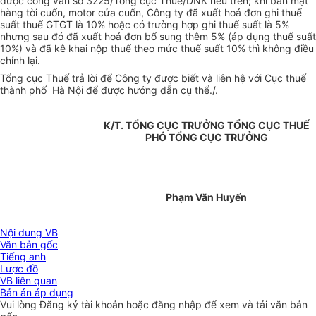
được công văn số 3225/Tổng cục Thuế/DNK nêu trên; khi bán mặt
hàng tời cuốn, motor cửa cuốn, Công ty đã xuất hoá đơn ghi thuế
suất thuế GTGT là 10% hoặc có trường hợp ghi thuế suất là 5%
nhưng sau đó đã xuất hoá đơn bổ sung thêm 5% (áp dụng thuế suất
10%) và đã kê khai nộp thuế theo mức thuế suất 10% thì không điều
chỉnh lại.
Tổng cục Thuế trả lời để Công ty được biết và liên hệ với Cục thuế
thành phố Hà Nội để được hướng dẫn cụ thể./.
K/T. TỔNG CỤC TRƯỞNG TỔNG CỤC THUẾ
PHÓ TỔNG CỤC TRƯỞNG
Phạm Văn Huyến
Nội dung VB
Văn bản gốc
Tiếng anh
Lược đồ
VB liên quan
Bản án áp dụng
Vui lòng
Đăng ký
tài khoản hoặc
đăng nhập
để xem và tải văn bản