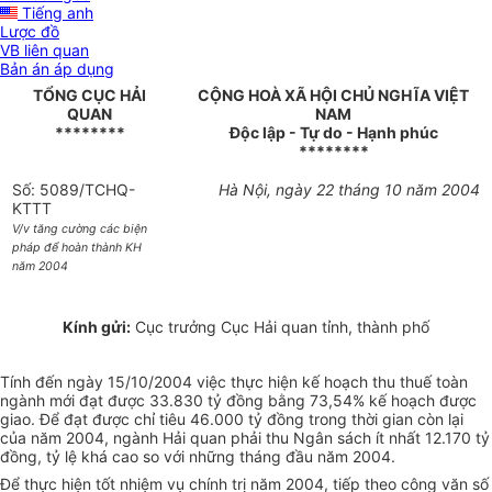
Tiếng anh
Lược đồ
VB liên quan
Bản án áp dụng
TỔNG CỤC HẢI
CỘNG HOÀ XÃ HỘI CHỦ NGHĨA VIỆT
QUAN
NAM
********
Độc lập - Tự do - Hạnh phúc
********
Số: 5089/TCHQ-
Hà Nội, ngày 22 tháng 10 năm 2004
KTTT
V/v tăng cường các biện
pháp để hoàn thành KH
năm 2004
Kính gửi:
Cục trưởng Cục Hải quan tỉnh, thành phố
Tính đến ngày 15/10/2004 việc thực hiện kế hoạch thu thuế toàn
ngành mới đạt được 33.830 tỷ đồng bằng 73,54% kế hoạch được
giao. Để đạt được chỉ tiêu 46.000 tỷ đồng trong thời gian còn lại
của năm 2004, ngành Hải quan phải thu Ngân sách ít nhất 12.170 tỷ
đồng, tỷ lệ khá cao so với những tháng đầu năm 2004.
Để thực hiện tốt nhiệm vụ chính trị năm 2004, tiếp theo công văn số