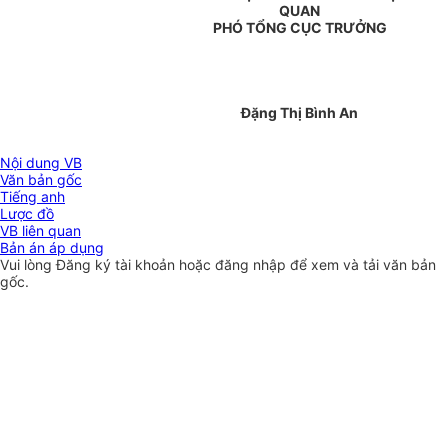
QUAN
PHÓ TỔNG CỤC TRƯỞNG
Đặng Thị Bình An
Nội dung VB
Văn bản gốc
Tiếng anh
Lược đồ
VB liên quan
Bản án áp dụng
Vui lòng
Đăng ký
tài khoản hoặc
đăng nhập
để xem và tải văn bản
gốc.