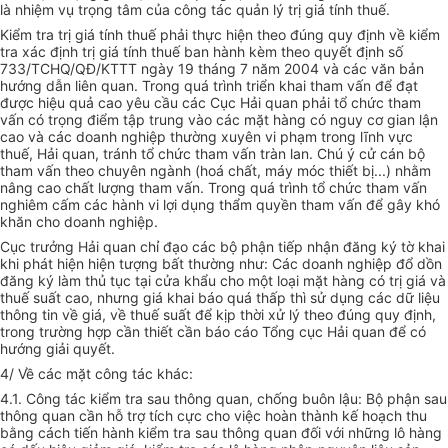
là nhiệm vụ trọng tâm của công tác quản lý trị giá tính thuế.
Kiểm tra trị giá tính thuế phải thực hiện theo đúng quy định về kiểm
tra xác định trị giá tính thuế ban hành kèm theo quyết định số
733/TCHQ/QĐ/KTTT ngày 19 tháng 7 năm 2004 và các văn bản
hướng dẫn liên quan. Trong quá trình triển khai tham vấn để đạt
được hiệu quả cao yêu cầu các Cục Hải quan phải tổ chức tham
vấn có trọng điểm tập trung vào các mặt hàng có nguy cơ gian lận
cao và các doanh nghiệp thường xuyên vi phạm trong lĩnh vực
thuế, Hải quan, tránh tổ chức tham vấn tràn lan. Chú ý cử cán bộ
tham vấn theo chuyên ngành (hoá chất, máy móc thiết bị...) nhằm
nâng cao chất lượng tham vấn. Trong quá trình tổ chức tham vấn
nghiêm cấm các hành vi lợi dụng thẩm quyền tham vấn để gây khó
khăn cho doanh nghiệp.
Cục trưởng Hải quan chỉ đạo các bộ phận tiếp nhận đăng ký tờ khai
khi phát hiện hiện tượng bất thường như: Các doanh nghiệp đổ dồn
đăng ký làm thủ tục tại cửa khẩu cho một loại mặt hàng có trị giá và
thuế suất cao, nhưng giá khai báo quá thấp thì sử dụng các dữ liệu
thông tin về giá, về thuế suất để kịp thời xử lý theo đúng quy định,
trong trường hợp cần thiết cần báo cáo Tổng cục Hải quan để có
hướng giải quyết.
4/ Về các mặt công tác khác:
4.1. Công tác kiểm tra sau thông quan, chống buôn lậu: Bộ phận sau
thông quan cần hỗ trợ tích cực cho việc hoàn thành kế hoạch thu
bằng cách tiến hành kiểm tra sau thông quan đối với những lô hàng