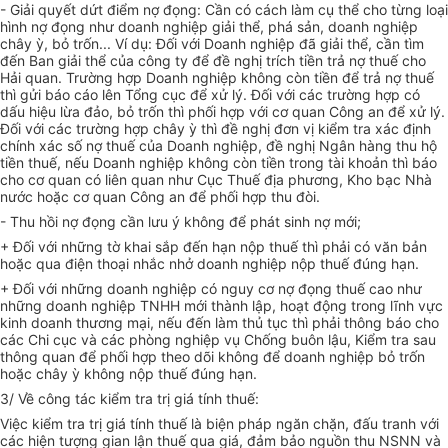
- Giải quyết dứt điểm nợ đọng: Cần có cách làm cụ thể cho từng loại
hình nợ đọng như doanh nghiệp giải thể, phá sản, doanh nghiệp
chây ỳ, bỏ trốn... Ví dụ: Đối với Doanh nghiệp đã giải thể, cần tìm
đến Ban giải thể của công ty để đề nghị trích tiền trả nợ thuế cho
Hải quan. Trường hợp Doanh nghiệp không còn tiền để trả nợ thuế
thì gửi báo cáo lên Tổng cục để xử lý. Đối với các trường hợp có
dấu hiệu lừa đảo, bỏ trốn thì phối hợp với cơ quan Công an để xử lý.
Đối với các trường hợp chây ỳ thì đề nghị đơn vị kiểm tra xác định
chính xác số nợ thuế của Doanh nghiệp, đề nghị Ngân hàng thu hộ
tiền thuế, nếu Doanh nghiệp không còn tiền trong tài khoản thì báo
cho cơ quan có liên quan như Cục Thuế địa phương, Kho bạc Nhà
nước hoặc cơ quan Công an để phối hợp thu đòi.
- Thu hồi nợ đọng cần lưu ý không để phát sinh nợ mới;
+ Đối với những tờ khai sắp đến hạn nộp thuế thì phải có văn bản
hoặc qua điện thoại nhắc nhở doanh nghiệp nộp thuế đúng hạn.
+ Đối với những doanh nghiệp có nguy cơ nợ đọng thuế cao như
những doanh nghiệp TNHH mới thành lập, hoạt động trong lĩnh vực
kinh doanh thương mại, nếu đến làm thủ tục thì phải thông báo cho
các Chi cục và các phòng nghiệp vụ Chống buôn lậu, Kiểm tra sau
thông quan để phối hợp theo dõi không để doanh nghiệp bỏ trốn
hoặc chây ỳ không nộp thuế đúng hạn.
3/ Về công tác kiểm tra trị giá tính thuế:
Việc kiểm tra trị giá tính thuế là biện pháp ngăn chặn, đấu tranh với
các hiện tượng gian lận thuế qua giá, đảm bảo nguồn thu NSNN và