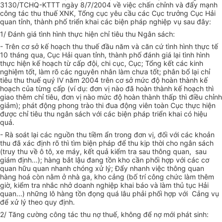
3130/TCHQ-KTTT ngày 8/7/2004 về việc chấn chỉnh và đẩy mạnh
công tác thu thuế XNK, Tổng cục yêu cầu các Cục trưởng Cục Hải
quan tỉnh, thành phố triển khai các biện pháp nghiệp vụ sau đây:
1/ Đánh giá tình hình thực hiện chỉ tiêu thu Ngân sách:
- Trên cơ sở kế hoạch thu thuế đầu năm và căn cứ tình hình thực tế
10 tháng qua, Cục Hải quan tỉnh, thành phố đánh giá lại tình hình
thực hiện kế hoạch từ cấp đội, chi cục, Cục; Tổng kết các kinh
nghiệm tốt, làm rõ các nguyên nhân làm chưa tốt; phân bổ lại chỉ
tiêu thu thuế quý IV năm 2004 trên cơ sở mức độ hoàn thành kế
hoạch của từng cấp (ví dụ: đơn vị nào đã hoàn thành kế hoạch thì
giao thêm chỉ tiêu, đơn vị nào mức độ hoàn thành thấp thì điều chỉnh
giảm); phát động phong trào thi đua động viên toàn Cục thực hiện
được chỉ tiêu thu ngân sách với các biện pháp triển khai có hiệu
quả.
- Rà soát lại các nguồn thu tiềm ẩn trong đơn vị, đối với các khoản
thu đã xác định rõ thì tìm biện pháp để thu kịp thời cho ngân sách
(truy thu về ô tô, xe máy, kết quả kiểm tra sau thông quan, sau
giám định...); hàng bắt lậu đang tồn kho cần phối hợp với các cơ
quan hữu quan nhanh chóng xử lý; Đẩy nhanh việc thông quan
hàng hoá còn nằm ở nhà ga, kho cảng (bố trí công chức làm thêm
giờ, kiểm tra nhắc nhở doanh nghiệp khai báo và làm thủ tục Hải
quan...) những lô hàng tồn đọng quá lâu phải phối hợp với Cảng vụ
để xử lý theo quy định.
2/ Tăng cường công tác thu nợ thuế, không để nợ mới phát sinh: