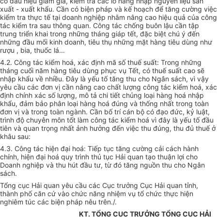
có dấu hiệu giảm giá, kiểm tra các lô hàng nhập nguyên liệu sản
xuất - xuất khẩu. Cần có biện pháp và kế hoạch để tăng cường việc
kiểm tra thực tế tại doanh nghiệp nhằm nâng cao hiệu quả của công
tác kiểm tra sau thông quan. Công tác chống buôn lậu cần tập
trung triển khai trong những tháng giáp tết, đặc biệt chú ý đến
những đầu mối kinh doanh, tiêu thụ những mặt hàng tiêu dùng như
rượu , bia, thuốc lá...
4.2. Công tác kiểm hoá, xác định mã số thuế suất: Trong những
tháng cuối năm hàng tiêu dùng phục vụ Tết, có thuế suất cao sẽ
nhập khẩu về nhiều. Đây là yếu tố tăng thu cho Ngân sách, vì vậy
yêu cầu các đơn vị cần nâng cao chất lượng công tác kiểm hoá, xác
định chính xác số lượng, mô tả chi tiết chủng loại hàng hoá nhập
khẩu, đảm bảo phân loại hàng hoá đúng và thống nhất trong toàn
đơn vị và trong toàn ngành. Cần bố trí cán bộ có đạo đức, kỷ luật,
trình độ chuyên môn tốt làm công tác kiểm hoá vì đây là yếu tố đầu
tiên và quan trọng nhất ảnh hưởng đến việc thu đúng, thu đủ thuế ở
khâu sau:
4.3. Công tác hiện đại hoá: Tiếp tục tăng cường cải cách hành
chính, hiện đại hoá quy trình thủ tục Hải quan tạo thuận lợi cho
Doanh nghiệp và thu hút đầu tư, từ đó tăng nguồn thu cho Ngân
sách.
Tổng cục Hải quan yêu cầu các Cục trưởng Cục Hải quan tỉnh,
thành phố căn cứ vào chức năng nhiệm vụ tổ chức thực hiện
nghiêm túc các biện pháp nêu trên./.
KT. TỔNG CỤC TRƯỞNG TỔNG CỤC HẢI