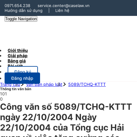
0971.654.238
service.center@caselaw.vn
Hướng dẫn sử dụng
|
Liên hệ
Toggle Navigation
Giới thiệu
Giải pháp
Bảng giá
Bài viết
Đăng ký
Đăng nhập
Trang chủ
Văn bản pháp luật
5089/TCHQ-KTTT
Thông tin văn bản
101
0
Công văn số 5089/TCHQ-KTTT
ngày 22/10/2004 Ngày
22/10/2004 của Tổng cục Hải