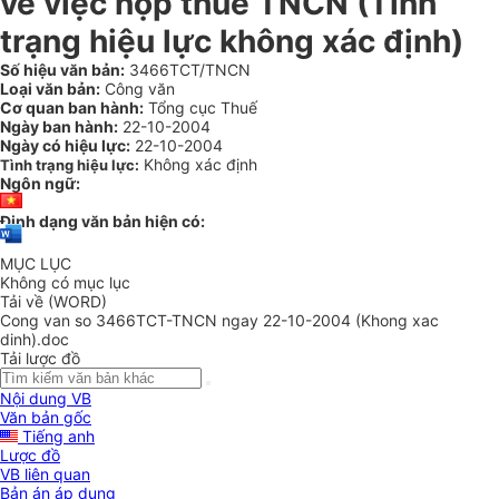
về việc nộp thuế TNCN (Tình
trạng hiệu lực không xác định)
Số hiệu văn bản:
3466TCT/TNCN
Loại văn bản:
Công văn
Cơ quan ban hành:
Tổng cục Thuế
Ngày ban hành:
22-10-2004
Ngày có hiệu lực:
22-10-2004
Không xác định
Tình trạng hiệu lực:
Ngôn ngữ:
Định dạng văn bản hiện có:
MỤC LỤC
Không có mục lục
Tải về (WORD)
Cong van so 3466TCT-TNCN ngay 22-10-2004 (Khong xac
dinh).doc
Tải lược đồ
Nội dung VB
Văn bản gốc
Tiếng anh
Lược đồ
VB liên quan
Bản án áp dụng