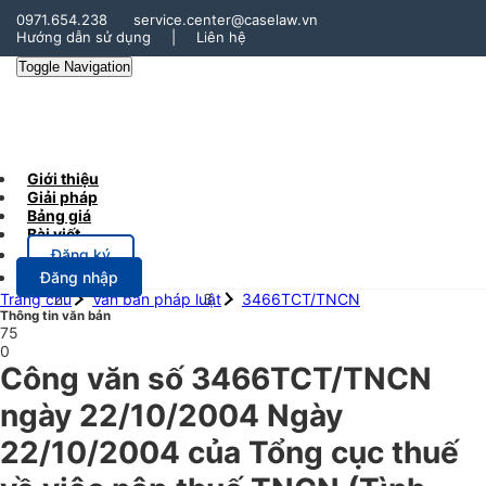
0971.654.238
service.center@caselaw.vn
Hướng dẫn sử dụng
|
Liên hệ
Toggle Navigation
Giới thiệu
Giải pháp
Bảng giá
Bài viết
Đăng ký
Đăng nhập
Trang chủ
Văn bản pháp luật
3466TCT/TNCN
Thông tin văn bản
75
0
Công văn số 3466TCT/TNCN
ngày 22/10/2004 Ngày
22/10/2004 của Tổng cục thuế