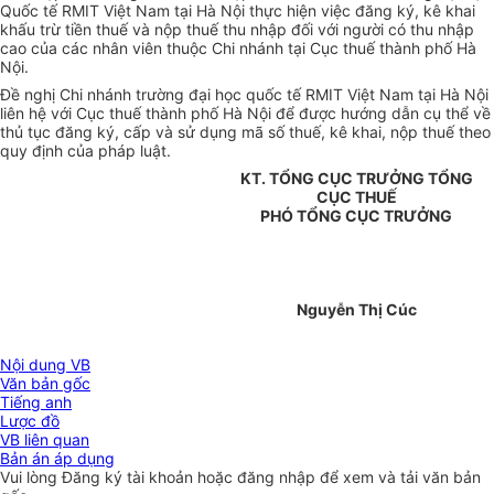
Quốc tế RMIT Việt Nam tại Hà Nội thực hiện việc đăng ký, kê khai
khấu trừ tiền thuế và nộp thuế thu nhập đối với người có thu nhập
cao của các nhân viên thuộc Chi nhánh tại Cục thuế thành phố Hà
Nội.
Đề nghị Chi nhánh trường đại học quốc tế RMIT Việt Nam tại Hà Nội
liên hệ với Cục thuế thành phố Hà Nội để được hướng dẫn cụ thể về
thủ tục đăng ký, cấp và sử dụng mã số thuế, kê khai, nộp thuế theo
quy định của pháp luật.
KT. TỔNG CỤC TRƯỞNG TỔNG
CỤC THUẾ
PHÓ TỔNG CỤC TRƯỞNG
Nguyễn Thị Cúc
Nội dung VB
Văn bản gốc
Tiếng anh
Lược đồ
VB liên quan
Bản án áp dụng
Vui lòng
Đăng ký
tài khoản hoặc
đăng nhập
để xem và tải văn bản