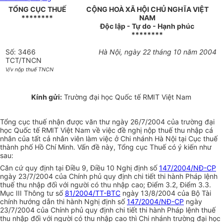
TỔNG CỤC THUẾ
CỘNG HOÀ XÃ HỘI CHỦ NGHĨA VIỆT
********
NAM
Độc lập - Tự do - Hạnh phúc
********
Số: 3466
Hà Nội, ngày 22 tháng 10 năm 2004
TCT/TNCN
V/v nộp thuế TNCN
Kính gửi:
Trường đại học Quốc tế RMIT Việt Nam
Tổng cục thuế nhận được văn thư ngày 26/7/2004 của trường đại
học Quốc tế RMIT Việt Nam về việc đề nghị nộp thuế thu nhập cá
nhân của tất cả nhân viên làm việc ở Chi nhánh Hà Nội tại Cục thuế
thành phố Hồ Chí Minh. Vấn đề này, Tổng cục Thuế có ý kiến như
sau:
Căn cứ quy định tại Điều 9, Điều 10 Nghị định số
147/2004/NĐ-CP
ngày 23/7/2004 của Chính phủ quy định chi tiết thi hành Pháp lệnh
thuế thu nhập đối với người có thu nhập cao; Điểm 3.2, Điểm 3.3.
Mục III Thông tư số
81/2004/TT-BTC
ngày 13/8/2004 của Bộ Tài
chính hướng dẫn thi hành Nghị định số
147/2004/NĐ-CP
ngày
23/7/2004 của Chính phủ quy định chi tiết thi hành Pháp lệnh thuế
thu nhập đối với người có thu nhập cao thì Chi nhánh trường đại học