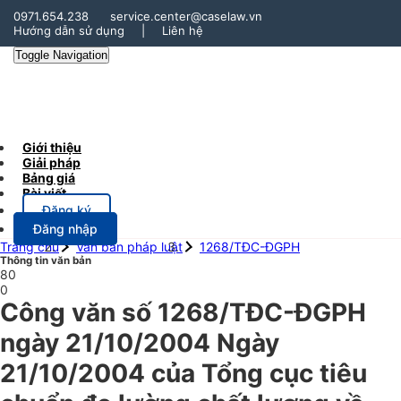
0971.654.238
service.center@caselaw.vn
Hướng dẫn sử dụng
|
Liên hệ
Toggle Navigation
Giới thiệu
Giải pháp
Bảng giá
Bài viết
Đăng ký
Đăng nhập
Trang chủ
Văn bản pháp luật
1268/TĐC-ĐGPH
Thông tin văn bản
80
0
Công văn số 1268/TĐC-ĐGPH
ngày 21/10/2004 Ngày
21/10/2004 của Tổng cục tiêu