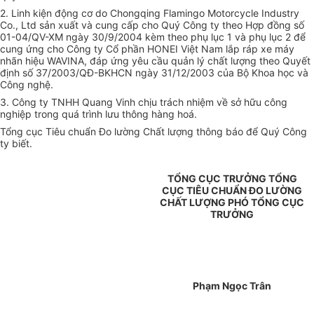
2. Linh kiện động cơ do Chongqing Flamingo Motorcycle Industry
Co., Ltd sản xuất và cung cấp cho Quý Công ty theo Hợp đồng số
01-04/QV-XM ngày 30/9/2004 kèm theo phụ lục 1 và phụ lục 2 để
cung ứng cho Công ty Cổ phần HONEI Việt Nam lắp ráp xe máy
nhãn hiệu WAVINA, đáp ứng yêu cầu quản lý chất lượng theo Quyết
định số 37/2003/QĐ-BKHCN ngày 31/12/2003 của Bộ Khoa học và
Công nghệ.
3. Công ty TNHH Quang Vinh chịu trách nhiệm về sở hữu công
nghiệp trong quá trình lưu thông hàng hoá.
Tổng cục Tiêu chuẩn Đo lường Chất lượng thông báo để Quý Công
ty biết.
TỔNG CỤC TRƯỞNG TỔNG
CỤC TIÊU CHUẨN ĐO LƯỜNG
CHẤT LƯỢNG PHÓ TỔNG CỤC
TRƯỞNG
Phạm Ngọc Trân