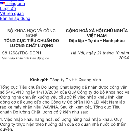
Tiếng anh
Lược đồ
VB liên quan
Bản án áp dụng
BỘ KHOA HỌC VÀ CÔNG
CỘNG HOÀ XÃ HỘI CHỦ NGHĨA
NGHỆ
VIỆT NAM
TỔNG CỤC TIÊU CHUẨN ĐO
Độc lập – Tự do – Hạnh phúc
LƯỜNG CHẤT LƯỢNG
Số 1268/TĐC-ĐGPH
Hà Nội, ngày 21 tháng 10 năm
2004
V/v nhập khẩu linh kiện động cơ
Kính gửi:
Công ty TNHH Quang Vinh
Tổng cục Tiêu chuẩn Đo lường Chất lượng đã nhận được công văn
số 54/QVNĐ ngày 14/10/2004 của Quý Công ty do Bộ Khoa học và
Công nghệ chuyển xuống yêu cầu xử lý việc nhập khẩu linh kiện
động cơ để cung cấp cho Công ty Cổ phần HONLEI Việt Nam lắp
ráp xe máy nhãn hiệu WAVINA. Sau khi xem xét, Tổng cục Tiêu
chuẩn Đo lường Chất lượng có ý kiến như sau:
1. Việc nhập khẩu hàng hoá, số lượng hàng hoá nhập khẩu, Quý
Công ty thực hiện theo hướng dẫn của cơ quan nhà nước có thẩm
quyền.