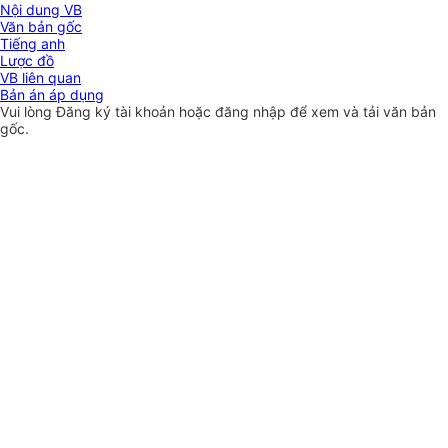
Nội dung VB
Văn bản gốc
Tiếng anh
Lược đồ
VB liên quan
Bản án áp dụng
Vui lòng
Đăng ký
tài khoản hoặc
đăng nhập
để xem và tải văn bản
gốc.