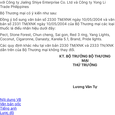
với Công ty Jialing Shiye Enterprise Co. Ltd và Công ty Yong Li
Trade Philippines
Bộ Thương mại có ý kiến như sau:
Đồng ý bổ sung văn bản số 2330 TM/XNK ngày 10/05/2004 và văn
bản số 2331 TM/XNK ngày 10/05/2004 của Bộ Thương mại các loại
thuốc lá điếu nhãn hiệu dưới đây:
Pect, Stone Forest, Chun cheng, Sai gon, Red 3 ring, Yang Lights,
Coconut, Cigaronne, Danasty, Karelia 5.1, Brand, Pride lights.
Các quy định khác nêu tại văn bản 2330 TM/XNK và 2333 TN/XNK
dẫn trên của Bộ Thương mại không thay đổi.
KT. BỘ TRƯỞNG BỘ THƯƠNG
MẠI
THỨ TRƯỞNG
Lương Văn Tự
Nội dung VB
Văn bản gốc
Tiếng anh
Lược đồ