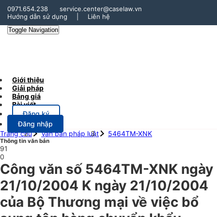
0971.654.238
service.center@caselaw.vn
Hướng dẫn sử dụng
|
Liên hệ
Toggle Navigation
Giới thiệu
Giải pháp
Bảng giá
Bài viết
Đăng ký
Đăng nhập
Trang chủ
Văn bản pháp luật
5464TM-XNK
Thông tin văn bản
91
0
Công văn số 5464TM-XNK ngày
21/10/2004 K ngày 21/10/2004
của Bộ Thương mại về việc bổ