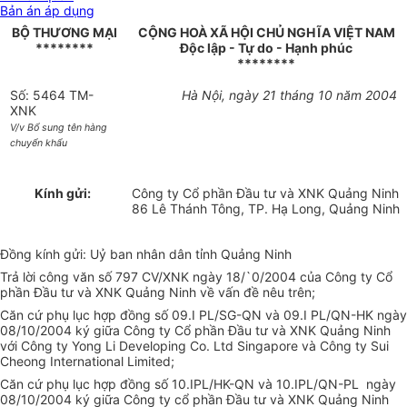
Bản án áp dụng
BỘ THƯƠNG MẠI
CỘNG HOÀ XÃ HỘI CHỦ NGHĨA VIỆT NAM
********
Độc lập - Tự do - Hạnh phúc
********
Số: 5464 TM-
Hà Nội, ngày 21 tháng 10 năm 2004
XNK
V/v Bổ sung tên hàng
chuyển khẩu
Kính gửi:
Công ty Cổ phần Đầu tư và XNK Quảng Ninh
86 Lê Thánh Tông, TP. Hạ Long, Quảng Ninh
Đồng kính gửi: Uỷ ban nhân dân tỉnh Quảng Ninh
Trả lời công văn số 797 CV/XNK ngày 18/`0/2004 của Công ty Cổ
phần Đầu tư và XNK Quảng Ninh về vấn đề nêu trên;
Căn cứ phụ lục hợp đồng số 09.I PL/SG-QN và 09.I PL/QN-HK ngày
08/10/2004 ký giữa Công ty Cổ phần Đầu tư và XNK Quảng Ninh
với Công ty Yong Li Developing Co. Ltd Singapore và Công ty Sui
Cheong International Limited;
Căn cứ phụ lục hợp đồng số 10.IPL/HK-QN và 10.IPL/QN-PL ngày
08/10/2004 ký giữa Công ty cổ phần Đầu tư và XNK Quảng Ninh