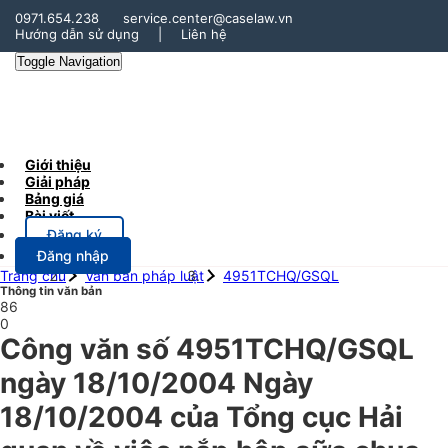
0971.654.238
service.center@caselaw.vn
Hướng dẫn sử dụng
|
Liên hệ
Toggle Navigation
Giới thiệu
Giải pháp
Bảng giá
Bài viết
Đăng ký
Đăng nhập
Trang chủ
Văn bản pháp luật
4951TCHQ/GSQL
Thông tin văn bản
86
0
Công văn số 4951TCHQ/GSQL
ngày 18/10/2004 Ngày
18/10/2004 của Tổng cục Hải