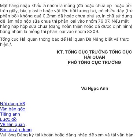
Mặt hàng nhập khẩu là nhôm lá mỏng (đã hoặc chưa ép hoặc bồi
trên giấy, bìa, plastic hoặc vật liệu bồi tương tự), có chiều dày (trừ
phần bồi) không quá 0,2mm đã hoặc chưa phủ sơ, in chữ sử dụng
để làm nắp hộp sữa chua thì phân loại vào nhóm 76.07. Nếu mặt
hàng nắp hộp sữa chua (dạng hoàn thiện hoặc đã được định hình)
bằng nhôm lá mỏng thì phân loại vào nhóm 8309.
Tổng cục Hải quan thông báo để Hải quan Đà Nẵng biết và thực
hiện./.
KT. TỔNG CỤC TRƯỞNG TỔNG CỤC
HẢI QUAN
PHÓ TỔNG CỤC TRƯỞNG
Vũ Ngọc Anh
Nội dung VB
Văn bản gốc
Tiếng anh
Lược đồ
VB liên quan
Bản án áp dụng
Vui lòng
Đăng ký
tài khoản hoặc
đăng nhập
để xem và tải văn bản