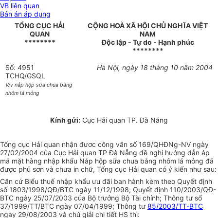
VB liên quan
Bản án áp dụng
TỔNG CỤC HẢI
CỘNG HOÀ XÃ HỘI CHỦ NGHĨA VIỆT
QUAN
NAM
********
Độc lập - Tự do - Hạnh phúc
********
Số: 4951
Hà Nội, ngày 18 tháng 10 năm 2004
TCHQ/GSQL
V/v nắp hộp sữa chua bằng
nhôm lá mỏng
Kính gửi:
Cục Hải quan TP. Đà Nẵng
Tổng cục Hải quan nhận đươc công văn số 169/QHĐNg-NV ngày
27/02/2004 của Cục Hải quan TP Đà Nẵng đề nghị hướng dẫn áp
mã mặt hàng nhập khẩu Nắp hộp sữa chua bằng nhôm lá mỏng đã
được phủ sơn và chưa in chữ, Tổng cục Hải quan có ý kiến như sau:
Căn cứ Biểu thuế nhập khẩu ưu đãi ban hành kèm theo Quyết định
số 1803/1998/QĐ/BTC ngày 11/12/1998; Quyết định 110/2003/QĐ-
BTC ngày 25/07/2003 của Bộ trưởng Bộ Tài chính; Thông tư số
37/1999/TT/BTC ngày 07/04/1999; Thông tư
85/2003/TT-BTC
ngày 29/08/2003 và chú giải chi tiết HS thì: