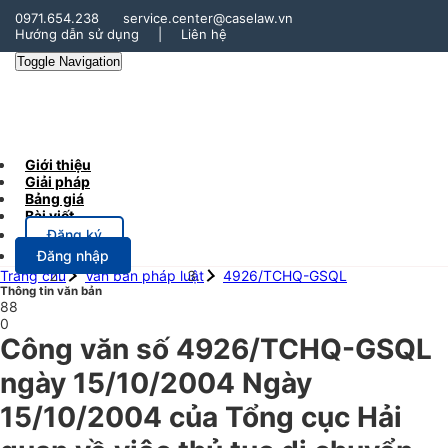
0971.654.238
service.center@caselaw.vn
Hướng dẫn sử dụng
|
Liên hệ
Toggle Navigation
Giới thiệu
Giải pháp
Bảng giá
Bài viết
Đăng ký
Đăng nhập
Trang chủ
Văn bản pháp luật
4926/TCHQ-GSQL
Thông tin văn bản
88
0
Công văn số 4926/TCHQ-GSQL
ngày 15/10/2004 Ngày
15/10/2004 của Tổng cục Hải