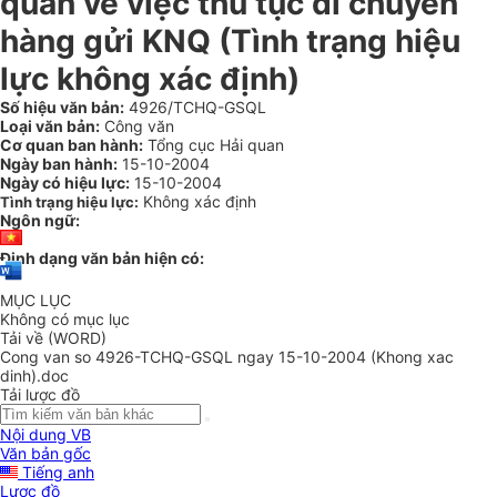
quan về việc thủ tục di chuyển
hàng gửi KNQ (Tình trạng hiệu
lực không xác định)
Số hiệu văn bản:
4926/TCHQ-GSQL
Loại văn bản:
Công văn
Cơ quan ban hành:
Tổng cục Hải quan
Ngày ban hành:
15-10-2004
Ngày có hiệu lực:
15-10-2004
Không xác định
Tình trạng hiệu lực:
Ngôn ngữ:
Định dạng văn bản hiện có:
MỤC LỤC
Không có mục lục
Tải về (WORD)
Cong van so 4926-TCHQ-GSQL ngay 15-10-2004 (Khong xac
dinh).doc
Tải lược đồ
Nội dung VB
Văn bản gốc
Tiếng anh
Lược đồ