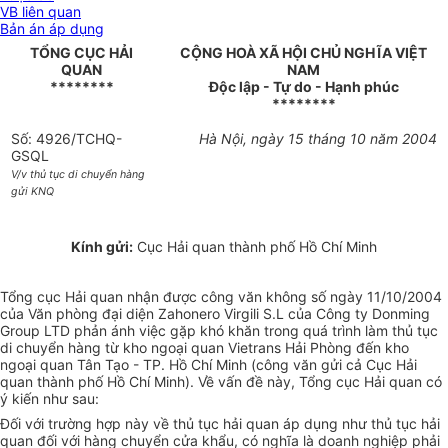
VB liên quan
Bản án áp dụng
TỔNG CỤC HẢI
CỘNG HOÀ XÃ HỘI CHỦ NGHĨA VIỆT
QUAN
NAM
********
Độc lập - Tự do - Hạnh phúc
********
Số: 4926/TCHQ-
Hà Nội, ngày 15 tháng 10 năm 2004
GSQL
V/v thủ tục di chuyển hàng
gửi KNQ
Kính gửi:
Cục Hải quan thành phố Hồ Chí Minh
Tổng cục Hải quan nhận được công văn không số ngày 11/10/2004
của Văn phòng đại diện Zahonero Virgili S.L của Công ty Donming
Group LTD phản ánh việc gặp khó khăn trong quá trình làm thủ tục
di chuyển hàng từ kho ngoại quan Vietrans Hải Phòng đến kho
ngoại quan Tân Tạo - TP. Hồ Chí Minh (công văn gửi cả Cục Hải
quan thành phố Hồ Chí Minh). Về vấn đề này, Tổng cục Hải quan có
ý kiến như sau:
Đối với trường hợp này về thủ tục hải quan áp dụng như thủ tục hải
quan đối với hàng chuyển cửa khẩu, có nghĩa là doanh nghiệp phải