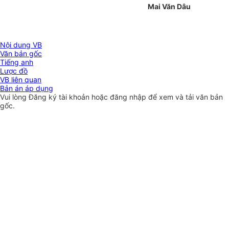
Mai Văn Dâu
Nội dung VB
Văn bản gốc
Tiếng anh
Lược đồ
VB liên quan
Bản án áp dụng
Vui lòng
Đăng ký
tài khoản hoặc
đăng nhập
để xem và tải văn bản
gốc.