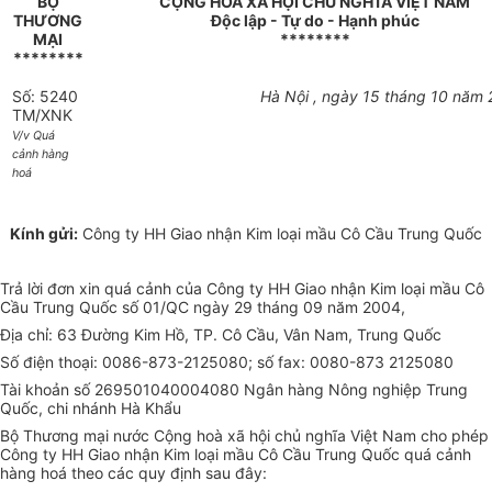
BỘ
CỘNG HOÀ XÃ HỘI CHỦ NGHĨA VIỆT NAM
THƯƠNG
Độc lập - Tự do - Hạnh phúc
MẠI
********
********
Số: 5240
Hà Nội , ngày 15 tháng 10 năm
TM/XNK
V/v Quá
cảnh hàng
hoá
Kính gửi:
Công ty HH Giao nhận Kim loại mầu Cô Cầu Trung Quốc
Trả lời đơn xin quá cảnh của Công ty HH Giao nhận Kim loại mầu Cô
Cầu Trung Quốc số 01/QC ngày 29 tháng 09 năm 2004,
Địa chỉ: 63 Đường Kim Hồ, TP. Cô Cầu, Vân Nam, Trung Quốc
Số điện thoại: 0086-873-2125080; số fax: 0080-873 2125080
Tài khoản số 269501040004080 Ngân hàng Nông nghiệp Trung
Quốc, chi nhánh Hà Khẩu
Bộ Thương mại nước Cộng hoà xã hội chủ nghĩa Việt Nam cho phép
Công ty HH Giao nhận Kim loại mầu Cô Cầu Trung Quốc quá cảnh
hàng hoá theo các quy định sau đây: