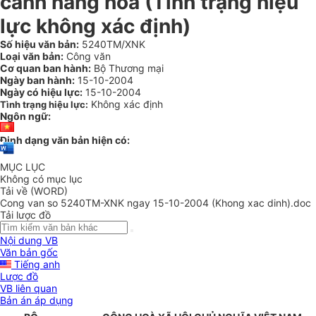
cảnh hàng hoá (Tình trạng hiệu
lực không xác định)
Số hiệu văn bản:
5240TM/XNK
Loại văn bản:
Công văn
Cơ quan ban hành:
Bộ Thương mại
Ngày ban hành:
15-10-2004
Ngày có hiệu lực:
15-10-2004
Không xác định
Tình trạng hiệu lực:
Ngôn ngữ:
Định dạng văn bản hiện có:
MỤC LỤC
Không có mục lục
Tải về (WORD)
Cong van so 5240TM-XNK ngay 15-10-2004 (Khong xac dinh).doc
Tải lược đồ
Nội dung VB
Văn bản gốc
Tiếng anh
Lược đồ
VB liên quan
Bản án áp dụng