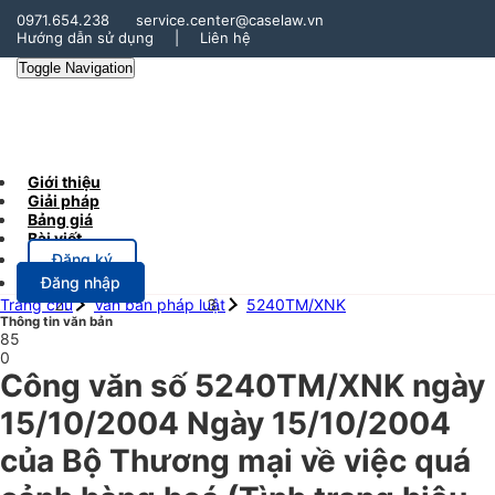
0971.654.238
service.center@caselaw.vn
Hướng dẫn sử dụng
|
Liên hệ
Toggle Navigation
Giới thiệu
Giải pháp
Bảng giá
Bài viết
Đăng ký
Đăng nhập
Trang chủ
Văn bản pháp luật
5240TM/XNK
Thông tin văn bản
85
0
Công văn số 5240TM/XNK ngày
15/10/2004 Ngày 15/10/2004
của Bộ Thương mại về việc quá