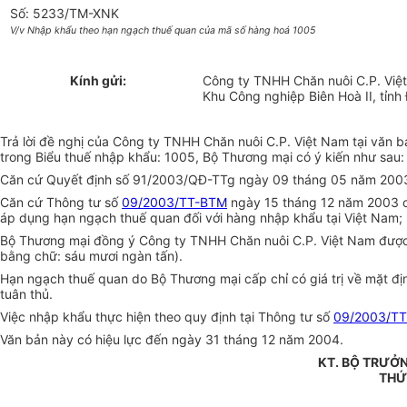
Số: 5233/TM-XNK
V/v Nhập khẩu theo hạn ngạch thuế quan của mã số hàng hoá 1005
Kính gửi:
Công ty TNHH Chăn nuôi C.P. Việ
Khu Công nghiệp Biên Hoà II, tỉnh
Trả lời đề nghị của Công ty TNHH Chăn nuôi C.P. Việt Nam tại vă
trong Biểu thuế nhập khẩu: 1005, Bộ Thương mại có ý kiến như sau:
Căn cứ Quyết định số 91/2003/QĐ-TTg ngày 09 tháng 05 năm 2003 c
Căn cứ Thông tư số
09/2003/TT-BTM
ngày 15 tháng 12 năm 2003 c
áp dụng hạn ngạch thuế quan đối với hàng nhập khẩu tại Việt Nam;
Bộ Thương mại đồng ý Công ty TNHH Chăn nuôi C.P. Việt Nam được n
bằng chữ: sáu mươi ngàn tấn).
Hạn ngạch thuế quan do Bộ Thương mại cấp chỉ có giá trị về mặt đị
tuân thủ.
Việc nhập khẩu thực hiện theo quy định tại Thông tư số
09/2003/T
Văn bản này có hiệu lực đến ngày 31 tháng 12 năm 2004.
KT. BỘ TRƯỞ
THỨ