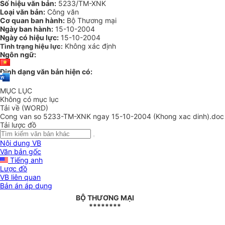
Số hiệu văn bản:
5233/TM-XNK
Loại văn bản:
Công văn
Cơ quan ban hành:
Bộ Thương mại
Ngày ban hành:
15-10-2004
Ngày có hiệu lực:
15-10-2004
Không xác định
Tình trạng hiệu lực:
Ngôn ngữ:
Định dạng văn bản hiện có:
MỤC LỤC
Không có mục lục
Tải về (WORD)
Cong van so 5233-TM-XNK ngay 15-10-2004 (Khong xac dinh).doc
Tải lược đồ
Nội dung VB
Văn bản gốc
Tiếng anh
Lược đồ
VB liên quan
Bản án áp dụng
BỘ THƯƠNG MẠI
********