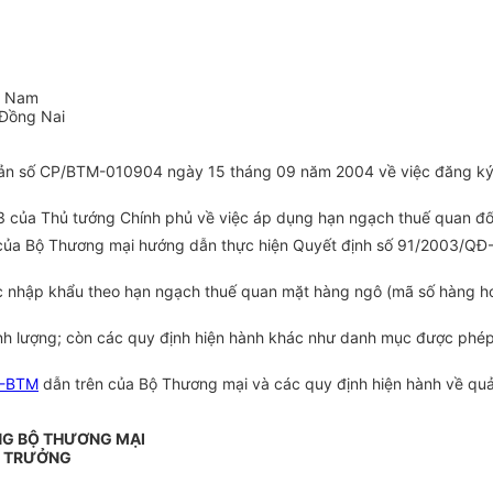
t Nam
 Đồng Nai
n bản số CP/BTM-010904 ngày 15 tháng 09 năm 2004 về việc đăng ký
ủa Thủ tướng Chính phủ về việc áp dụng hạn ngạch thuế quan đối 
ủa Bộ Thương mại hướng dẫn thực hiện Quyết định số 91/2003/QĐ-
hập khẩu theo hạn ngạch thuế quan mặt hàng ngô (mã số hàng hoá t
nh lượng; còn các quy định hiện hành khác như danh mục được phép 
T-BTM
dẫn trên của Bộ Thương mại và các quy định hiện hành về quả
NG BỘ THƯƠNG MẠI
 TRƯỞNG