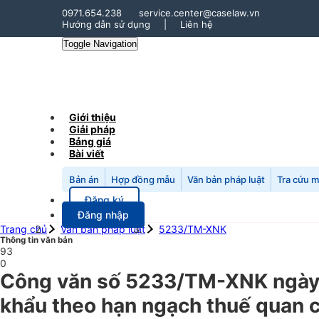
0971.654.238
service.center@caselaw.vn
Hướng dẫn sử dụng
|
Liên hệ
Toggle Navigation
Giới thiệu
Giải pháp
Bảng giá
Bài viết
Bản án
Hợp đồng mẫu
Văn bản pháp luật
Tra cứu 
Đăng ký
Đăng nhập
Trang chủ
Văn bản pháp luật
5233/TM-XNK
Thông tin văn bản
93
0
Công văn số 5233/TM-XNK ngày 
khẩu theo hạn ngạch thuế quan c