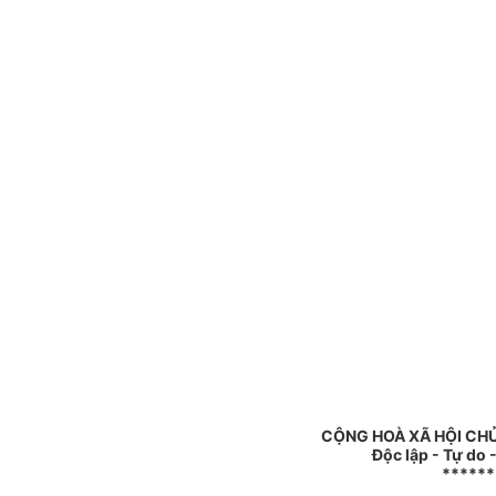
CỘNG HOÀ XÃ HỘI CHỦ
Độc lập - Tự do
******