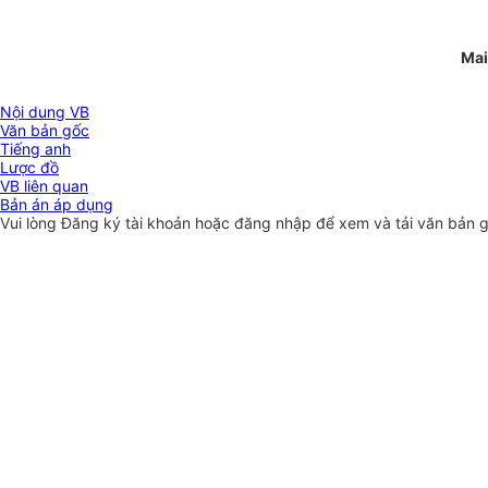
Mai
Nội dung VB
Văn bản gốc
Tiếng anh
Lược đồ
VB liên quan
Bản án áp dụng
Vui lòng
Đăng ký
tài khoản hoặc
đăng nhập
để xem và tải văn bản 