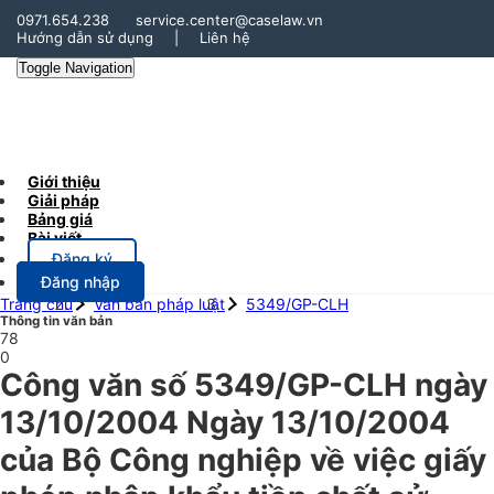
0971.654.238
service.center@caselaw.vn
Hướng dẫn sử dụng
|
Liên hệ
Toggle Navigation
Giới thiệu
Giải pháp
Bảng giá
Bài viết
Đăng ký
Đăng nhập
Trang chủ
Văn bản pháp luật
5349/GP-CLH
Thông tin văn bản
78
0
Công văn số 5349/GP-CLH ngày
13/10/2004 Ngày 13/10/2004
của Bộ Công nghiệp về việc giấy