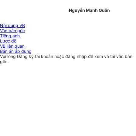
Nguyễn Mạnh Quân
Nội dung VB
Văn bản gốc
Tiếng anh
Lược đồ
VB liên quan
Bản án áp dụng
Vui lòng
Đăng ký
tài khoản hoặc
đăng nhập
để xem và tải văn bản
gốc.