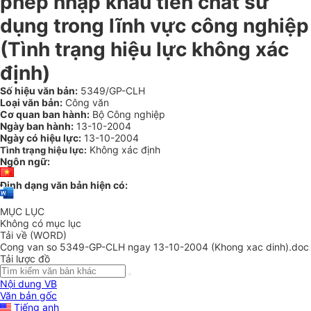
phép nhập khẩu tiền chất sử
dụng trong lĩnh vực công nghiệp
(Tình trạng hiệu lực không xác
định)
Số hiệu văn bản:
5349/GP-CLH
Loại văn bản:
Công văn
Cơ quan ban hành:
Bộ Công nghiệp
Ngày ban hành:
13-10-2004
Ngày có hiệu lực:
13-10-2004
Không xác định
Tình trạng hiệu lực:
Ngôn ngữ:
Định dạng văn bản hiện có:
MỤC LỤC
Không có mục lục
Tải về (WORD)
Cong van so 5349-GP-CLH ngay 13-10-2004 (Khong xac dinh).doc
Tải lược đồ
Nội dung VB
Văn bản gốc
Tiếng anh