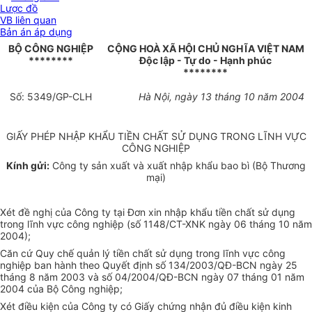
Lược đồ
VB liên quan
Bản án áp dụng
BỘ CÔNG NGHIỆP
CỘNG HOÀ XÃ HỘI CHỦ NGHĨA VIỆT NAM
********
Độc lập - Tự do - Hạnh phúc
********
Số: 5349/GP-CLH
Hà Nội, ngày 13 tháng 10 năm 2004
GIẤY PHÉP NHẬP KHẨU TIỀN CHẤT SỬ DỤNG TRONG LĨNH VỰC
CÔNG NGHIỆP
Kính gửi:
Công ty sản xuất và xuất nhập khẩu bao bì (Bộ Thương
mại)
Xét đề nghị của Công ty tại Đơn xin nhập khẩu tiền chất sử dụng
trong lĩnh vực công nghiệp (số 1148/CT-XNK ngày 06 tháng 10 năm
2004);
Căn cứ Quy chế quản lý tiền chất sử dụng trong lĩnh vực công
nghiệp ban hành theo Quyết định số 134/2003/QĐ-BCN ngày 25
tháng 8 năm 2003 và số 04/2004/QĐ-BCN ngày 07 tháng 01 năm
2004 của Bộ Công nghiệp;
Xét điều kiện của Công ty có Giấy chứng nhận đủ điều kiện kinh