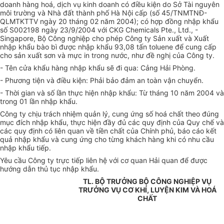
doanh hàng hoá, dịch vụ kinh doanh có điều kiện do Sở Tài nguyên
môi trường và Nhà đất thành phố Hà Nội cấp (số 45/TNMTNĐ-
QLMTKTTV ngày 20 tháng 02 năm 2004); có hợp đồng nhập khẩu
số S002198 ngày 23/9/2004 với CKG Chemicals Pte., Ltd., -
Singapore, Bộ Công nghiệp cho phép Công ty Sản xuất và Xuất
nhập khẩu bào bì được nhập khẩu 93,08 tấn toluene để cung cấp
cho sản xuất sơn và mực in trong nước, như đề nghị của Công ty.
- Tên cửa khẩu hàng nhập khẩu sẽ đi qua: Cảng Hải Phòng.
- Phương tiện và điều kiện: Phải bảo đảm an toàn vận chuyển.
- Thời gian và số lần thực hiện nhập khẩu: Từ tháng 10 năm 2004 và
trong 01 lần nhập khẩu.
Công ty chịu trách nhiệm quản lý, cung ứng số hoá chất theo đúng
mục đích nhập khẩu, thực hiện đầy đủ các quy định của Quy chế và
các quy định có liên quan về tiền chất của Chính phủ, báo cáo kết
quả nhập khẩu và cung ứng cho từng khách hàng khi có nhu cầu
nhập khẩu tiếp.
Yêu cầu Công ty trực tiếp liên hệ với cơ quan Hải quan để được
hướng dẫn thủ tục nhập khẩu.
TL. BỘ TRƯỞNG BỘ CÔNG NGHIỆP VỤ
TRƯỞNG VỤ CƠ KHÍ, LUYỆN KIM VÀ HOÁ
CHẤT