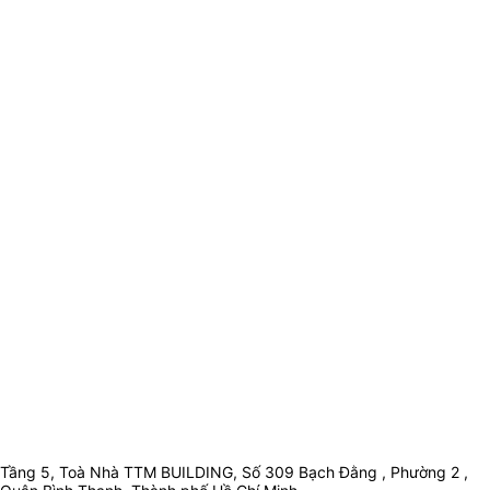
Tầng 5, Toà Nhà TTM BUILDING, Số 309 Bạch Đằng , Phường 2 ,