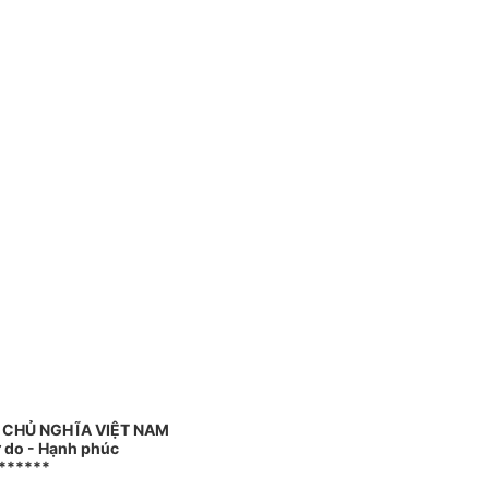
 CHỦ NGHĨA VIỆT NAM
ự do - Hạnh phúc
******