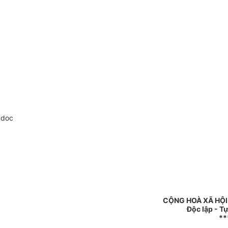
.doc
CỘNG HOÀ XÃ HỘI
Độc lập - T
**