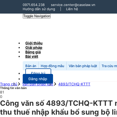
0971.654.238
service.center@caselaw.vn
Hướng dẫn sử dụng
|
Liên hệ
Toggle Navigation
Giới thiệu
Giải pháp
Bảng giá
Bài viết
Bản án
Hợp đồng mẫu
Văn bản pháp luật
Tra cứu 
Đăng ký
Đăng nhập
Trang chủ
Văn bản pháp luật
4893/TCHQ-KTTT
Thông tin văn bản
81
0
Công văn số 4893/TCHQ-KTTT ng
thu thuế nhập khẩu bổ sung bộ li