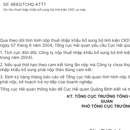
Số: 4893/TCHQ-KTTT
V/v thu thuế nhập khẩu bổ sung bộ linh kiện CKD xe máy
Qua theo dõi tình hình nộp thuế nhập khẩu bổ sung bộ linh kiện 
ngày 07 tháng 6 năm 2004, Tổng cục Hải quan yêu cầu Cục Hải qua
1. Tích cực đôn đốc Công ty nộp thuế nhập khẩu bổ sung bộ linh ki
trong năm 2004).
2. Nếu quá thời hạn theo cam kết từng lần nộp mà Công ty chưa thực
nhập khẩu bổ sung phải nộp theo đúng cam kết.
3. Định kỳ hàng tháng báo cáo về Tổng cục Hải quan tình hình nộp 
phải nộp, kế hoạch trả nợ tiếp của doanh nghiệp.
Tổng cục Hải quan thông báo để Cục Hải quan Quảng Bình biết và tri
KT. TỔNG CỤC TRƯỞNG TỔNG 
QUAN
PHÓ TỔNG CỤC TRƯỞN