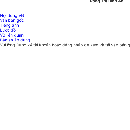
Đặng Thị Bình An
Nội dung VB
Văn bản gốc
Tiếng anh
Lược đồ
VB liên quan
Bản án áp dụng
Vui lòng
Đăng ký
tài khoản hoặc
đăng nhập
để xem và tải văn bản 