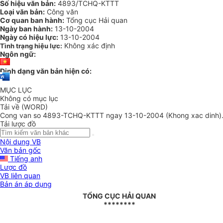
Số hiệu văn bản:
4893/TCHQ-KTTT
Loại văn bản:
Công văn
Cơ quan ban hành:
Tổng cục Hải quan
Ngày ban hành:
13-10-2004
Ngày có hiệu lực:
13-10-2004
Không xác định
Tình trạng hiệu lực:
Ngôn ngữ:
Định dạng văn bản hiện có:
MỤC LỤC
Không có mục lục
Tải về (WORD)
Cong van so 4893-TCHQ-KTTT ngay 13-10-2004 (Khong xac dinh)
Tải lược đồ
Nội dung VB
Văn bản gốc
Tiếng anh
Lược đồ
VB liên quan
Bản án áp dụng
TỔNG CỤC HẢI QUAN
********