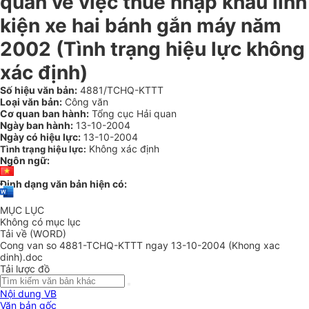
quan về việc thuế nhập khẩu linh
kiện xe hai bánh gắn máy năm
2002 (Tình trạng hiệu lực không
xác định)
Số hiệu văn bản:
4881/TCHQ-KTTT
Loại văn bản:
Công văn
Cơ quan ban hành:
Tổng cục Hải quan
Ngày ban hành:
13-10-2004
Ngày có hiệu lực:
13-10-2004
Không xác định
Tình trạng hiệu lực:
Ngôn ngữ:
Định dạng văn bản hiện có:
MỤC LỤC
Không có mục lục
Tải về (WORD)
Cong van so 4881-TCHQ-KTTT ngay 13-10-2004 (Khong xac
dinh).doc
Tải lược đồ
Nội dung VB
Văn bản gốc