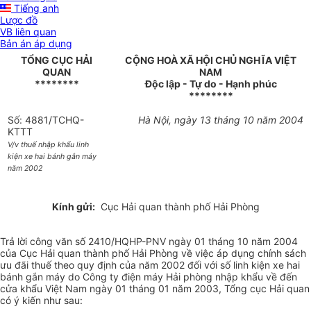
Tiếng anh
Lược đồ
VB liên quan
Bản án áp dụng
TỔNG CỤC HẢI
CỘNG HOÀ XÃ HỘI CHỦ NGHĨA VIỆT
QUAN
NAM
********
Độc lập - Tự do - Hạnh phúc
********
Số: 4881/TCHQ-
Hà Nội, ngày 13 tháng 10 năm 2004
KTTT
V/v thuế nhập khẩu linh
kiện xe hai bánh gắn máy
năm 2002
Kính gửi:
Cục Hải quan thành phố Hải Phòng
Trả lời công văn số 2410/HQHP-PNV ngày 01 tháng 10 năm 2004
của Cục Hải quan thành phố Hải Phòng về việc áp dụng chính sách
ưu đãi thuế theo quy định của năm 2002 đối với số linh kiện xe hai
bánh gắn máy do Công ty điện máy Hải phòng nhập khẩu về đến
cửa khẩu Việt Nam ngày 01 tháng 01 năm 2003, Tổng cục Hải quan
có ý kiến như sau: