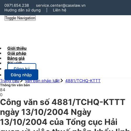
0971.654.238
service.center@caselaw.vn
Hướng dẫn sử dụng
|
Liên hệ
Toggle Navigation
Giới thiệu
Giải pháp
Bảng giá
Bài viết
Đăng ký
Đăng nhập
Trang chủ
Văn bản pháp luật
4881/TCHQ-KTTT
Thông tin văn bản
84
0
Công văn số 4881/TCHQ-KTTT
ngày 13/10/2004 Ngày
13/10/2004 của Tổng cục Hải