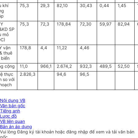
 khí
75,3
29,3
82,10
30,43
0,44
1,45
ng
áp
TY
75,3
72,3
178,84
72,30
59,97
82,94
&KD SP
u mỏ
DC)
Y vận
178,8
4,4
11,22
4,46
 & thuê
 biển
ng cộng
11,0
966,1
2.674,2
932,3
489,5
52,50
lệ thực
2.826,3
94,6
96,5
n so với
 hoạch
Nội dung VB
Văn bản gốc
Tiếng anh
Lược đồ
VB liên quan
Bản án áp dụng
Vui lòng
Đăng ký
tài khoản hoặc
đăng nhập
để xem và tải văn bản
gốc.