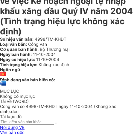
về việc Kế hoạch ngoại tệ nhập
khẩu xăng dầu Quý IV năm 2004
(Tình trạng hiệu lực không xác
định)
Số hiệu văn bản:
4998/TM-KHĐT
Loại văn bản:
Công văn
Cơ quan ban hành:
Bộ Thương mại
Ngày ban hành:
11-10-2004
Ngày có hiệu lực:
11-10-2004
Không xác định
Tình trạng hiệu lực:
Ngôn ngữ:
Định dạng văn bản hiện có:
MỤC LỤC
Không có mục lục
Tải về (WORD)
Cong van so 4998-TM-KHDT ngay 11-10-2004 (Khong xac
dinh).doc
Tải lược đồ
Nội dung VB
Văn bản gốc