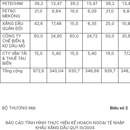
PETECHIM
39,2
13,47
39,2
13,47
39,2
13,
PETRO
21,0
6,84
19,0
6,09
21,0
6,8
MEKÔNG
XĂNG DẦU
42,6
17,48
15,0
6,35
25,0
10,
QUÂN ĐỘI
CÔNG TY
60,0
24,90
60,0
24,72
50,0
20,
CHẾ BIẾN &
KD DẦU MỎ
CTY VẬN TẢI
15,0
5,40
15,0
5,40
19,0
7,1
& THUÊ TÀU
BIỂN
Tổng cộng
872,6
340,04
930,7
346,66
929,7
348,
BỘ THƯƠNG MẠI
Biểu số 2
BÁO CÁO TÌNH HÌNH THỰC HIỆN KẾ HOẠCH NGOẠI TỆ NHẬP
KHẨU XĂNG DẦU QUÝ III/2004