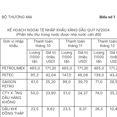
BỘ THƯƠNG MẠI
Biểu số 1
KẾ HOẠCH NGOẠI TỆ NHẬP KHẨU XĂNG DẦU QUÝ IV/2004
(Phần tiêu thụ trong nước được nhà nước cân đối)
Đơn vị nhập
Thanh toán
Thanh toán
Thanh toán
khẩu
tháng 10
tháng 11
tháng 12
Lượng
Giá trị
Lượng
Giá trị
Lượng
Giá t
(1000
(triệu
(1000
(triệu
(1000
(tri
tấn
USD)
tấn
USD)
tấn
USD
PETROLIMEX
465,0
171,20
465,0
171,20
465,0
171,
PETEC
95,3
42,04
147,0
46,06
139,0
43,
SAIGON
61,0
25,20
96,0
39,70
71,0
29,
PETRO
CTY X
NG
50,0
23,90
51,0
24,37
74,0
35,
ી
DẦU HÀNG
KHÔNG
DẦU KHÍ
23,5
9,62
23,5
9,31
26,5
10,
ĐỒNG THÁP