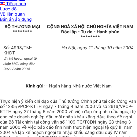
Tiếng anh
Lược đồ
VB liên quan
Bản án áp dụng
BỘ THƯƠNG MẠI
CỘNG HOÀ XÃ HỘI CHỦ NGHĨA VIỆT NAM
********
Độc lập - Tự do - Hạnh phúc
********
Số: 4998/TM-
Hà Nội, ngày 11 tháng 10 năm 2004
KHĐT
V/v Kế hoạch ngoại tệ
nhập khẩu xăng dầu
Quý IV năm 2004
Kính gửi:
- Ngân hàng Nhà nước Việt Nam
Thực hiện ý kiến chỉ đạo của Thủ tướng Chính phủ tại các Công văn
số 1285/VPCP-KTTH ngày 7 tháng 4 năm 2000 và số 2616/VPCP-
KTTH ngày 27 tháng 6 năm 2000 về việc đáp ứng nhu cầu ngoại tệ
cho các doanh nghiệp đầu mối nhập khẩu xăng dầu; theo đề nghị
của Bộ Tài chính tại công văn số 1109 TC/TCĐN ngày 28 tháng 3
năm 2000 về việc báo cáo tình hình thực hiện ngoại tệ quý III năm
2004 và lập kế hoạch ngoại tệ nhập khẩu xăng dầu quý IV năm