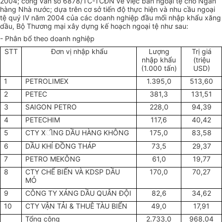
2004; công văn số 6878/TC-TCĐN về việc bán ngoại tệ cho Ngân
hàng Nhà nước; dựa trên cơ sở tiến độ thực hiện và nhu cầu ngoại
tệ quý IV năm 2004 của các doanh nghiệp đầu mối nhập khẩu xăng
dầu, Bộ Thương mại xây dựng kế hoạch ngoại tệ như sau:
- Phân bổ theo doanh nghiệp
STT
Đơn vị nhập khẩu
Lượng
Trị giá
nhập khẩu
(triệu
(1.000 tấn)
USD)
1
PETROLIMEX
1.395,0
513,60
2
PETEC
381,3
131,51
3
SAIGON PETRO
228,0
94,39
4
PETECHIM
117,6
40,42
5
CTY X
NG DẦU HÀNG KHÔNG
175,0
83,58
ી
6
DẦU KHÍ ĐỒNG THÁP
73,5
29,37
7
PETRO MEKÔNG
61,0
19,77
8
CTY CHẾ BIẾN VÀ KDSP DẦU
170,0
70,27
MỎ
9
CÔNG TY XÁNG DẦU QUÂN ĐỘI
82,6
34,62
10
CTY VẬN TẢI & THUÊ TÀU BIỂN
49,0
17,91
Tổng cộng
2.733,0
968,04