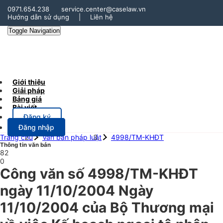
0971.654.238
service.center@caselaw.vn
Hướng dẫn sử dụng
|
Liên hệ
Toggle Navigation
Giới thiệu
Giải pháp
Bảng giá
Bài viết
Đăng ký
Đăng nhập
Trang chủ
Văn bản pháp luật
4998/TM-KHĐT
Thông tin văn bản
82
0
Công văn số 4998/TM-KHĐT
ngày 11/10/2004 Ngày
11/10/2004 của Bộ Thương mại