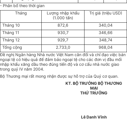
- Phân bổ theo thời gian
Tháng
Lượng nhập khẩu
Trị giá (triệu USD)
(1.000 tấn)
Tháng 10
872,6
340,04
Tháng 11
930,7
346,66
Tháng 12
929,7
348,74
Tổng cộng
2.733,0
968,04
Đề nghị Ngân hàng Nhà nước Việt Nam cân đối và chỉ đạo việc bán
ngoại tệ có hiệu quả để đảm bảo ngoại tệ cho các đơn vị đầu mối
nhập khẩu xăng dầu theo đúng tiến độ và cơ cấu nhà nước giao
trong quý IV năm 2004.
Bộ Thương mại rất mong nhận được sự hỗ trợ của Quý cơ quan.
KT. BỘ TRƯỞNG BỘ THƯƠNG
MẠI
THỨ TRƯỞNG
Lê Danh Vĩnh