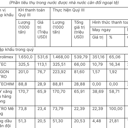
(Phần tiêu thụ trong nước được nhà nước cân đối ngoại tệ)
 vị
KH thanh toán
Thực hiện Quý III
ập khẩu
Quý III
Lượng
Giá
Lượng
Tổng
Hình thức thanh to
(1000
trị
(1000
giá trị
May ngay
tấn)
(Triệu
tấn)
(triệu
USD)
USD)
Giá trị
%
p khẩu trong quý
rolimex
1.650,0
531,6
1.468,00
539,79
351,16
65,06
TEC
325,5
113,1
325,51
66,00
10,79
16,34
IGON
201,0
76,7
223,92
81,60
1,57
1,92
TRO
TECHIM
88,8
28,9
88,81
28,88
0,00
0,00
Y xăng
170,7
65,9
170,70
65,91
38,69
58,71
u hàng
ông
TRO Mê
73,8
23,4
73,79
22,39
22,39
100,00
ng
ng dầu
51,3
20,5
51,30
20,53
4,48
21,81
n đội