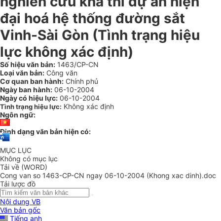
nghiên cứu khả thi dự án hiện
đại hoá hệ thống đường sắt
Vinh-Sài Gòn (Tình trạng hiệu
lực không xác định)
Số hiệu văn bản:
1463/CP-CN
Loại văn bản:
Công văn
Cơ quan ban hành:
Chính phủ
Ngày ban hành:
06-10-2004
Ngày có hiệu lực:
06-10-2004
Không xác định
Tình trạng hiệu lực:
Ngôn ngữ:
Định dạng văn bản hiện có:
MỤC LỤC
Không có mục lục
Tải về (WORD)
Cong van so 1463-CP-CN ngay 06-10-2004 (Khong xac dinh).doc
Tải lược đồ
Nội dung VB
Văn bản gốc
Tiếng anh