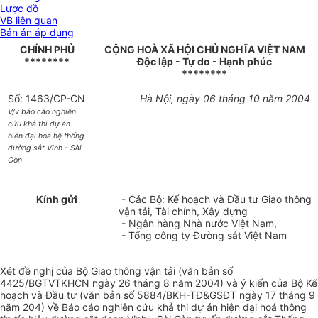
Lược đồ
VB liên quan
Bản án áp dụng
CHÍNH PHỦ
CỘNG HOÀ XÃ HỘI CHỦ NGHĨA VIỆT NAM
********
Độc lập - Tự do - Hạnh phúc
********
Số: 1463/CP-CN
Hà Nội, ngày 06 tháng 10 năm 2004
V/v báo cáo nghiên
cứu khả thi dự án
hiện đại hoá hệ thống
đường sắt Vinh - Sài
Gòn
Kính gửi
- Các Bộ: Kế hoạch và Đầu tư Giao thông
vận tải, Tài chính, Xây dựng
- Ngân hàng Nhà nước Việt Nam,
- Tổng công ty Đường sắt Việt Nam
Xét đề nghị của Bộ Giao thông vận tải (văn bản số
4425/BGTVTKHCN ngày 26 tháng 8 năm 2004) và ý kiến của Bộ Kế
hoạch và Đầu tư (văn bản số 5884/BKH-TĐ&GSĐT ngày 17 tháng 9
năm 204) về Báo cáo nghiên cứu khả thi dự án hiện đại hoá thông