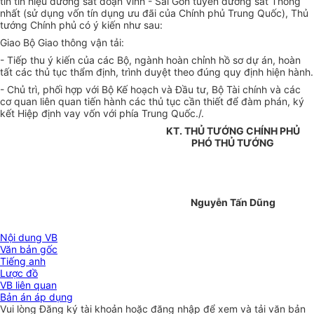
tin tín hiệu đường sắt đoạn Vinh - Sài Gòn tuyến đường sắt Thống
nhất (sử dụng vốn tín dụng ưu đãi của Chính phủ Trung Quốc), Thủ
tướng Chính phủ có ý kiến như sau:
Giao Bộ Giao thông vận tải:
- Tiếp thu ý kiến của các Bộ, ngành hoàn chỉnh hồ sơ dự án, hoàn
tất các thủ tục thẩm định, trình duyệt theo đúng quy định hiện hành.
- Chủ trì, phối hợp với Bộ Kế hoạch và Đầu tư, Bộ Tài chính và các
cơ quan liên quan tiến hành các thủ tục cần thiết để đàm phán, ký
kết Hiệp định vay vốn với phía Trung Quốc./.
KT. THỦ TƯỚNG CHÍNH PHỦ
PHÓ THỦ TƯỚNG
Nguyễn Tấn Dũng
Nội dung VB
Văn bản gốc
Tiếng anh
Lược đồ
VB liên quan
Bản án áp dụng
Vui lòng
Đăng ký
tài khoản hoặc
đăng nhập
để xem và tải văn bản