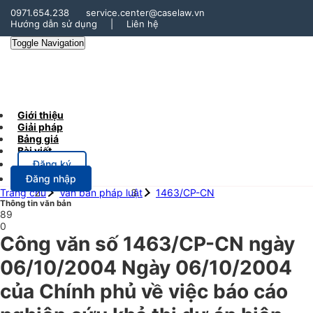
0971.654.238
service.center@caselaw.vn
Hướng dẫn sử dụng
|
Liên hệ
Toggle Navigation
Giới thiệu
Giải pháp
Bảng giá
Bài viết
Đăng ký
Đăng nhập
Trang chủ
Văn bản pháp luật
1463/CP-CN
Thông tin văn bản
89
0
Công văn số 1463/CP-CN ngày
06/10/2004 Ngày 06/10/2004
của Chính phủ về việc báo cáo