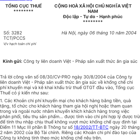
TỔNG CỤC THUẾ
CỘNG HOÀ XÃ HỘI CHỦ NGHĨA VIỆT
********
NAM
Độc lập - Tự do - Hạnh phúc
********
Số: 3282
Hà Nội, ngày 06 tháng 10 năm 2004
TCT/PCCS
V/v hạch toán chi phí
Kính gửi:
Công ty liên doanh Việt - Pháp sản xuất thức ăn gia súc
Trả lời công văn số 08/30/CV-PRO ngày 30/8/2004 của Công ty
liên doanh Việt - Pháp sản xuất thức ăn gia súc về khống chế chi
phí khuyến mại và kê khai khấu trừ thuế GTGT đầu vào, Tổng cục
Thuế có ý kiến như sau:
1. Các Khoản chi phí khuyến mại cho khách hàng bằng tiền, quà
tặng, tổ chức cho khách hàng tham gia hội nghị hoặc tham quan
trong và ngoài nước nhằm khuyến khích khách hàng trong việc
phân phối, tiêu thụ sản phẩm… được tính vào chi phí hợp lý được trừ
để tính thu nhập chịu thuế không vượt mức khống chế quy định tại
Điểm 11 Mục III phần B Thông tư số
18/2002/TT-BTC
ngày 20 tháng
2 năm 2002 của Bộ Tài chính. Riêng các Khoản chi phí đào tạo của
Công ty không tính theo mức khống chế nêu trên.