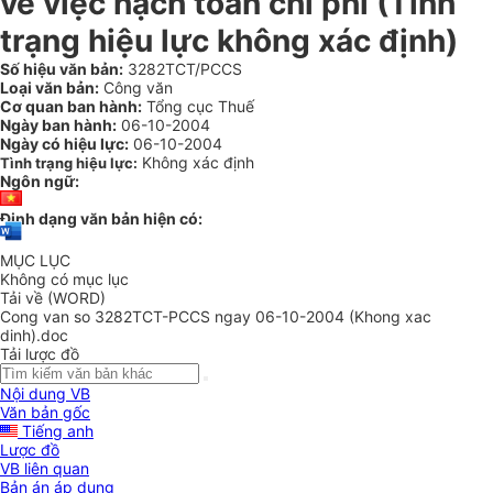
về việc hạch toán chi phí (Tình
trạng hiệu lực không xác định)
Số hiệu văn bản:
3282TCT/PCCS
Loại văn bản:
Công văn
Cơ quan ban hành:
Tổng cục Thuế
Ngày ban hành:
06-10-2004
Ngày có hiệu lực:
06-10-2004
Không xác định
Tình trạng hiệu lực:
Ngôn ngữ:
Định dạng văn bản hiện có:
MỤC LỤC
Không có mục lục
Tải về (WORD)
Cong van so 3282TCT-PCCS ngay 06-10-2004 (Khong xac
dinh).doc
Tải lược đồ
Nội dung VB
Văn bản gốc
Tiếng anh
Lược đồ
VB liên quan
Bản án áp dụng