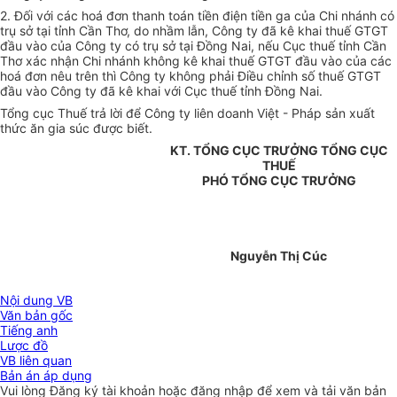
2. Đối với các hoá đơn thanh toán tiền điện tiền ga của Chi nhánh có
trụ sở tại tỉnh Cần Thơ, do nhầm lẫn, Công ty đã kê khai thuế GTGT
đầu vào của Công ty có trụ sở tại Đồng Nai, nếu Cục thuế tỉnh Cần
Thơ xác nhận Chi nhánh không kê khai thuế GTGT đầu vào của các
hoá đơn nêu trên thì Công ty không phải Điều chỉnh số thuế GTGT
đầu vào Công ty đã kê khai với Cục thuế tỉnh Đồng Nai.
Tổng cục Thuế trả lời để Công ty liên doanh Việt - Pháp sản xuất
thức ăn gia súc được biết.
KT. TỔNG CỤC TRƯỞNG TỔNG CỤC
THUẾ
PHÓ TỔNG CỤC TRƯỞNG
Nguyễn Thị Cúc
Nội dung VB
Văn bản gốc
Tiếng anh
Lược đồ
VB liên quan
Bản án áp dụng
Vui lòng
Đăng ký
tài khoản hoặc
đăng nhập
để xem và tải văn bản