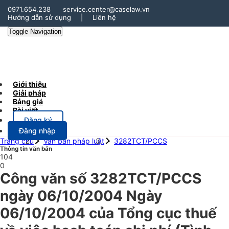
0971.654.238
service.center@caselaw.vn
Hướng dẫn sử dụng
|
Liên hệ
Toggle Navigation
Giới thiệu
Giải pháp
Bảng giá
Bài viết
Đăng ký
Đăng nhập
Trang chủ
Văn bản pháp luật
3282TCT/PCCS
Thông tin văn bản
104
0
Công văn số 3282TCT/PCCS
ngày 06/10/2004 Ngày
06/10/2004 của Tổng cục thuế