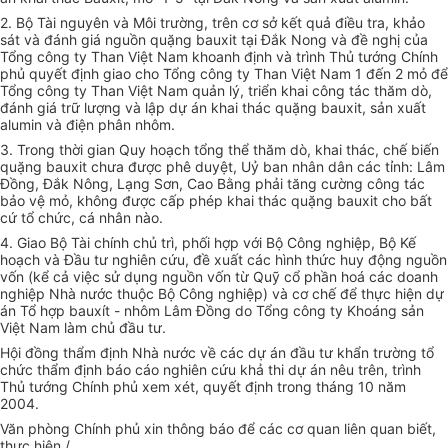
2. Bộ Tài nguyên và Môi trường, trên cơ sở kết quả điều tra, khảo
sát và đánh giá nguồn quặng bauxit tại Đắk Nong và đề nghị của
Tổng công ty Than Việt Nam khoanh định và trình Thủ tướng Chính
phủ quyết định giao cho Tổng công ty Than Việt Nam 1 đến 2 mỏ để
Tổng công ty Than Việt Nam quản lý, triển khai công tác thăm dò,
đánh giá trữ lượng và lập dự án khai thác quặng bauxit, sản xuất
alumin và điện phân nhôm.
3. Trong thời gian Quy hoạch tổng thể thăm dò, khai thác, chế biến
quặng bauxit chưa được phê duyệt, Uỷ ban nhân dân các tỉnh: Lâm
Đồng, Đắk Nông, Lạng Sơn, Cao Bằng phải tăng cường công tác
bảo vệ mỏ, không được cấp phép khai thác quặng bauxit cho bất
cứ tổ chức, cá nhân nào.
4. Giao Bộ Tài chính chủ trì, phối hợp với Bộ Công nghiệp, Bộ Kế
hoạch và Đầu tư nghiên cứu, đề xuất các hình thức huy động nguồn
vốn (kể cả việc sử dụng nguồn vốn từ Quỹ cổ phần hoá các doanh
nghiệp Nhà nước thuộc Bộ Công nghiệp) và cơ chế để thực hiện dự
án Tổ hợp bauxít - nhôm Lâm Đồng do Tổng công ty Khoáng sản
Việt Nam làm chủ đầu tư.
Hội đồng thẩm định Nhà nước về các dự án đầu tư khẩn trường tổ
chức thẩm định báo cáo nghiên cứu khả thi dự án nêu trên, trình
Thủ tướng Chính phủ xem xét, quyết định trong tháng 10 năm
2004.
Văn phòng Chính phủ xin thông báo để các cơ quan liên quan biết,
thực hiện./.