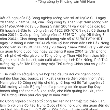
- Tổng công ty Khoáng sản Việt Nam
Xét đề nghị của Bộ Công nghiệp (công văn số 3612/CV-CLH ngày
20 tháng 7 năm 2004), của Tổng công ty Than Việt Nam (công văn
số 1495/CV-VP ngày 05 tháng 5 năm 2004) và ý kiến của các Bộ:
Kế hoạch và Đầu tư (công văn số 4922 BKH/KTCN ngày 05 tháng 8
năm 2004), Quốc phòng (công văn số 3716/QP ngày 05 tháng 8
năm 2004), Giao thông vận tải (công văn số 4151/BGTVT-KHĐT
ngày 12 tháng 8 năm 2004) và của Uỷ ban nhân dân tỉnh Đắk Nông
(công văn số 1190/CV-UB ngày 28 tháng 7 năm 2004) và ý kiến các
cơ quan trong cuộc họp ngày 22 tháng 9 năm 2004 tại Văn phòng
Chính phủ về việc giao cho Tổng công ty Than Việt Nam thực hiện
Dự án khai thác bauxit, sản xuất alumin tại tỉnh Đắk Nông, Phó Thủ
tướng Nguyễn Tấn Dũng thay mặt Thủ tướng Chính phủ có ý kiến
như sau:
1. Đề xuất cơ sở quản lý và hợp tác đầu tư đối với ngành công
nghiệp khai thác bauxit, sản xuất alumin và điện phân nhôm Việt
Nam, giao Bộ Công nghiệp chủ trì, phối hợp với Bộ Tài nguyên và
Môi trường và các Bộ, ngành, địa phương có liên quan lập Quy
hoạch tổng thể thăm dò, khai thác, chế biến quặng bauxit , trình
Thủ tướng Chính phủ vào quý IV năm 2005.
Bộ Công nghiệp chỉ đạo tổ công tác liên ngành tiếp tục thảo luận,
làm rõ với phía đối tác Trung Quốc những nội dung liên quan đến dự
án khai thác Bauxit, mỏ “1-5” tại Đắk Nông và sản xuất alumin.