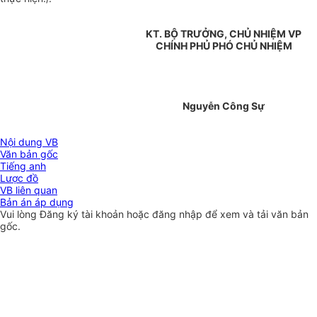
KT. BỘ TRƯỞNG, CHỦ NHIỆM VP
CHÍNH PHỦ PHÓ CHỦ NHIỆM
Nguyễn Công Sự
Nội dung VB
Văn bản gốc
Tiếng anh
Lược đồ
VB liên quan
Bản án áp dụng
Vui lòng
Đăng ký
tài khoản hoặc
đăng nhập
để xem và tải văn bản
gốc.