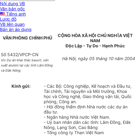
Nội dung VB
Văn bản gốc
Tiếng anh
Lược đồ
VB liên quan
Bản án áp dụng
CỘNG HÒA XÃ HỘI CHỦ NGHĨA VIỆT
VĂN PHÒNG CHÍNH PHỦ
NAM
Độc Lập - Tự Do - Hạnh Phúc
Số 5432/VPCP-CN
Hà Nội, ngày 05 tháng 10 năm 2004
V/v Dự án khai thác bauxit, sản
xuất alumin tại các tỉnh Lâm Đồng
và Đắk Nông
Kính gửi:
- Các Bộ: Công nghiệp, Kế hoạch và Đầu tư,
Tài chính, Tài nguyên và Môi trường, Khoa
học và Công nghệ, Giao thông vận tải, Quốc
phòng, Công an.
- Hội đồng thẩm định Nhà nước các dự án
đầu tư.
- Ngân hàng Nhà nước Việt Nam.
- Uỷ ban nhân dân các tỉnh: Lâm Đồng, Đắk
Nông, Lạng Sơn, Cao Bằng
- Tổng công ty Than Việt Nam