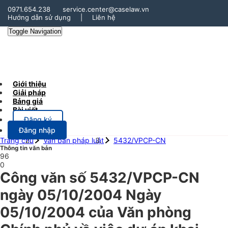
0971.654.238
service.center@caselaw.vn
Hướng dẫn sử dụng
|
Liên hệ
Toggle Navigation
Giới thiệu
Giải pháp
Bảng giá
Bài viết
Đăng ký
Đăng nhập
Trang chủ
Văn bản pháp luật
5432/VPCP-CN
Thông tin văn bản
96
0
Công văn số 5432/VPCP-CN
ngày 05/10/2004 Ngày
05/10/2004 của Văn phòng