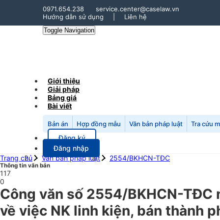
0971.654.238
service.center@caselaw.vn
Hướng dẫn sử dụng
|
Liên hệ
Toggle Navigation
Giới thiệu
Giải pháp
Bảng giá
Bài viết
Bản án
Hợp đồng mẫu
Văn bản pháp luật
Tra cứu 
Đăng ký
Đăng nhập
Trang chủ
Văn bản pháp luật
2554/BKHCN-TĐC
Thông tin văn bản
117
0
Công văn số 2554/BKHCN-TĐC n
về việc NK linh kiện, bán thành 