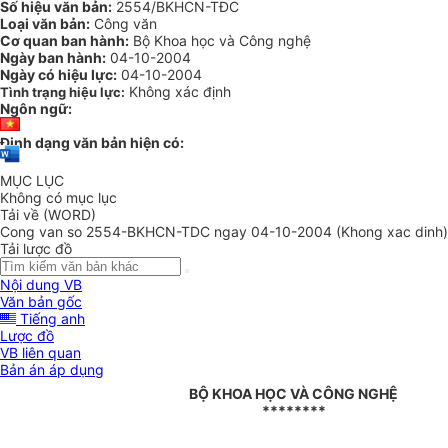
Số hiệu văn bản:
2554/BKHCN-TĐC
Loại văn bản:
Công văn
Cơ quan ban hành:
Bộ Khoa học và Công nghệ
Ngày ban hành:
04-10-2004
Ngày có hiệu lực:
04-10-2004
Không xác định
Tình trạng hiệu lực:
Ngôn ngữ:
Định dạng văn bản hiện có:
MỤC LỤC
Không có mục lục
Tải về (WORD)
Cong van so 2554-BKHCN-TDC ngay 04-10-2004 (Khong xac dinh)
Tải lược đồ
Nội dung VB
Văn bản gốc
Tiếng anh
Lược đồ
VB liên quan
Bản án áp dụng
BỘ KHOA HỌC VÀ CÔNG NGHỆ
********