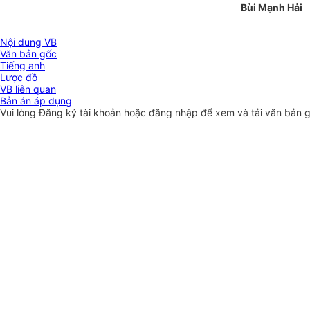
Bùi Mạnh Hải
Nội dung VB
Văn bản gốc
Tiếng anh
Lược đồ
VB liên quan
Bản án áp dụng
Vui lòng
Đăng ký
tài khoản hoặc
đăng nhập
để xem và tải văn bản 