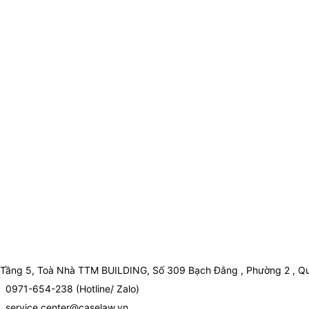
Tầng 5, Toà Nhà TTM BUILDING, Số 309 Bạch Đằng , Phường 2 , Qu
0971-654-238 (Hotline/ Zalo)
service.center@caselaw.vn