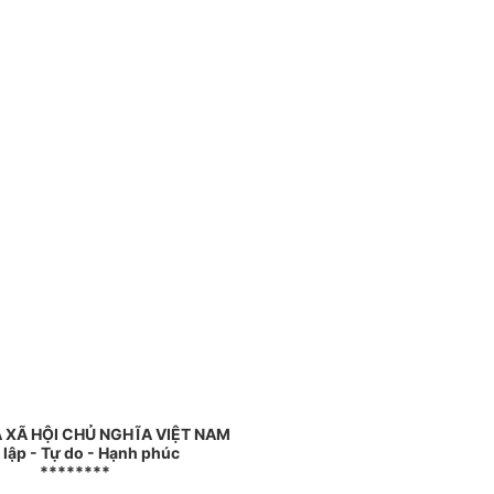
 XÃ HỘI CHỦ NGHĨA VIỆT NAM
 lập - Tự do - Hạnh phúc
********