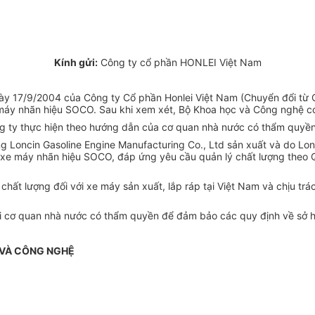
Kính gửi:
Công ty cổ phần HONLEI Việt Nam
17/9/2004 của Công ty Cổ phần Honlei Việt Nam (Chuyển đổi từ Côn
máy nhãn hiệu SOCO. Sau khi xem xét, Bộ Khoa học và Công nghệ có
g ty thực hiện theo hướng dẫn của cơ quan nhà nước có thẩm quyền
g Loncin Gasoline Engine Manufacturing Co., Ltd sản xuất và do Lo
áp xe máy nhãn hiệu SOCO, đáp ứng yêu cầu quản lý chất lượng th
chất lượng đối với xe máy sản xuất, lắp ráp tại Việt Nam và chịu trá
tại cơ quan nhà nước có thẩm quyền để đảm bảo các quy định về sở 
 VÀ CÔNG NGHỆ