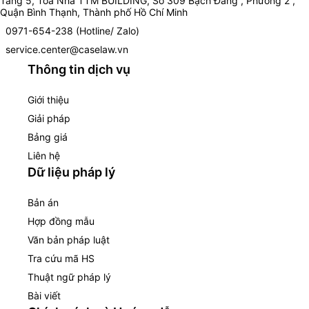
Tầng 5, Toà Nhà TTM BUILDING, Số 309 Bạch Đằng , Phường 2 ,
Quận Bình Thạnh, Thành phố Hồ Chí Minh
0971-654-238 (Hotline/ Zalo)
service.center@caselaw.vn
Thông tin dịch vụ
Giới thiệu
Giải pháp
Bảng giá
Liên hệ
Dữ liệu pháp lý
Bản án
Hợp đồng mẫu
Văn bản pháp luật
Tra cứu mã HS
Thuật ngữ pháp lý
Bài viết