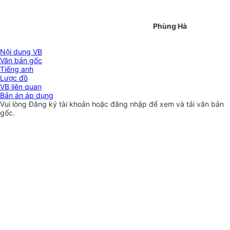
Phùng Hà
Nội dung VB
Văn bản gốc
Tiếng anh
Lược đồ
VB liên quan
Bản án áp dụng
Vui lòng
Đăng ký
tài khoản hoặc
đăng nhập
để xem và tải văn bản
gốc.