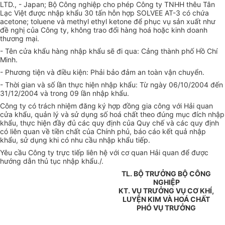
LTD., - Japan; Bộ Công nghiệp cho phép Công ty TNHH thêu Tân
Lạc Việt được nhập khẩu 30 tấn hỗn hợp SOLVEE AT-3 có chứa
acetone; toluene và methyl ethyl ketone để phục vụ sản xuất như
đề nghị của Công ty, không trao đổi hàng hoá hoặc kinh doanh
thương mại.
- Tên cửa khẩu hàng nhập khẩu sẽ đi qua: Cảng thành phố Hồ Chí
Minh.
- Phương tiện và điều kiện: Phải bảo đảm an toàn vận chuyển.
- Thời gian và số lần thực hiện nhập khẩu: Từ ngày 06/10/2004 đến
31/12/2004 và trong 09 lần nhập khẩu.
Công ty có trách nhiệm đăng ký hợp đồng gia công với Hải quan
cửa khẩu, quản lý và sử dụng số hoá chất theo đúng mục đích nhập
khẩu, thực hiện đầy đủ các quy định của Quy chế và các quy định
có liên quan về tiền chất của Chính phủ, báo cáo kết quả nhập
khẩu, sử dụng khi có nhu cầu nhập khẩu tiếp.
Yêu cầu Công ty trực tiếp liên hệ với cơ quan Hải quan để được
hướng dẫn thủ tục nhập khẩu./.
TL. BỘ TRƯỞNG BỘ CÔNG
NGHIỆP
KT. VỤ TRƯỞNG VỤ CƠ KHÍ,
LUYỆN KIM VÀ HOÁ CHẤT
PHÓ VỤ TRƯỞNG