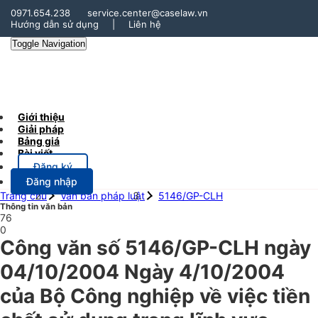
0971.654.238
service.center@caselaw.vn
Hướng dẫn sử dụng
|
Liên hệ
Toggle Navigation
Giới thiệu
Giải pháp
Bảng giá
Bài viết
Đăng ký
Đăng nhập
Trang chủ
Văn bản pháp luật
5146/GP-CLH
Thông tin văn bản
76
0
Công văn số 5146/GP-CLH ngày
04/10/2004 Ngày 4/10/2004
của Bộ Công nghiệp về việc tiền