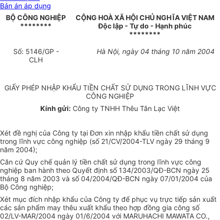
Bản án áp dụng
BỘ CÔNG NGHIỆP
CỘNG HOÀ XÃ HỘI CHỦ NGHĨA VIỆT NAM
********
Độc lập - Tự do - Hạnh phúc
********
Số: 5146/GP -
Hà Nội, ngày 04 tháng 10 năm 2004
CLH
GIẤY PHÉP NHẬP KHẨU TIỀN CHẤT SỬ DỤNG TRONG LĨNH VỰC
CÔNG NGHIỆP
Kính gửi:
Công ty TNHH Thêu Tân Lạc Việt
Xét đề nghị của Công ty tại Đơn xin nhập khẩu tiền chất sử dụng
trong lĩnh vực công nghiệp (số 21/CV/2004-TLV ngày 29 tháng 9
năm 2004);
Căn cứ Quy chế quản lý tiền chất sử dụng trong lĩnh vực công
nghiệp ban hành theo Quyết định số 134/2003/QĐ-BCN ngày 25
tháng 8 năm 2003 và số 04/2004/QĐ-BCN ngày 07/01/2004 của
Bộ Công nghiệp;
Xét mục đích nhập khẩu của Công ty để phục vụ trực tiếp sản xuất
các sản phẩm may thêu xuất khẩu theo hợp đồng gia công số
02/LV-MAR/2004 ngày 01/6/2004 với MARUHACHI MAWATA CO.,