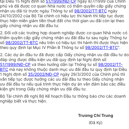
tại Điều 15 Nghị định số
51/1999/NĐ-CP
ngày 8/7/1999 của Chính
phủ và đã được cơ quan Nhà nước có thẩm quyền cấp giấy chứng
nhận ưu đãi từ trước ngày Thông tư số
98/2002/TT-BTC
ngày
24/10/2002 của Bộ Tài chính có hiệu lực thi hành thì tiếp tục được
thực hiện miễn giảm tiền thuê đất cho thời gian ưu đãi còn lại theo
giấy chứng nhận ưu đãi đầu tư.
2. Đối với các trường hợp doanh nghiệp được cơ quan Nhà nước có
thẩm quyền cấp giấy chứng nhận ưu đãi đầu tư sau ngày Thông tư
số
98/2002/TT-BTC
nêu trên có hiệu lực thi hành thì được thực hiện
theo quy định tại Mục IV Phần B Thông tư số
98/2002/TT-BTC
".
2. Các dự án đầu tư đã được cấp Giấy chứng nhận ưu đãi đầu tư do
đáp ứng được điều kiện ưu đãi quy định tại Nghị định số
51/1999/NĐ-CP
và theo hướng dẫn tại Thông tư số
98/2002/TT-
BTC
mà nay không thuộc danh mục ưu đãi đầu tư quy định tại Điều
1 Nghị định số
35/2002/NĐ-CP
ngày 29/3/2002 của Chính phủ thì
vẫn tiếp tục được hưởng các ưu đãi đầu tư theo Giấy chứng nhận
ưu đãi đầu tư nếu quá trình thực hiện dự án vẫn đảm bảo các điều
kiện ghi trong Giấy chứng nhận ưu đãi đầu tư.
Bộ Tài chính đề nghị Bộ Kế hoạch Đầu tư thông báo cho các doanh
nghiệp biết và thực hiện.
Trương Chí Trung
(Đã Ký)