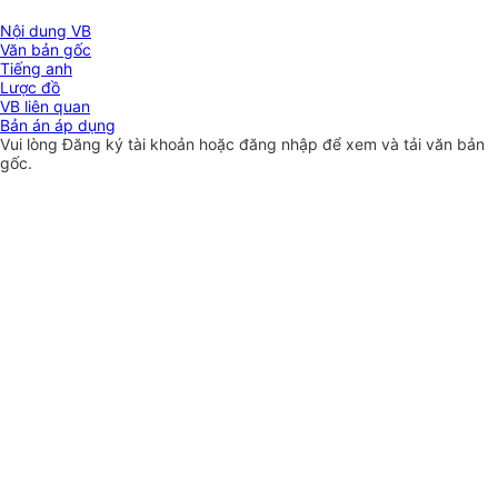
Nội dung VB
Văn bản gốc
Tiếng anh
Lược đồ
VB liên quan
Bản án áp dụng
Vui lòng
Đăng ký
tài khoản hoặc
đăng nhập
để xem và tải văn bản
gốc.