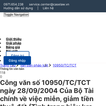
0971.654.238
service.center@caselaw.vn
Hướng dẫn sử dụng
|
Liên hệ
Toggle Navigation
Giới thiệu
Giải pháp
Bảng giá
Bài viết
Đăng ký
Đăng nhập
Trang chủ
Văn bản pháp luật
10950/TC/TCT
Thông tin văn bản
118
0
Công văn số 10950/TC/TCT
ngày 28/09/2004 Của Bộ Tài
chính về việc miễn, giảm tiền