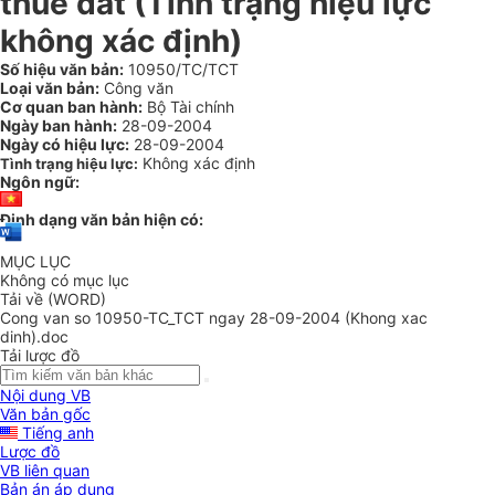
thuê đất (Tình trạng hiệu lực
không xác định)
Số hiệu văn bản:
10950/TC/TCT
Loại văn bản:
Công văn
Cơ quan ban hành:
Bộ Tài chính
Ngày ban hành:
28-09-2004
Ngày có hiệu lực:
28-09-2004
Không xác định
Tình trạng hiệu lực:
Ngôn ngữ:
Định dạng văn bản hiện có:
MỤC LỤC
Không có mục lục
Tải về (WORD)
Cong van so 10950-TC_TCT ngay 28-09-2004 (Khong xac
dinh).doc
Tải lược đồ
Nội dung VB
Văn bản gốc
Tiếng anh
Lược đồ
VB liên quan
Bản án áp dụng