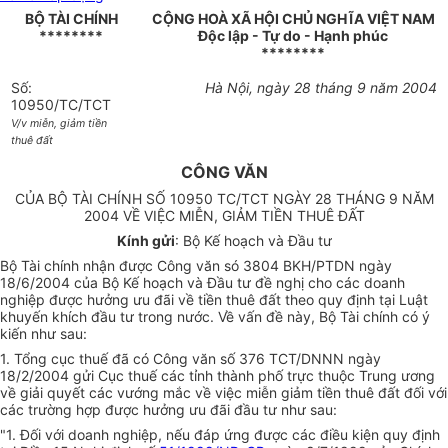
BỘ TÀI CHÍNH
CỘNG HOÀ XÃ HỘI CHỦ NGHĨA VIỆT NAM
********
Độc lập - Tự do - Hạnh phúc
********
Số:
Hà Nội, ngày 28 tháng 9 năm 2004
10950/TC/TCT
V/v miễn, giảm tiền
thuê đất
CÔNG VĂN
CỦA BỘ TÀI CHÍNH SỐ 10950 TC/TCT NGÀY 28 THÁNG 9 NĂM
2004 VỀ VIỆC MIỄN, GIẢM TIỀN THUÊ ĐẤT
Kính gửi
: Bộ Kế hoạch và Đầu tư
Bộ Tài chính nhận được Công văn só 3804 BKH/PTDN ngày
18/6/2004 của Bộ Kế hoạch và Đầu tư đề nghị cho các doanh
nghiệp được hưởng ưu đãi về tiền thuê đất theo quy định tại Luật
khuyến khích đầu tư trong nước. Về vấn đề này, Bộ Tài chính có ý
kiến như sau:
1. Tổng cục thuế đã có Công văn số 376 TCT/DNNN ngày
18/2/2004 gửi Cục thuế các tỉnh thành phố trực thuộc Trung ương
về giải quyết các vướng mắc về việc miễn giảm tiền thuê đất đối với
các trường hợp được hưởng ưu đãi đầu tư như sau:
"1. Đối với doanh nghiệp, nếu đáp ứng được các điều kiện quy định