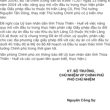
năm 2004), Bộ Tài chính (công văn số 9366 TC/ĐT ngày 23 tháng 8
năm 2004 về việc nâng quy mô vốn đầu tư trong thực hiện phân
cấp Giấy phép đầu tư thuộc thị trấn Lăng Cô, Phó Thủ tướng
Nguyễn Tấn Dũng, thay mặt Thủ tướng Chính phủ có ý kiến như
sau:
Đề nghị của Uỷ ban nhân dân tỉnh Thừa Thiên - Huế về việc nâng
quy mô vốn đầu tư trong thực hiện phân cấp Giấy phép đầu tư đối
với các dự án đầu tư vào Khu du lịch Lăng Cô thuộc thị trấn Lăng
Cô sẽ được xử lý chung trong Đề án tổ chức uỷ quyền, phân cấp
cho các địa phương cấp giấy phép đối với các dự án có vốn đầu tư
dưới 40 triệu đô la Mỹ do Bộ Kế hoạch và Đầu tư soạn thảo trình Thủ
tướng Chính phủ trong thời gian tới.
Văn phòng Chính phủ xin thông báo để Uỷ ban nhân dân tỉnh Thừa
Thiên - Huế và các cơ quan liên quan biết, thực hiện./.
KT. BỘ TRƯỞNG,
CHỦ NHIỆM VP CHÍNH PHỦ
PHÓ CHỦ NHIỆM
Nguyễn Công Sự