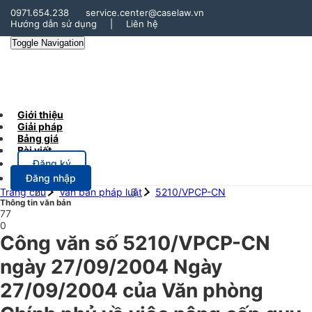
0971.654.238
service.center@caselaw.vn
Hướng dẫn sử dụng
|
Liên hệ
Toggle Navigation
Giới thiệu
Giải pháp
Bảng giá
Bài viết
Đăng ký
Đăng nhập
Trang chủ
Văn bản pháp luật
5210/VPCP-CN
Thông tin văn bản
77
0
Công văn số 5210/VPCP-CN
ngày 27/09/2004 Ngày
27/09/2004 của Văn phòng