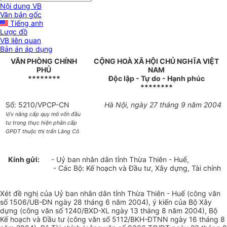
Nội dung VB
Văn bản gốc
Tiếng anh
Lược đồ
VB liên quan
Bản án áp dụng
VĂN PHÒNG CHÍNH
CỘNG HOÀ XÃ HỘI CHỦ NGHĨA VIỆT
PHỦ
NAM
********
Độc lập - Tự do - Hạnh phúc
********
Số: 5210/VPCP-CN
Hà Nội, ngày 27 tháng 9 năm 2004
V/v nâng cấp quy mô vốn đầu
tư trong thực hiện phân cấp
GPĐT thuộc thị trấn Lăng Cô
Kính gửi:
- Uỷ ban nhân dân tỉnh Thừa Thiên - Huế,
- Các Bộ: Kế hoạch và Đầu tư, Xây dựng, Tài chính
Xét đề nghị của Uỷ ban nhân dân tỉnh Thừa Thiên - Huế (công văn
số 1506/UB-ĐN ngày 28 tháng 6 năm 2004), ý kiến của Bộ Xây
dựng (công văn số 1240/BXD-XL ngày 13 tháng 8 năm 2004), Bộ
Kế hoạch và Đầu tư (công văn số 5112/BKH-ĐTNN ngày 16 tháng 8