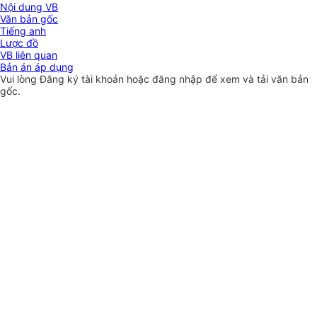
Nội dung VB
Văn bản gốc
Tiếng anh
Lược đồ
VB liên quan
Bản án áp dụng
Vui lòng
Đăng ký
tài khoản hoặc
đăng nhập
để xem và tải văn bản
gốc.