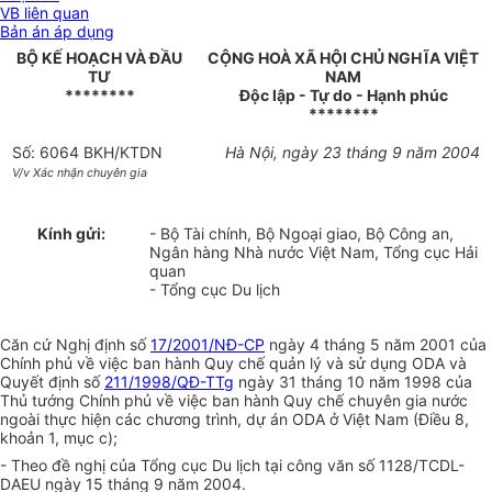
VB liên quan
Bản án áp dụng
BỘ KẾ HOẠCH VÀ ĐẦU
CỘNG HOÀ XÃ HỘI CHỦ NGHĨA VIỆT
TƯ
NAM
********
Độc lập - Tự do - Hạnh phúc
********
Số: 6064 BKH/KTDN
Hà Nội, ngày 23 tháng 9 năm 2004
V/v Xác nhận chuyên gia
Kính gửi:
- Bộ Tài chính, Bộ Ngoại giao, Bộ Công an,
Ngân hàng Nhà nước Việt Nam, Tổng cục Hải
quan
- Tổng cục Du lịch
Căn cứ Nghị định số
17/2001/NĐ-CP
ngày 4 tháng 5 năm 2001 của
Chính phủ về việc ban hành Quy chế quản lý và sử dụng ODA và
Quyết định số
211/1998/QĐ-TTg
ngày 31 tháng 10 năm 1998 của
Thủ tướng Chính phủ về việc ban hành Quy chế chuyên gia nước
ngoài thực hiện các chương trình, dự án ODA ở Việt Nam (Điều 8,
khoản 1, mục c);
- Theo đề nghị của Tổng cục Du lịch tại công văn số 1128/TCDL-
DAEU ngày 15 tháng 9 năm 2004.