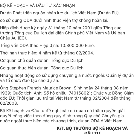
BỘ KẾ HOẠCH VÀ ĐẦU TƯ XÁC NHẬN
Dự án Phát triển nguồn nhân lực du lịch Việt Nam (Dự án EU).
có sử dụng ODA dưới hình thức viện trợ không hoàn lại.
Hiệp định được ký ngày 31 tháng 10 năm 2001 giữa Tổng cục
trưởng Tổng cục Du lịch đại diện Chính phủ Việt Nam và Uỷ ban
Châu Âu (EC).
Tổng vốn ODA theo Hiệp định: 10.800.000 Euro.
Thời hạn thực hiện: 4 năm kể từ tháng 02/2004.
Cơ quan chủ quản dự án: Tổng cục Du lịch.
Cơ quan thực hiện dự án: Tổng cục Du lịch.
Những hoạt động có sử dụng chuyên gia nước ngoài: Quản lý dự án
và tổ chức đào tạo cho dự án.
Ông Stephen Francis Maurice Brown. Sinh ngày 24 tháng 08 năm
1939; Quốc tịch: Anh; Số hộ chiếu: 740158021; Chức vụ: Đồng Giám
đốc EU; Thời gian lưu trú tại Việt Nam từ tháng 02/2004 đến tháng
02/2008.
Bộ Kế hoạch và Đầu tư đề nghị các cơ quan có thẩm quyền giải
quyết công việc theo đúng quy định trong Quy chế Chuyên gia
nước ngoài thực hiện các chương trình, dự án ODA ở Việt Nam.
K/T. BỘ TRƯỞNG BỘ KẾ HOẠCH VÀ
ĐẦU TƯ