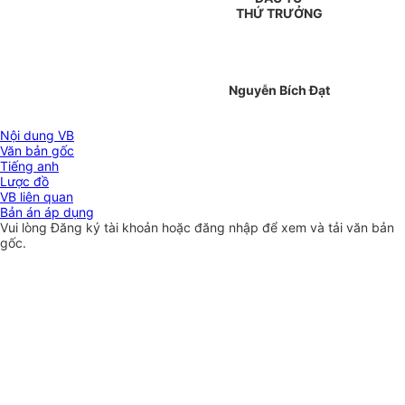
THỨ TRƯỞNG
Nguyễn Bích Đạt
Nội dung VB
Văn bản gốc
Tiếng anh
Lược đồ
VB liên quan
Bản án áp dụng
Vui lòng
Đăng ký
tài khoản hoặc
đăng nhập
để xem và tải văn bản
gốc.