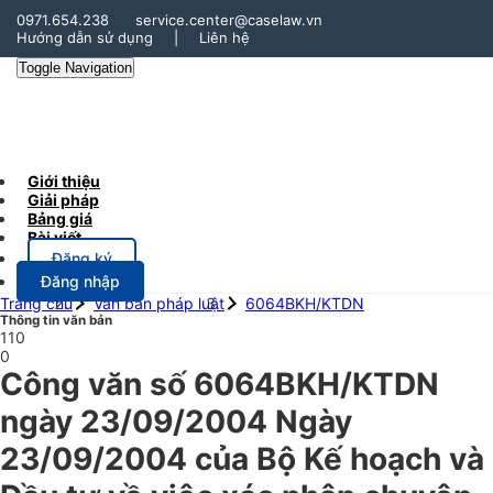
0971.654.238
service.center@caselaw.vn
Hướng dẫn sử dụng
|
Liên hệ
Toggle Navigation
Giới thiệu
Giải pháp
Bảng giá
Bài viết
Đăng ký
Đăng nhập
Trang chủ
Văn bản pháp luật
6064BKH/KTDN
Thông tin văn bản
110
0
Công văn số 6064BKH/KTDN
ngày 23/09/2004 Ngày
23/09/2004 của Bộ Kế hoạch và