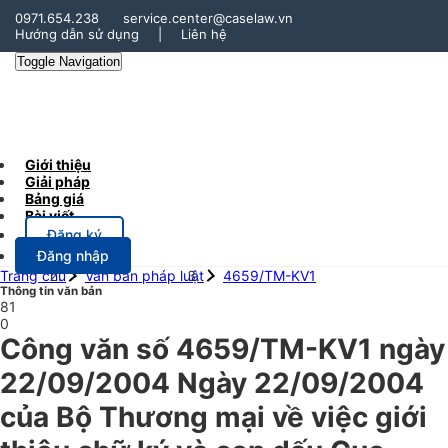
0971.654.238
service.center@caselaw.vn
Hướng dẫn sử dụng
|
Liên hệ
Toggle Navigation
Giới thiệu
Giải pháp
Bảng giá
Bài viết
Đăng ký
Đăng nhập
Trang chủ
Văn bản pháp luật
4659/TM-KV1
Thông tin văn bản
81
0
Công văn số 4659/TM-KV1 ngày
22/09/2004 Ngày 22/09/2004
của Bộ Thương mại về việc giới