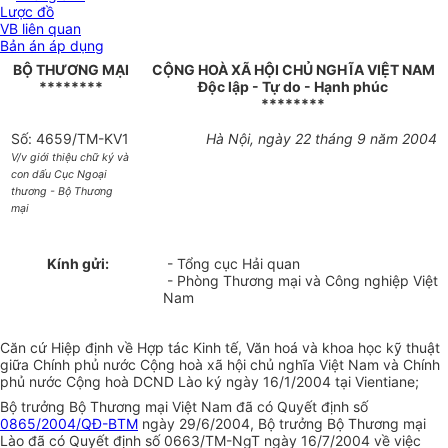
Lược đồ
VB liên quan
Bản án áp dụng
BỘ THƯƠNG MẠI
CỘNG HOÀ XÃ HỘI CHỦ NGHĨA VIỆT NAM
********
Độc lập - Tự do - Hạnh phúc
********
Số: 4659/TM-KV1
Hà Nội, ngày 22 tháng 9 năm 2004
V/v giới thiệu chữ ký và
con dấu Cục Ngoại
thương - Bộ Thương
mại
Kính gửi:
- Tổng cục Hải quan
- Phòng Thương mại và Công nghiệp Việt
Nam
Căn cứ Hiệp định về Hợp tác Kinh tế, Văn hoá và khoa học kỹ thuật
giữa Chính phủ nước Cộng hoà xã hội chủ nghĩa Việt Nam và Chính
phủ nước Cộng hoà DCND Lào ký ngày 16/1/2004 tại Vientiane;
Bộ trưởng Bộ Thương mại Việt Nam đã có Quyết định số
0865/2004/QĐ-BTM
ngày 29/6/2004, Bộ trưởng Bộ Thương mại
Lào đã có Quyết định số 0663/TM-NgT ngày 16/7/2004 về việc