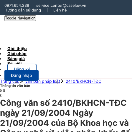
0971.654.238
service.center@caselaw.vn
Hướng dẫn sử dụng
|
Liên hệ
Toggle Navigation
Giới thiệu
Giải pháp
Bảng giá
Bài viết
Đăng ký
Đăng nhập
Trang chủ
Văn bản pháp luật
2410/BKHCN-TĐC
Thông tin văn bản
86
0
Công văn số 2410/BKHCN-TĐC
ngày 21/09/2004 Ngày
21/09/2004 của Bộ Khoa học và