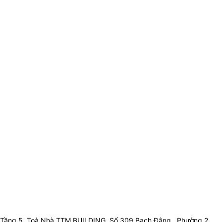
Tầng 5, Toà Nhà TTM BUILDING, Số 309 Bạch Đằng , Phường 2 ,