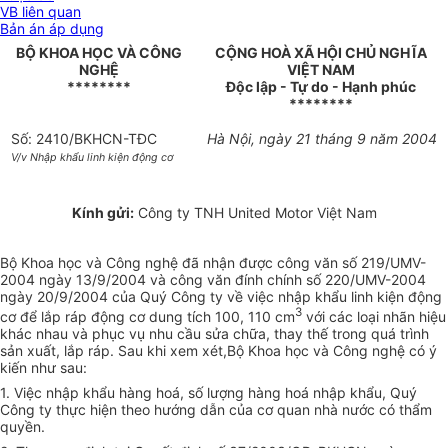
VB liên quan
Bản án áp dụng
BỘ KHOA HỌC VÀ CÔNG
CỘNG HOÀ XÃ HỘI CHỦ NGHĨA
NGHỆ
VIỆT NAM
********
Độc lập - Tự do - Hạnh phúc
********
Số: 2410/BKHCN-TĐC
Hà Nội, ngày 21 tháng 9 năm 2004
V/v Nhập khẩu linh kiện động cơ
Kính gửi:
Công ty TNH United Motor Việt Nam
Bộ Khoa học và Công nghệ đã nhận được công văn số 219/UMV-
2004 ngày 13/9/2004 và công văn đính chính số 220/UMV-2004
ngày 20/9/2004 của Quý Công ty về việc nhập khẩu linh kiện động
3
cơ để lắp ráp động cơ dung tích 100, 110 cm
với các loại nhãn hiệu
khác nhau và phục vụ nhu cầu sửa chữa, thay thế trong quá trình
sản xuất, lắp ráp. Sau khi xem xét,Bộ Khoa học và Công nghệ có ý
kiến như sau:
1. Việc nhập khẩu hàng hoá, số lượng hàng hoá nhập khẩu, Quý
Công ty thực hiện theo hướng dẫn của cơ quan nhà nước có thẩm
quyền.