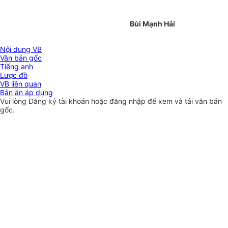
Bùi Mạnh Hải
Nội dung VB
Văn bản gốc
Tiếng anh
Lược đồ
VB liên quan
Bản án áp dụng
Vui lòng
Đăng ký
tài khoản hoặc
đăng nhập
để xem và tải văn bản
gốc.