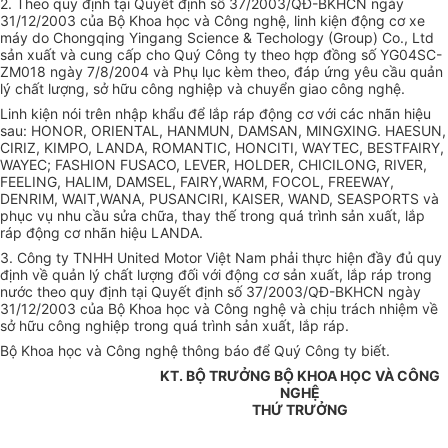
2. Theo quy định tại Quyết định số 37/2003/QĐ-BKHCN ngày
31/12/2003 của Bộ Khoa học và Công nghệ, linh kiện động cơ xe
máy do Chongqing Yingang Science & Techology (Group) Co., Ltd
sản xuất và cung cấp cho Quý Công ty theo hợp đồng số YG04SC-
ZM018 ngày 7/8/2004 và Phụ lục kèm theo, đáp ứng yêu cầu quản
lý chất lượng, sở hữu công nghiệp và chuyển giao công nghệ.
Linh kiện nói trên nhập khẩu để lắp ráp động cơ với các nhãn hiệu
sau: HONOR, ORIENTAL, HANMUN, DAMSAN, MINGXING. HAESUN,
CIRIZ, KIMPO, LANDA, ROMANTIC, HONCITI, WAYTEC, BESTFAIRY,
WAYEC; FASHION FUSACO, LEVER, HOLDER, CHICILONG, RIVER,
FEELING, HALIM, DAMSEL, FAIRY,WARM, FOCOL, FREEWAY,
DENRIM, WAIT,WANA, PUSANCIRI, KAISER, WAND, SEASPORTS và
phục vụ nhu cầu sửa chữa, thay thế trong quá trình sản xuất, lắp
ráp động cơ nhãn hiệu LANDA.
3. Công ty TNHH United Motor Việt Nam phải thực hiện đầy đủ quy
định về quản lý chất lượng đối với động cơ sản xuất, lắp ráp trong
nước theo quy định tại Quyết định số 37/2003/QĐ-BKHCN ngày
31/12/2003 của Bộ Khoa học và Công nghệ và chịu trách nhiệm về
sở hữu công nghiệp trong quá trình sản xuất, lắp ráp.
Bộ Khoa học và Công nghệ thông báo để Quý Công ty biết.
KT. BỘ TRƯỞNG BỘ KHOA HỌC VÀ CÔNG
NGHỆ
THỨ TRƯỞNG