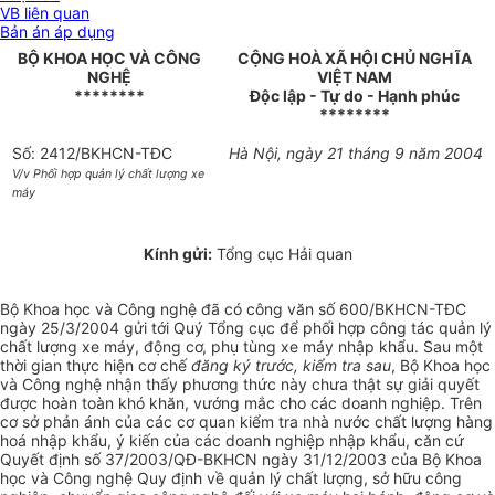
VB liên quan
Bản án áp dụng
BỘ KHOA HỌC VÀ CÔNG
CỘNG HOÀ XÃ HỘI CHỦ NGHĨA
NGHỆ
VIỆT NAM
********
Độc lập - Tự do - Hạnh phúc
********
Số: 2412/BKHCN-TĐC
Hà Nội, ngày 21 tháng 9 năm 2004
V/v Phối hợp quản lý chất lượng xe
máy
Kính gửi:
Tổng cục Hải quan
Bộ Khoa học và Công nghệ đã có công văn số 600/BKHCN-TĐC
ngày 25/3/2004 gửi tới Quý Tổng cục để phối hợp công tác quản lý
chất lượng xe máy, động cơ, phụ tùng xe máy nhập khẩu. Sau một
thời gian thực hiện cơ chế
đăng ký trước, kiểm tra sau
, Bộ Khoa học
và Công nghệ nhận thấy phương thức này chưa thật sự giải quyết
được hoàn toàn khó khăn, vướng mắc cho các doanh nghiệp. Trên
cơ sở phản ánh của các cơ quan kiểm tra nhà nước chất lượng hàng
hoá nhập khẩu, ý kiến của các doanh nghiệp nhập khẩu, căn cứ
Quyết định số 37/2003/QĐ-BKHCN ngày 31/12/2003 của Bộ Khoa
học và Công nghệ Quy định về quản lý chất lượng, sở hữu công