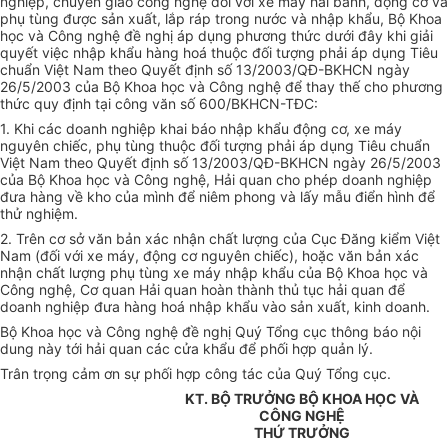
nghiệp, chuyển giao công nghệ đối với xe máy hai bánh, động cơ và
phụ tùng được sản xuất, lắp ráp trong nước và nhập khẩu, Bộ Khoa
học và Công nghệ đề nghị áp dụng phương thức dưới đây khi giải
quyết việc nhập khẩu hàng hoá thuộc đối tượng phải áp dụng Tiêu
chuẩn Việt Nam theo Quyết định số 13/2003/QĐ-BKHCN ngày
26/5/2003 của Bộ Khoa học và Công nghệ để thay thế cho phương
thức quy định tại công văn số 600/BKHCN-TĐC:
1. Khi các doanh nghiệp khai báo nhập khẩu động cơ, xe máy
nguyên chiếc, phụ tùng thuộc đối tượng phải áp dụng Tiêu chuẩn
Việt Nam theo Quyết định số 13/2003/QĐ-BKHCN ngày 26/5/2003
của Bộ Khoa học và Công nghệ, Hải quan cho phép doanh nghiệp
đưa hàng về kho của mình để niêm phong và lấy mẫu điển hình để
thử nghiệm.
2. Trên cơ sở văn bản xác nhận chất lượng của Cục Đăng kiểm Việt
Nam (đối với xe máy, động cơ nguyên chiếc), hoặc văn bản xác
nhận chất lượng phụ tùng xe máy nhập khẩu của Bộ Khoa học và
Công nghệ, Cơ quan Hải quan hoàn thành thủ tục hải quan để
doanh nghiệp đưa hàng hoá nhập khẩu vào sản xuất, kinh doanh.
Bộ Khoa học và Công nghệ đề nghị Quý Tổng cục thông báo nội
dung này tới hải quan các cửa khẩu để phối hợp quản lý.
Trân trọng cảm ơn sự phối hợp công tác của Quý Tổng cục.
KT. BỘ TRƯỞNG BỘ KHOA HỌC VÀ
CÔNG NGHỆ
THỨ TRƯỞNG