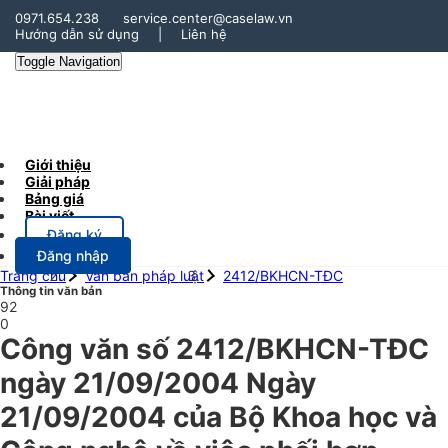
0971.654.238
service.center@caselaw.vn
Hướng dẫn sử dụng
|
Liên hệ
Toggle Navigation
Giới thiệu
Giải pháp
Bảng giá
Bài viết
Đăng ký
Đăng nhập
Trang chủ
Văn bản pháp luật
2412/BKHCN-TĐC
Thông tin văn bản
92
0
Công văn số 2412/BKHCN-TĐC
ngày 21/09/2004 Ngày
21/09/2004 của Bộ Khoa học và