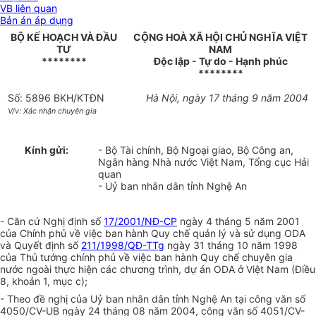
VB liên quan
Bản án áp dụng
BỘ KẾ HOẠCH VÀ ĐẦU
CỘNG HOÀ XÃ HỘI CHỦ NGHĨA VIỆT
TƯ
NAM
********
Độc lập - Tự do - Hạnh phúc
********
Số: 5896 BKH/KTĐN
Hà Nội, ngày 17 tháng 9 năm 2004
V/v: Xác nhận chuyên gia
Kính gửi:
- Bộ Tài chính, Bộ Ngoại giao, Bộ Công an,
Ngân hàng Nhà nước Việt Nam, Tổng cục Hải
quan
- Uỷ ban nhân dân tỉnh Nghệ An
- Căn cứ Nghị định số
17/2001/NĐ-CP
ngày 4 tháng 5 năm 2001
của Chính phủ về việc ban hành Quy chế quản lý và sử dụng ODA
và Quyết định số
211/1998/QĐ-TTg
ngày 31 tháng 10 năm 1998
của Thủ tướng chính phủ về việc ban hành Quy chế chuyên gia
nước ngoài thực hiện các chương trình, dự án ODA ở Việt Nam (Điều
8, khoản 1, mục c);
- Theo đề nghị của Uỷ ban nhân dân tỉnh Nghệ An tại công văn số
4050/CV-UB ngày 24 tháng 08 năm 2004, công văn số 4051/CV-