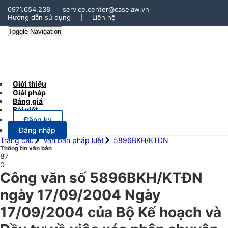
0971.654.238
service.center@caselaw.vn
Hướng dẫn sử dụng
|
Liên hệ
Toggle Navigation
Giới thiệu
Giải pháp
Bảng giá
Bài viết
Đăng ký
Đăng nhập
Trang chủ
Văn bản pháp luật
5896BKH/KTĐN
Thông tin văn bản
87
0
Công văn số 5896BKH/KTĐN
ngày 17/09/2004 Ngày
17/09/2004 của Bộ Kế hoạch và