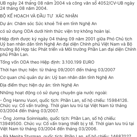
UB ngày 24 tháng 08 năm 2004 và công văn số 4052/CV-UB ngày
24 tháng 08 năm 2004.
BỘ KẾ HOẠCH VÀ ĐẦU TƯ XÁC NHẬN
Dự án: Chăm sóc Sức khoẻ Trẻ em tỉnh Nghệ An
có sử dụng ODA dưới hình thức viện trợ không hoàn lại.
Hiệp định được ký ngày 04 tháng 09 năm 2001 giữa Phó Chủ tịch
Uỷ ban nhân dân tỉnh Nghệ An đại diện Chính phủ Việt Nam và Bộ
trưởng Bộ Hợp tác Phát triển và Môi trường Phần Lan đại diện Chính
phủ Phần Lan.
Tổng vốn ODA theo Hiệp định: 3.100.199 EURO
Thời hạn thực hiện: từ tháng 09/2001 đến tháng 03/2007
Cơ quan chủ quản dự án: Uỷ ban nhân dân tỉnh Nghệ An
Địa điểm thực hiện dự án: tỉnh Nghệ An
Những hoạt động có sử dụng chuyên gia nước ngoài:
- Ông Hannu Vuori, quốc tịch: Phần Lan, số hộ chiếu: 15984126.
Chức vụ: Cố vấn trưởng. Thời gian lưu trú tại Việt Nam từ tháng
03/2004 đến tháng 03/2007.
- Ông Jorma Soinnisallo, quốc tịch: Phần Lan, số hộ chiếu:
13949500. Chức vụ: Cố vấn trang thiết bị y tế. Thời gian lưu trú tại
Việt Nam từ tháng 03/2004 đến tháng 03/2006.
- Bà Menita Styrman, quốc tịch: Phần Lan, số hộ chiếu: 14687027.