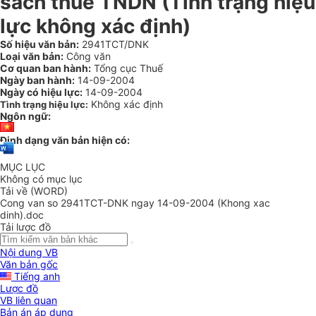
sách thuế TNDN (Tình trạng hiệu
lực không xác định)
Số hiệu văn bản:
2941TCT/DNK
Loại văn bản:
Công văn
Cơ quan ban hành:
Tổng cục Thuế
Ngày ban hành:
14-09-2004
Ngày có hiệu lực:
14-09-2004
Không xác định
Tình trạng hiệu lực:
Ngôn ngữ:
Định dạng văn bản hiện có:
MỤC LỤC
Không có mục lục
Tải về (WORD)
Cong van so 2941TCT-DNK ngay 14-09-2004 (Khong xac
dinh).doc
Tải lược đồ
Nội dung VB
Văn bản gốc
Tiếng anh
Lược đồ
VB liên quan
Bản án áp dụng