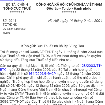
BỘ TÀI CHÍNH
CỘNG HOÀ XÃ HỘI CHỦ NGHĨA VIỆT NAM
TỔNG CỤC THUẾ
Độc lập - Tự do - Hạnh phúc
********
********
Số: 2941
Hà Nội, ngày 14 tháng 9 năm 2004
TCT/DNK
V/v chính sách thuế
TNDN
Kính gửi:
Cục Thuế tỉnh Bà Rịa Vũng Tàu
Trả lời công văn số 3096/CT-THDT ngày 11 tháng 8 năm 2004 của
Cục Thuế hỏi về việc thuế TNDN đối với hoạt động chuyển quyền
sử dụng đất, Tổng cục Thuế có ý kiến như sau:
Căn cứ quy định tại Mục I, II, III phần C Thông tư số
128/2003/TT-
BTC
ngày 22 tháng 12 năm 2003 của Bộ Tài chính hướng dẫn thi
hành Nghị định số
164/2003/NĐ-CP
ngày 22 tháng 12 năm 2003
của Chính phủ quy định chi tiết thi hành Luật thuế thu nhập doanh
nghiệp. Trường hợp theo hợp đồng chuyển nhượng quyền sử dụng
đất số 01/HĐ-03 ngày 12 tháng 12 năm 2003 giữa Sở giao dịch II -
Ngân hàng Công thương Việt Nam (Bên chuyển nhượng) với Công
ty tư vấn DVTM Thanh Bình (Bên nhận chuyển nhượng) về 04 lô đất
của Công ty TNHH Bảo Huy và theo báo cáo tại công văn số
3096/CT-THDT của Cục Thuế thì Sở giao dịch II - Ngân hàng Công