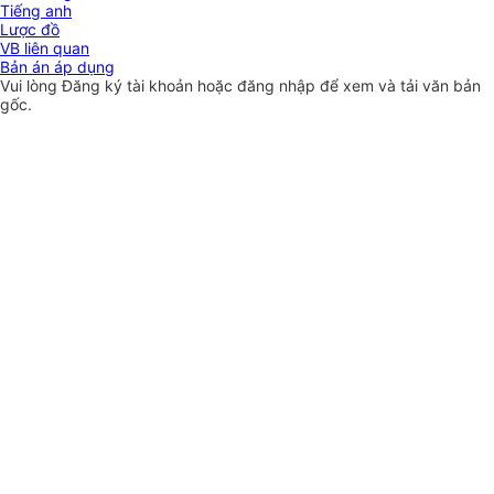
Tiếng anh
Lược đồ
VB liên quan
Bản án áp dụng
Vui lòng
Đăng ký
tài khoản hoặc
đăng nhập
để xem và tải văn bản
gốc.