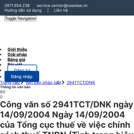
0971.654.238
service.center@caselaw.vn
Hướng dẫn sử dụng
|
Liên hệ
Toggle Navigation
Giới thiệu
Giải pháp
Bảng giá
Bài viết
Đăng ký
Đăng nhập
Trang chủ
Văn bản pháp luật
2941TCT/DNK
Thông tin văn bản
89
0
Công văn số 2941TCT/DNK ngày
14/09/2004 Ngày 14/09/2004
của Tổng cục thuế về việc chính