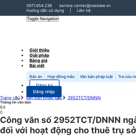
0971.654.238
service.center@caselaw.vn
Hướng dẫn sử dụng
|
Liên hệ
Toggle Navigation
Giới thiệu
Giải pháp
Bảng giá
Bài viết
Bản án
Hợp đồng mẫu
Văn bản pháp luật
Tra cứu 
Đăng ký
Đăng nhập
Trang chủ
Văn bản pháp luật
2952TCT/DNNN
Thông tin văn bản
84
0
Công văn số 2952TCT/DNNN ngày
đối với hoạt động cho thuê trụ s