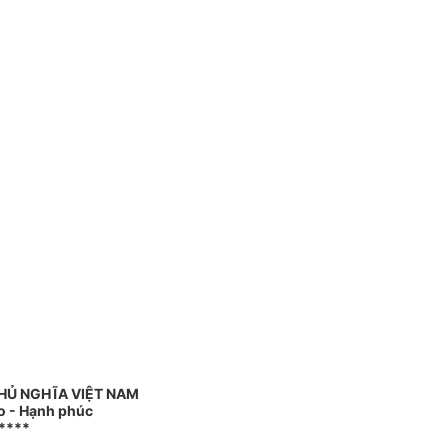
HỦ NGHĨA VIỆT NAM
do - Hạnh phúc
****