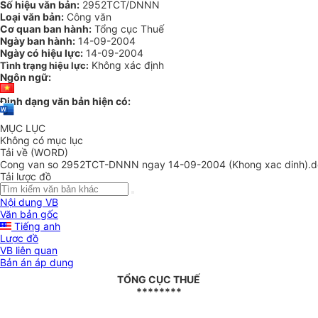
Số hiệu văn bản:
2952TCT/DNNN
Loại văn bản:
Công văn
Cơ quan ban hành:
Tổng cục Thuế
Ngày ban hành:
14-09-2004
Ngày có hiệu lực:
14-09-2004
Không xác định
Tình trạng hiệu lực:
Ngôn ngữ:
Định dạng văn bản hiện có:
MỤC LỤC
Không có mục lục
Tải về (WORD)
Cong van so 2952TCT-DNNN ngay 14-09-2004 (Khong xac dinh).d
Tải lược đồ
Nội dung VB
Văn bản gốc
Tiếng anh
Lược đồ
VB liên quan
Bản án áp dụng
TỔNG CỤC THUẾ
********