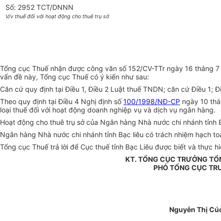
Số: 2952 TCT/DNNN
V/v thuế đối với hoạt động cho thuê trụ sở
Tổng cục Thuế nhận được công văn số 152/CV-TTr ngày 16 tháng 7 n
vấn đề này, Tổng cục Thuế có ý kiến như sau:
Căn cứ quy định tại Điều 1, Điều 2 Luật thuế TNDN; căn cứ Điều 1; 
Theo quy định tại Điều 4 Nghị định số
100/1998/NĐ-CP
ngày 10 thá
loại thuế đối với hoạt động doanh nghiệp vụ và dịch vụ ngân hàng.
Hoạt động cho thuê trụ sở của Ngân hàng Nhà nước chi nhánh tỉnh B
Ngân hàng Nhà nước chi nhánh tỉnh Bạc liêu có trách nhiệm hạch toá
Tổng cục Thuế trả lời để Cục thuế tỉnh Bạc Liêu được biết và thực hi
KT. TỔNG CỤC TRƯỞNG TỔ
PHÓ TỔNG CỤC TR
Nguyễn Thị Cú