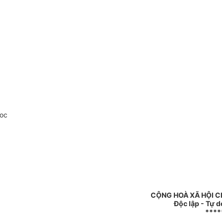
oc
CỘNG HOÀ XÃ HỘI C
Độc lập - Tự 
****