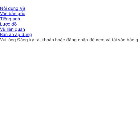
Nội dung VB
Văn bản gốc
Tiếng anh
Lược đồ
VB liên quan
Bản án áp dụng
Vui lòng
Đăng ký
tài khoản hoặc
đăng nhập
để xem và tải văn bản 