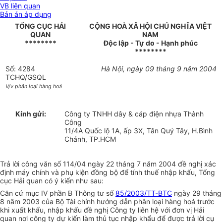
VB liên quan
Bản án áp dụng
TỔNG CỤC HẢI
CỘNG HOÀ XÃ HỘI CHỦ NGHĨA VIỆT
QUAN
NAM
********
Độc lập - Tự do - Hạnh phúc
********
Số: 4284
Hà Nội, ngày 09 tháng 9 năm 2004
TCHQ/GSQL
V/v phân loại hàng hoá
Kính gửi:
Công ty TNHH dây & cáp điện nhựa Thành
Công
11/4A Quốc lộ 1A, ấp 3X, Tân Quý Tây, H.Bình
Chánh, TP.HCM
Trả lời công văn số 114/04 ngày 22 tháng 7 năm 2004 đề nghị xác
định máy chính và phụ kiện đồng bộ để tính thuế nhập khẩu, Tổng
cục Hải quan có ý kiến như sau:
Căn cứ mục IV phần B Thông tư số
85/2003/TT-BTC
ngày 29 tháng
8 năm 2003 của Bộ Tài chính hướng dẫn phân loại hàng hoá trước
khi xuất khẩu, nhập khẩu đề nghị Công ty liên hệ với đơn vị Hải
quan nơi công ty dự kiến làm thủ tục nhập khẩu để được trả lời cụ