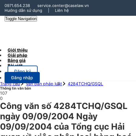
0971.654.238
service.center@caselaw.vn
Hướng dẫn sử dụng
|
Liên hệ
Toggle Navigation
Giới thiệu
Giải pháp
Bảng giá
Bài viết
Đăng ký
Đăng nhập
Trang chủ
Văn bản pháp luật
4284TCHQ/GSQL
Thông tin văn bản
107
0
Công văn số 4284TCHQ/GSQL
ngày 09/09/2004 Ngày
09/09/2004 của Tổng cục Hải