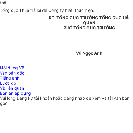
thể.
Tổng cục Thuế trả lời để Công ty biết, thực hiện.
KT. TỔNG CỤC TRƯỞNG TỔNG CỤC HẢI
QUAN
PHÓ TỔNG CỤC TRƯỞNG
Vũ Ngọc Anh
Nội dung VB
Văn bản gốc
Tiếng anh
Lược đồ
VB liên quan
Bản án áp dụng
Vui lòng
Đăng ký
tài khoản hoặc
đăng nhập
để xem và tải văn bản
gốc.