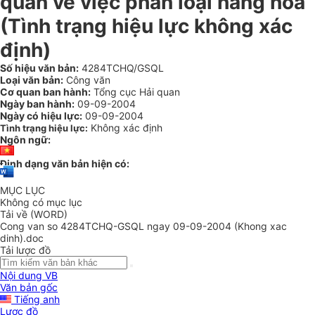
quan về việc phân loại hàng hoá
(Tình trạng hiệu lực không xác
định)
Số hiệu văn bản:
4284TCHQ/GSQL
Loại văn bản:
Công văn
Cơ quan ban hành:
Tổng cục Hải quan
Ngày ban hành:
09-09-2004
Ngày có hiệu lực:
09-09-2004
Không xác định
Tình trạng hiệu lực:
Ngôn ngữ:
Định dạng văn bản hiện có:
MỤC LỤC
Không có mục lục
Tải về (WORD)
Cong van so 4284TCHQ-GSQL ngay 09-09-2004 (Khong xac
dinh).doc
Tải lược đồ
Nội dung VB
Văn bản gốc
Tiếng anh
Lược đồ