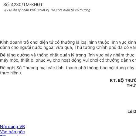
Số: 4230/TM-KHĐT
V/v Quản lý nhập khẩu thiết bị Trò chơi điện tử có thưởng
Kinh doanh trò chơi điện tử có thưởng là loại hình thuộc lĩnh vực ki
dành cho người nước ngoài vừa qua, Thủ tướng Chính phủ đã có vă
Để tăng cường và thống nhất quản lý trong lĩnh vực này nhằm thực h
máy móc, thiết bị phục vụ cho hoạt động vui chơi có thưởng dành c
Đề nghị Sở Thương mại các tỉnh, thành phố thông báo nội dung này 
thực hiện./.
KT. BỘ TRƯ
THỨ
Lê 
Nội dung VB
Văn bản gốc