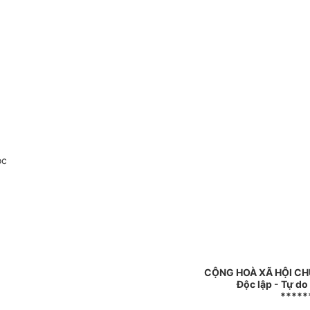
oc
CỘNG HOÀ XÃ HỘI CH
Độc lập - Tự do
*****