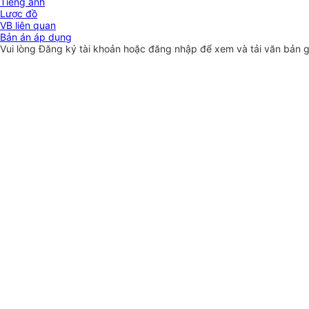
Tiếng anh
Lược đồ
VB liên quan
Bản án áp dụng
Vui lòng
Đăng ký
tài khoản hoặc
đăng nhập
để xem và tải văn bản 