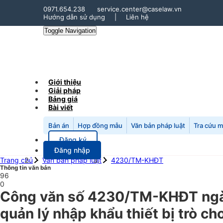
0971.654.238
service.center@caselaw.vn
Hướng dẫn sử dụng
|
Liên hệ
Toggle Navigation
Giới thiệu
Giải pháp
Bảng giá
Bài viết
Bản án
Hợp đồng mẫu
Văn bản pháp luật
Tra cứu 
Đăng ký
Đăng nhập
Trang chủ
Văn bản pháp luật
4230/TM-KHĐT
Thông tin văn bản
96
0
Công văn số 4230/TM-KHĐT ngà
quản lý nhập khẩu thiết bị trò ch