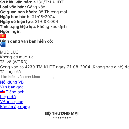
Số hiệu văn bản:
4230/TM-KHĐT
Loại văn bản:
Công văn
Cơ quan ban hành:
Bộ Thương mại
Ngày ban hành:
31-08-2004
Ngày có hiệu lực:
31-08-2004
Không xác định
Tình trạng hiệu lực:
Ngôn ngữ:
Định dạng văn bản hiện có:
MỤC LỤC
Không có mục lục
Tải về (WORD)
Cong van so 4230-TM-KHDT ngay 31-08-2004 (Khong xac dinh).d
Tải lược đồ
Nội dung VB
Văn bản gốc
Tiếng anh
Lược đồ
VB liên quan
Bản án áp dụng
BỘ THƯƠNG MẠI
********