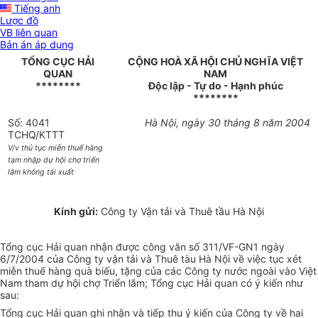
Tiếng anh
Lược đồ
VB liên quan
Bản án áp dụng
TỔNG CỤC HẢI
CỘNG HOÀ XÃ HỘI CHỦ NGHĨA VIỆT
QUAN
NAM
********
Độc lập - Tự do - Hạnh phúc
********
Số: 4041
Hà Nội, ngày 30 tháng 8 năm 2004
TCHQ/KTTT
V/v thủ tục miễn thuế hàng
tạm nhập dự hội chợ triển
lãm không tái xuất
Kính gửi:
Công ty Vận tải và Thuê tầu Hà Nội
Tổng cục Hải quan nhận được công văn số 311/VF-GN1 ngày
6/7/2004 của Công ty vận tải và Thuê tàu Hà Nội về việc tục xét
miễn thuế hàng quà biếu, tặng của các Công ty nước ngoài vào Việt
Nam tham dự hội chợ Triển lãm; Tổng cục Hải quan có ý kiến như
sau:
Tổng cục Hải quan ghi nhận và tiếp thu ý kiến của Công ty về hai