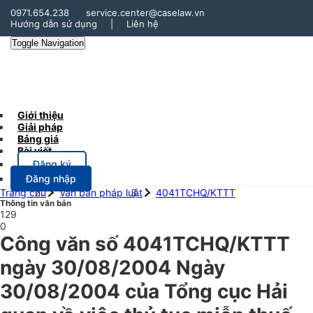
0971.654.238
service.center@caselaw.vn
Hướng dẫn sử dụng
|
Liên hệ
Toggle Navigation
Giới thiệu
Giải pháp
Bảng giá
Bài viết
Đăng ký
Đăng nhập
Trang chủ
Văn bản pháp luật
4041TCHQ/KTTT
Thông tin văn bản
129
0
Công văn số 4041TCHQ/KTTT
ngày 30/08/2004 Ngày
30/08/2004 của Tổng cục Hải