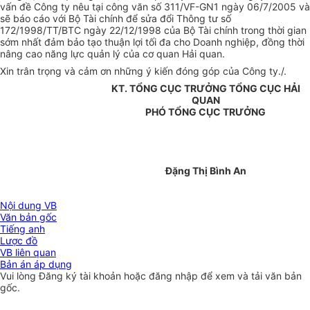
vấn đề Công ty nêu tại công văn số 311/VF-GN1 ngày 06/7/2005 và
sẽ báo cáo với Bộ Tài chính để sửa đổi Thông tư số
172/1998/TT/BTC ngày 22/12/1998 của Bộ Tài chính trong thời gian
sớm nhất đảm bảo tạo thuận lợi tối đa cho Doanh nghiệp, đồng thời
nâng cao năng lực quản lý của cơ quan Hải quan.
Xin trân trọng và cảm ơn những ý kiến đóng góp của Công ty./.
KT. TỔNG CỤC TRƯỞNG TỔNG CỤC HẢI
QUAN
PHÓ TỔNG CỤC TRƯỞNG
Đặng Thị Bình An
Nội dung VB
Văn bản gốc
Tiếng anh
Lược đồ
VB liên quan
Bản án áp dụng
Vui lòng
Đăng ký
tài khoản hoặc
đăng nhập
để xem và tải văn bản
gốc.