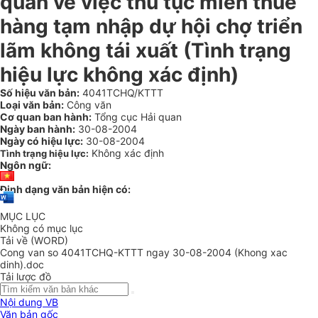
quan về việc thủ tục miễn thuế
hàng tạm nhập dự hội chợ triển
lãm không tái xuất (Tình trạng
hiệu lực không xác định)
Số hiệu văn bản:
4041TCHQ/KTTT
Loại văn bản:
Công văn
Cơ quan ban hành:
Tổng cục Hải quan
Ngày ban hành:
30-08-2004
Ngày có hiệu lực:
30-08-2004
Không xác định
Tình trạng hiệu lực:
Ngôn ngữ:
Định dạng văn bản hiện có:
MỤC LỤC
Không có mục lục
Tải về (WORD)
Cong van so 4041TCHQ-KTTT ngay 30-08-2004 (Khong xac
dinh).doc
Tải lược đồ
Nội dung VB
Văn bản gốc