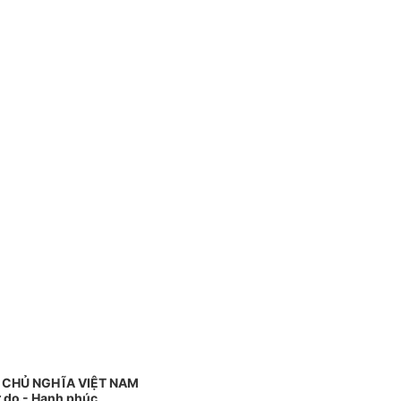
 CHỦ NGHĨA VIỆT NAM
ự do - Hạnh phúc