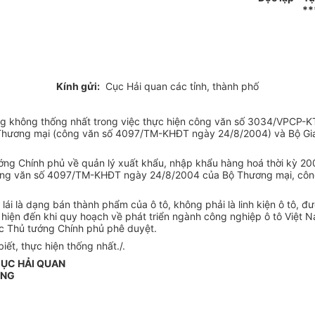
**
Kính gửi:
Cục Hải quan các tỉnh, thành phố
ng không thống nhất trong việc thực hiện công văn số 3034/VPCP-
 Bộ Thương mại (công văn số 4097/TM-KHĐT ngày 24/8/2004) và Bộ 
ng Chính phủ về quản lý xuất khẩu, nhập khẩu hàng hoá thời kỳ 
ông văn số 4097/TM-KHĐT ngày 24/8/2004 của Bộ Thương mại, cô
 lái là dạng bán thành phẩm của ô tô, không phải là linh kiện ô tô
iện đến khi quy hoạch về phát triển ngành công nghiệp ô tô Việt Na
ợc Thủ tướng Chính phủ phê duyệt.
ết, thực hiện thống nhất./.
ỤC HẢI QUAN
ỞNG