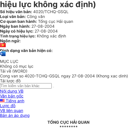
hiệu lực không xác định)
Số hiệu văn bản:
4020/TCHQ-GSQL
Loại văn bản:
Công văn
Cơ quan ban hành:
Tổng cục Hải quan
Ngày ban hành:
27-08-2004
Ngày có hiệu lực:
27-08-2004
Không xác định
Tình trạng hiệu lực:
Ngôn ngữ:
Định dạng văn bản hiện có:
MỤC LỤC
Không có mục lục
Tải về (WORD)
Cong van so 4020-TCHQ-GSQL ngay 27-08-2004 (Khong xac dinh)
Tải lược đồ
Nội dung VB
Văn bản gốc
Tiếng anh
Lược đồ
VB liên quan
Bản án áp dụng
TỔNG CỤC HẢI QUAN
********