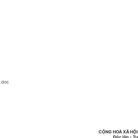
.doc
CỘNG HOÀ XÃ HỘI
Độc lập - T