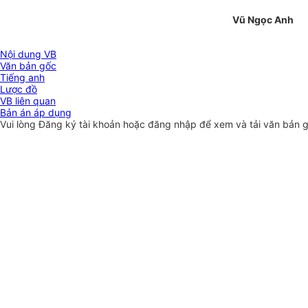
Vũ Ngọc Anh
Nội dung VB
Văn bản gốc
Tiếng anh
Lược đồ
VB liên quan
Bản án áp dụng
Vui lòng
Đăng ký
tài khoản hoặc
đăng nhập
để xem và tải văn bản 