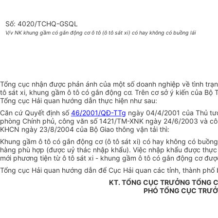
Số: 4020/TCHQ-GSQL
V/v NK khung gầm có gắn động cơ ô tô (ô tô sát xi) có hay không có buồng lái
Tổng cục nhận được phản ánh của một số doanh nghiệp về tình trạ
tô sát xi, khung gầm ô tô có gắn động cơ. Trên cơ sở ý kiến của
Tổng cục Hải quan hướng dẫn thực hiện như sau:
Căn cứ Quyết định số
46/2001/QĐ-TTg
ngày 04/4/2001 của Thủ tướ
phòng Chính phủ, công văn số 1421/TM-XNK ngày 24/6/2003 và c
KHCN ngày 23/8/2004 của Bộ Giao thông vận tải thì:
Khung gầm ô tô có gắn động cơ (ô tô sát xi) có hay không có buồng
hàng phù hợp (được uỷ thác nhập khẩu). Việc nhập khẩu được thực h
mới phương tiện từ ô tô sát xi - khung gầm ô tô có gắn động cơ đư
Tổng cục Hải quan hướng dẫn để Cục Hải quan các tỉnh, thành phố bi
KT. TỔNG CỤC TRƯỞNG TỔNG C
PHÓ TỔNG CỤC TRƯ