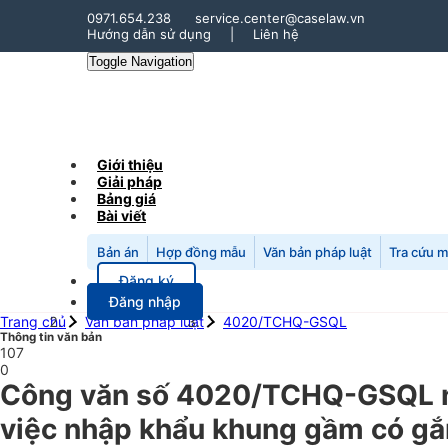
0971.654.238
service.center@caselaw.vn
Hướng dẫn sử dụng
|
Liên hệ
Toggle Navigation
Giới thiệu
Giải pháp
Bảng giá
Bài viết
Bản án
Hợp đồng mẫu
Văn bản pháp luật
Tra cứu 
Đăng ký
Đăng nhập
Trang chủ
Văn bản pháp luật
4020/TCHQ-GSQL
Thông tin văn bản
107
0
Công văn số 4020/TCHQ-GSQL n
việc nhập khẩu khung gầm có gắn 