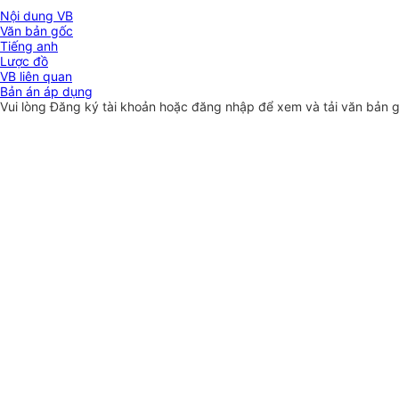
Nội dung VB
Văn bản gốc
Tiếng anh
Lược đồ
VB liên quan
Bản án áp dụng
Vui lòng
Đăng ký
tài khoản hoặc
đăng nhập
để xem và tải văn bản 