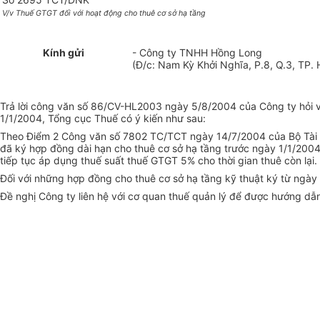
V/v Thuế GTGT đối với hoạt động cho thuê cơ sở hạ tầng
Kính gửi
- Công ty TNHH Hồng Long
(Đ/c: Nam Kỳ Khởi Nghĩa, P.8, Q.3, TP.
Trả lời công văn số 86/CV-HL2003 ngày 5/8/2004 của Công ty hỏi v
1/1/2004, Tổng cục Thuế có ý kiến như sau:
Theo Điểm 2 Công văn số 7802 TC/TCT ngày 14/7/2004 của Bộ Tài ch
đã ký hợp đồng dài hạn cho thuê cơ sở hạ tầng trước ngày 1/1/2004
tiếp tục áp dụng thuế suất thuế GTGT 5% cho thời gian thuê còn lại.
Đối với những hợp đồng cho thuê cơ sở hạ tầng kỹ thuật ký từ ngày
Đề nghị Công ty liên hệ với cơ quan thuế quản lý để được hướng dẫn 