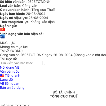
Số hiệu văn bản:
2695TCT/DNK
Loại văn bản:
Công văn
Cơ quan ban hành:
Tổng cục Thuế
Ngày ban hành:
26-08-2004
Ngày có hiệu lực:
26-08-2004
Không xác định
Tình trạng hiệu lực:
Ngôn ngữ:
Định dạng văn bản hiện có:
MỤC LỤC
Không có mục lục
Tải về (WORD)
Cong van so 2695TCT-DNK ngay 26-08-2004 (Khong xac dinh).do
Tải lược đồ
Nội dung VB
Văn bản gốc
Tiếng anh
Lược đồ
VB liên quan
Bản án áp dụng
BỘ TÀI CHÍNH
TỔNG CỤC THUẾ
Số 2695 TCT/DNK