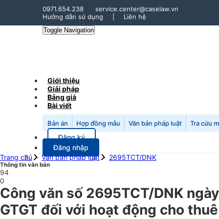
0971.654.238
service.center@caselaw.vn
Hướng dẫn sử dụng
|
Liên hệ
Toggle Navigation
Giới thiệu
Giải pháp
Bảng giá
Bài viết
Bản án
Hợp đồng mẫu
Văn bản pháp luật
Tra cứu 
Đăng ký
Đăng nhập
Trang chủ
Văn bản pháp luật
2695TCT/DNK
Thông tin văn bản
94
0
Công văn số 2695TCT/DNK ngày 
GTGT đối với hoạt động cho thuê 