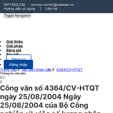
0971.654.238
service.center@caselaw.vn
Hướng dẫn sử dụng
|
Liên hệ
Toggle Navigation
Giới thiệu
Giải pháp
Bảng giá
Bài viết
Đăng ký
Đăng nhập
Trang chủ
Văn bản pháp luật
4364/CV-HTQT
Thông tin văn bản
83
0
Công văn số 4364/CV-HTQT
ngày 25/08/2004 Ngày
25/08/2004 của Bộ Công