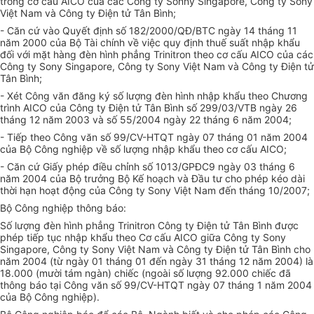
trong cơ cấu AICO của các Công ty Sonny Singapore, Công ty Sony
Việt Nam và Công ty Điện tử Tân Bình;
- Căn cứ vào Quyết định số 182/2000/QĐ/BTC ngày 14 tháng 11
năm 2000 của Bộ Tài chính về việc quy định thuế suất nhập khẩu
đối với mặt hàng đèn hình phẳng Trinitron theo cơ cấu AICO của các
Công ty Sony Singapore, Công ty Sony Việt Nam và Công ty Điện tử
Tân Bình;
- Xét Công văn đăng ký số lượng đèn hình nhập khẩu theo Chương
trình AICO của Công ty Điện tử Tân Bình số 299/03/VTB ngày 26
tháng 12 năm 2003 và số 55/2004 ngày 22 tháng 6 năm 2004;
- Tiếp theo Công văn số 99/CV-HTQT ngày 07 tháng 01 năm 2004
của Bộ Công nghiệp về số lượng nhập khẩu theo cơ cấu AICO;
- Căn cứ Giấy phép điều chỉnh số 1013/GPĐC9 ngày 03 tháng 6
năm 2004 của Bộ trưởng Bộ Kế hoạch và Đầu tư cho phép kéo dài
thời hạn hoạt động của Công ty Sony Việt Nam đến tháng 10/2007;
Bộ Công nghiệp thông báo:
Số lượng đèn hình phẳng Trinitron Công ty Điện tử Tân Bình được
phép tiếp tục nhập khẩu theo Cơ cấu AICO giữa Công ty Sony
Singapore, Công ty Sony Việt Nam và Công ty Điện tử Tân Bình cho
năm 2004 (từ ngày 01 tháng 01 đến ngày 31 tháng 12 năm 2004) là
18.000 (mười tám ngàn) chiếc (ngoài số lượng 92.000 chiếc đã
thông báo tại Công văn số 99/CV-HTQT ngày 07 tháng 1 năm 2004
của Bộ Công nghiệp).