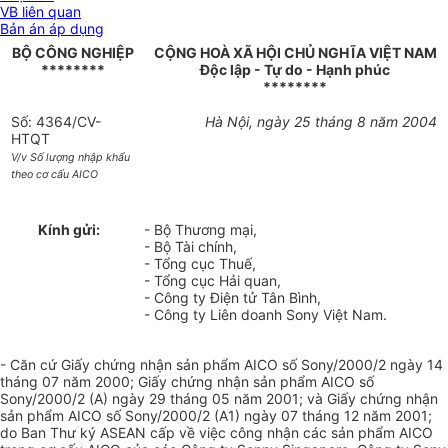
VB liên quan
Bản án áp dụng
BỘ CÔNG NGHIỆP
CỘNG HOÀ XÃ HỘI CHỦ NGHĨA VIỆT NAM
********
Độc lập - Tự do - Hạnh phúc
********
Số: 4364/CV-
Hà Nội, ngày 25 tháng 8 năm 2004
HTQT
V/v Số lượng nhập khẩu
theo cơ cấu AICO
Kính gửi:
- Bộ Thương mại,
- Bộ Tài chính,
- Tổng cục Thuế,
- Tổng cục Hải quan,
- Công ty Điện tử Tân Bình,
- Công ty Liên doanh Sony Việt Nam.
- Căn cứ Giấy chứng nhận sản phẩm AICO số Sony/2000/2 ngày 14
tháng 07 năm 2000; Giấy chứng nhận sản phẩm AICO số
Sony/2000/2 (A) ngày 29 tháng 05 năm 2001; và Giấy chứng nhận
sản phẩm AICO số Sony/2000/2 (A1) ngày 07 tháng 12 năm 2001;
do Ban Thư ký ASEAN cấp về việc công nhận các sản phẩm AICO