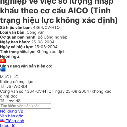
nghiệp về việc số lượng nhập
khẩu theo cơ cấu AICO (Tình
trạng hiệu lực không xác định)
Số hiệu văn bản:
4364/CV-HTQT
Loại văn bản:
Công văn
Cơ quan ban hành:
Bộ Công nghiệp
Ngày ban hành:
25-08-2004
Ngày có hiệu lực:
25-08-2004
Không xác định
Tình trạng hiệu lực:
Ngôn ngữ:
Định dạng văn bản hiện có:
MỤC LỤC
Không có mục lục
Tải về (WORD)
Cong van so 4364-CV-HTQT ngay 25-08-2004 (Khong xac
dinh).doc
Tải lược đồ
Nội dung VB
Văn bản gốc
Tiếng anh
Lược đồ