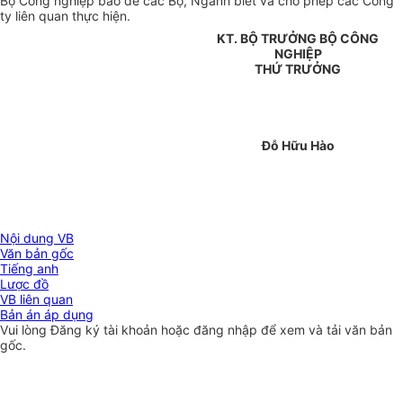
Bộ Công nghiệp báo để các Bộ, Ngành biết và cho phép các Công
ty liên quan thực hiện.
KT. BỘ TRƯỞNG BỘ CÔNG
NGHIỆP
THỨ TRƯỞNG
Đỗ Hữu Hào
Nội dung VB
Văn bản gốc
Tiếng anh
Lược đồ
VB liên quan
Bản án áp dụng
Vui lòng
Đăng ký
tài khoản hoặc
đăng nhập
để xem và tải văn bản
gốc.