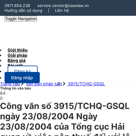
0971.654.238
service.center@caselaw.vn
Hướng dẫn sử dụng
|
Liên hệ
Toggle Navigation
Giới thiệu
Giải pháp
Bảng giá
Bài viết
Đăng ký
Đăng nhập
Trang chủ
Văn bản pháp luật
3915/TCHQ-GSQL
Thông tin văn bản
84
0
Công văn số 3915/TCHQ-GSQL
ngày 23/08/2004 Ngày
23/08/2004 của Tổng cục Hải