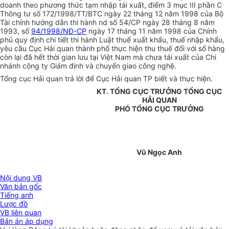
doanh theo phương thức tạm nhập tái xuất, điểm 3 mục III phần C
Thông tư số 172/1998/TT/BTC ngày 22 tháng 12 năm 1998 của Bộ
Tài chính hướng dẫn thi hành nd số 54/CP ngày 28 tháng 8 năm
1993, số
94/1998/NĐ-CP
ngày 17 tháng 11 năm 1998 của Chính
phủ quy định chi tiết thi hành Luật thuế xuất khẩu, thuế nhập khẩu,
yêu cầu Cục Hải quan thành phố thực hiện thu thuế đối với số hàng
còn lại đã hết thời gian lưu tại Việt Nam mà chưa tái xuất của Chi
nhánh công ty Giám định và chuyển giao công nghệ.
Tổng cục Hải quan trả lời để Cục Hải quan TP biết và thực hiện.
KT. TỔNG CỤC TRƯỞNG TỔNG CỤC
HẢI QUAN
PHÓ TỔNG CỤC TRƯỞNG
Vũ Ngọc Anh
Nội dung VB
Văn bản gốc
Tiếng anh
Lược đồ
VB liên quan
Bản án áp dụng