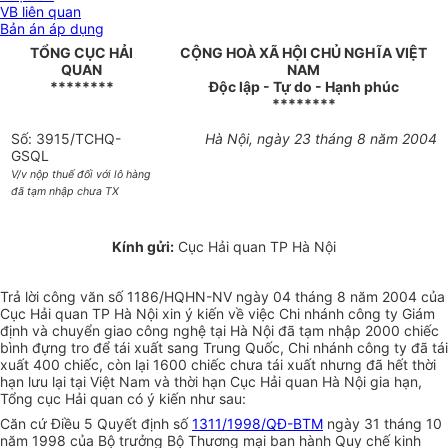
VB liên quan
Bản án áp dụng
TỔNG CỤC HẢI
CỘNG HOÀ XÃ HỘI CHỦ NGHĨA VIỆT
QUAN
NAM
********
Độc lập - Tự do - Hạnh phúc
********
Số: 3915/TCHQ-
Hà Nội, ngày 23 tháng 8 năm 2004
GSQL
V/v nộp thuế đối với lô hàng
đã tạm nhập chưa TX
Kính gửi:
Cục Hải quan TP Hà Nội
Trả lời công văn số 1186/HQHN-NV ngày 04 tháng 8 năm 2004 của
Cục Hải quan TP Hà Nội xin ý kiến về việc Chi nhánh công ty Giám
định và chuyển giao công nghệ tại Hà Nội đã tạm nhập 2000 chiếc
bình đựng tro để tái xuất sang Trung Quốc, Chi nhánh công ty đã tái
xuất 400 chiếc, còn lại 1600 chiếc chưa tái xuất nhưng đã hết thời
hạn lưu lại tại Việt Nam và thời hạn Cục Hải quan Hà Nội gia hạn,
Tổng cục Hải quan có ý kiến như sau:
Căn cứ Điều 5 Quyết định số
1311/1998/QĐ-BTM
ngày 31 tháng 10
năm 1998 của Bộ trưởng Bộ Thương mại ban hành Quy chế kinh