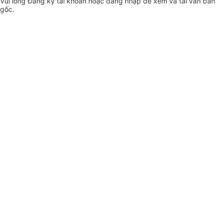
Vui lòng
Đăng ký
tài khoản hoặc
đăng nhập
để xem và tải văn bản
gốc.