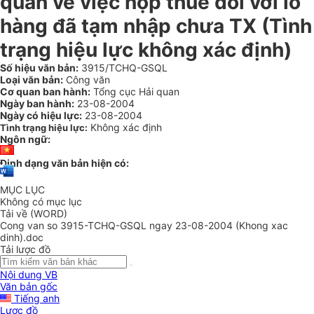
quan về việc nộp thuế đối với lô
hàng đã tạm nhập chưa TX (Tình
trạng hiệu lực không xác định)
Số hiệu văn bản:
3915/TCHQ-GSQL
Loại văn bản:
Công văn
Cơ quan ban hành:
Tổng cục Hải quan
Ngày ban hành:
23-08-2004
Ngày có hiệu lực:
23-08-2004
Không xác định
Tình trạng hiệu lực:
Ngôn ngữ:
Định dạng văn bản hiện có:
MỤC LỤC
Không có mục lục
Tải về (WORD)
Cong van so 3915-TCHQ-GSQL ngay 23-08-2004 (Khong xac
dinh).doc
Tải lược đồ
Nội dung VB
Văn bản gốc
Tiếng anh
Lược đồ