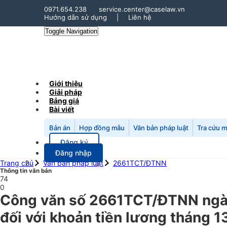
0971.654.238
service.center@caselaw.vn
Hướng dẫn sử dụng
|
Liên hệ
Toggle Navigation
Giới thiệu
Giải pháp
Bảng giá
Bài viết
Bản án
Hợp đồng mẫu
Văn bản pháp luật
Tra cứu 
Đăng ký
Đăng nhập
Trang chủ
Văn bản pháp luật
2661TCT/ĐTNN
Thông tin văn bản
74
0
Công văn số 2661TCT/ĐTNN ngày
đối với khoản tiền lương tháng 1