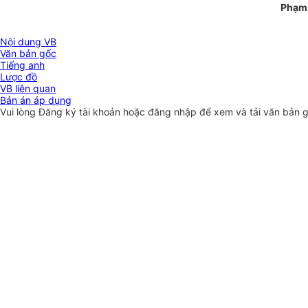
Phạm
Nội dung VB
Văn bản gốc
Tiếng anh
Lược đồ
VB liên quan
Bản án áp dụng
Vui lòng
Đăng ký
tài khoản hoặc
đăng nhập
để xem và tải văn bản 