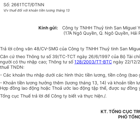
Số: 2661TCT/ĐTNN
V/v thuế đối với khoản tiền lương tháng 13
Kính gửi:
Công ty TNHH Thuỷ tinh San Miguel
(17A Ngô Quyền, Q. Ngô Quyền, Hải 
Trả lời công văn 48/CV-SMG của Công ty TNHH Thuỷ tinh San Miguel 
Căn cứ theo Thông tư số 39/TC-TCT ngày 26/6/1997 của Bộ Tài chính
người có thu nhập cao; Thông tư số
128/2003/TT-BTC
ngày 22/12/2
thuế TNDN:
- Các khoản thu nhập dưới các hình thức tiền lương, tiền công (bao 
- Khoản tiền lương hưởng thêm (lương tháng 13, 14) và khoản tiền l
Hợp đồng lao động hoặc Thoả ước lao động tập thể, được sự đồng ý c
Tổng cục Thuế trả lời để Công ty biết và thực hiện./.
KT. TỔNG CỤC T
PHÓ TỔN