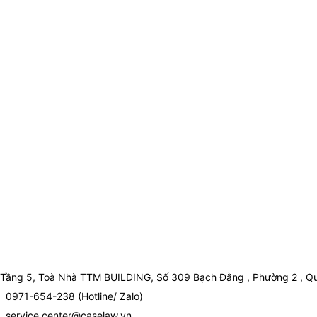
Tầng 5, Toà Nhà TTM BUILDING, Số 309 Bạch Đằng , Phường 2 , Qu
0971-654-238 (Hotline/ Zalo)
service.center@caselaw.vn