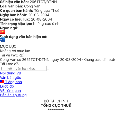
Số hiệu văn bản:
2661TCT/ĐTNN
Loại văn bản:
Công văn
Cơ quan ban hành:
Tổng cục Thuế
Ngày ban hành:
20-08-2004
Ngày có hiệu lực:
20-08-2004
Không xác định
Tình trạng hiệu lực:
Ngôn ngữ:
Định dạng văn bản hiện có:
MỤC LỤC
Không có mục lục
Tải về (WORD)
Cong van so 2661TCT-DTNN ngay 20-08-2004 (Khong xac dinh).d
Tải lược đồ
Nội dung VB
Văn bản gốc
Tiếng anh
Lược đồ
VB liên quan
Bản án áp dụng
BỘ TÀI CHÍNH
TỔNG CỤC THUẾ
********