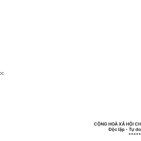
oc
CỘNG HOÀ XÃ HỘI CH
Độc lập - Tự d
*****