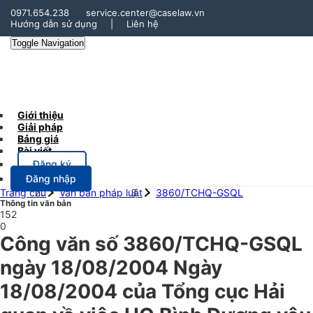
0971.654.238
service.center@caselaw.vn
Hướng dẫn sử dụng
|
Liên hệ
Toggle Navigation
Giới thiệu
Giải pháp
Bảng giá
Bài viết
Đăng ký
Đăng nhập
Trang chủ
Văn bản pháp luật
3860/TCHQ-GSQL
Thông tin văn bản
152
0
Công văn số 3860/TCHQ-GSQL
ngày 18/08/2004 Ngày
18/08/2004 của Tổng cục Hải