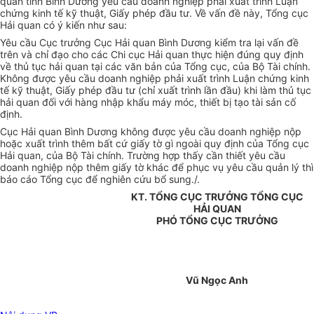
quan tỉnh Bình Dương yêu cầu doanh nghiệp phải xuất trình Luận
chứng kinh tế kỹ thuật, Giấy phép đầu tư. Về vấn đề này, Tổng cục
Hải quan có ý kiến như sau:
Yêu cầu Cục trưởng Cục Hải quan Bình Dương kiểm tra lại vấn đề
trên và chỉ đạo cho các Chi cục Hải quan thực hiện đúng quy định
về thủ tục hải quan tại các văn bản của Tổng cục, của Bộ Tài chính.
Không được yêu cầu doanh nghiệp phải xuất trình Luận chứng kinh
tế kỹ thuật, Giấy phép đầu tư (chỉ xuất trình lần đầu) khi làm thủ tục
hải quan đối với hàng nhập khẩu máy móc, thiết bị tạo tài sản cố
định.
Cục Hải quan Bình Dương không được yêu cầu doanh nghiệp nộp
hoặc xuất trình thêm bất cứ giấy tờ gì ngoài quy định của Tổng cục
Hải quan, của Bộ Tài chính. Trường hợp thấy cần thiết yêu cầu
doanh nghiệp nộp thêm giấy tờ khác để phục vụ yêu cầu quản lý thì
báo cáo Tổng cục để nghiên cứu bổ sung./.
KT. TỔNG CỤC TRƯỞNG TỔNG CỤC
HẢI QUAN
PHÓ TỔNG CỤC TRƯỞNG
Vũ Ngọc Anh