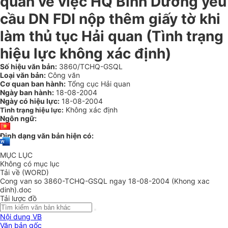
quan về việc HQ Bình Dương yêu
cầu DN FDI nộp thêm giấy tờ khi
làm thủ tục Hải quan (Tình trạng
hiệu lực không xác định)
Số hiệu văn bản:
3860/TCHQ-GSQL
Loại văn bản:
Công văn
Cơ quan ban hành:
Tổng cục Hải quan
Ngày ban hành:
18-08-2004
Ngày có hiệu lực:
18-08-2004
Không xác định
Tình trạng hiệu lực:
Ngôn ngữ:
Định dạng văn bản hiện có:
MỤC LỤC
Không có mục lục
Tải về (WORD)
Cong van so 3860-TCHQ-GSQL ngay 18-08-2004 (Khong xac
dinh).doc
Tải lược đồ
Nội dung VB
Văn bản gốc