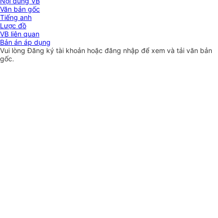
Nội dung VB
Văn bản gốc
Tiếng anh
Lược đồ
VB liên quan
Bản án áp dụng
Vui lòng
Đăng ký
tài khoản hoặc
đăng nhập
để xem và tải văn bản
gốc.