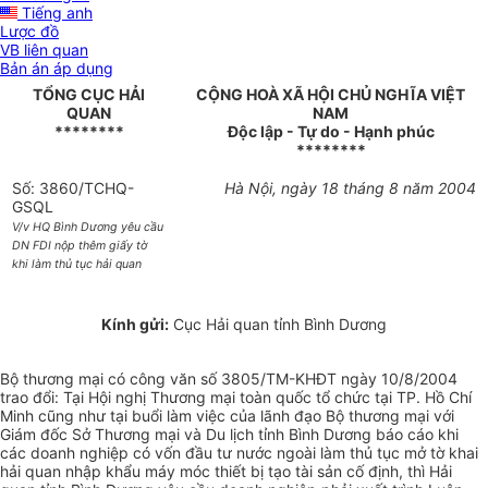
Tiếng anh
Lược đồ
VB liên quan
Bản án áp dụng
TỔNG CỤC HẢI
CỘNG HOÀ XÃ HỘI CHỦ NGHĨA VIỆT
QUAN
NAM
********
Độc lập - Tự do - Hạnh phúc
********
Số: 3860/TCHQ-
Hà Nội, ngày 18 tháng 8 năm 2004
GSQL
V/v HQ Bình Dương yêu cầu
DN FDI nộp thêm giấy tờ
khi làm thủ tục hải quan
Kính gửi:
Cục Hải quan tỉnh Bình Dương
Bộ thương mại có công văn số 3805/TM-KHĐT ngày 10/8/2004
trao đổi: Tại Hội nghị Thương mại toàn quốc tổ chức tại TP. Hồ Chí
Minh cũng như tại buổi làm việc của lãnh đạo Bộ thương mại với
Giám đốc Sở Thương mại và Du lịch tỉnh Bình Dương báo cáo khi
các doanh nghiệp có vốn đầu tư nước ngoài làm thủ tục mở tờ khai
hải quan nhập khẩu máy móc thiết bị tạo tài sản cố định, thì Hải