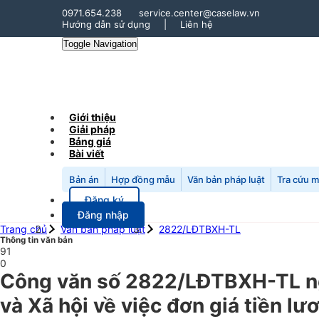
0971.654.238
service.center@caselaw.vn
Hướng dẫn sử dụng
|
Liên hệ
Toggle Navigation
Giới thiệu
Giải pháp
Bảng giá
Bài viết
Bản án
Hợp đồng mẫu
Văn bản pháp luật
Tra cứu 
Đăng ký
Đăng nhập
Trang chủ
Văn bản pháp luật
2822/LĐTBXH-TL
Thông tin văn bản
91
0
Công văn số 2822/LĐTBXH-TL n
và Xã hội về việc đơn giá tiền 