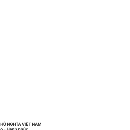
CHỦ NGHĨA VIỆT NAM
do - Hạnh phúc