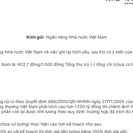
***
Kính gửi
: Ngân hàng Nhà nước Việt Nam
hà nước Việt Nam về việc ghi tại trích yếu, sau khi có ý kiến củ
 Nam là: 602,7 đồng/1.000 đồng Tổng thu trừ (-) tổng chi (chưa có 
g rủi ro theo Quyết định 488/2000/QĐ-NHNN ngày 27/11/2000 của 
thương Việt Nam phải trích cao hơn 1.100 tỷ đồng thì chênh lệch th
phần còn lại được tính lương theo quy định; trường hợp đã trích đủ
i (chưa có lương) thực hiện cao hơn kế hoạch như sau:
110% so với kế hoạch thì đơn giá tiền lương bằng 100% đơn giá gốc;