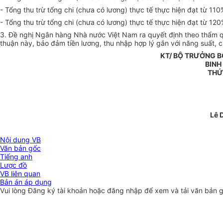
- Tổng thu trừ tổng chi (chưa có lương) thực tế thực hiện đạt từ 11
- Tổng thu trừ tổng chi (chưa có lương) thực tế thực hiện đạt từ 120
3. Đề nghị Ngân hàng Nhà nước Việt Nam ra quyết định theo thẩm q
thuận này, bảo đảm tiền lương, thu nhập hợp lý gắn với năng suất, c
KT/ BỘ TRƯỞNG 
BINH
THỨ
Lê 
Nội dung VB
Văn bản gốc
Tiếng anh
Lược đồ
VB liên quan
Bản án áp dụng
Vui lòng
Đăng ký
tài khoản hoặc
đăng nhập
để xem và tải văn bản 