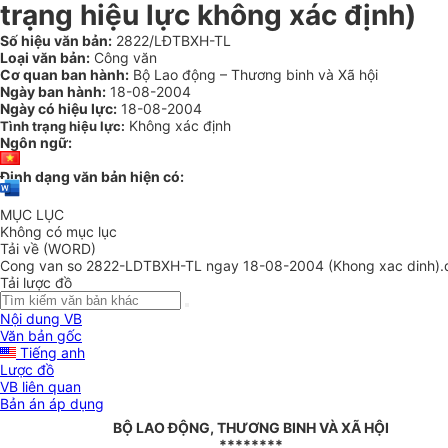
trạng hiệu lực không xác định)
Số hiệu văn bản:
2822/LĐTBXH-TL
Loại văn bản:
Công văn
Cơ quan ban hành:
Bộ Lao động – Thương binh và Xã hội
Ngày ban hành:
18-08-2004
Ngày có hiệu lực:
18-08-2004
Không xác định
Tình trạng hiệu lực:
Ngôn ngữ:
Định dạng văn bản hiện có:
MỤC LỤC
Không có mục lục
Tải về (WORD)
Cong van so 2822-LDTBXH-TL ngay 18-08-2004 (Khong xac dinh).
Tải lược đồ
Nội dung VB
Văn bản gốc
Tiếng anh
Lược đồ
VB liên quan
Bản án áp dụng
BỘ LAO ĐỘNG, THƯƠNG BINH VÀ XÃ HỘI
********