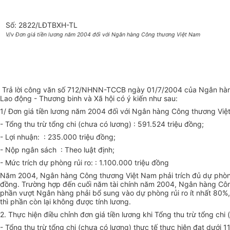
Số: 2822/LĐTBXH-TL
V/v Đơn giá tiền lương năm 2004 đối với Ngân hàng Công thương Việt Nam
Trả lời công văn số 712/NHNN-TCCB ngày 01/7/2004 của Ngân hàng N
Lao động - Thương binh và Xã hội có ý kiến như sau:
1/ Đơn giá tiền lương năm 2004 đối với Ngân hàng Công thương Việt
- Tổng thu trừ tổng chi (chưa có lương) : 591.524 triệu đồng;
- Lợi nhuận: : 235.000 triệu đồng;
- Nộp ngân sách : Theo luật định;
- Mức trích dự phòng rủi ro: : 1.100.000 triệu đồng
Năm 2004, Ngân hàng Công thương Việt Nam phải trích đủ dự phòn
đồng. Trường hợp đến cuối năm tài chính năm 2004, Ngân hàng Công 
phần vượt Ngân hàng phải bổ sung vào dự phòng rủi ro ít nhất 80%, 
thì phần còn lại không được tính lương.
2. Thực hiện điều chỉnh đơn giá tiền lương khi Tổng thu trừ tổng ch
- Tổng thu trừ tổng chi (chưa có lương) thực tế thực hiện đạt dưới 