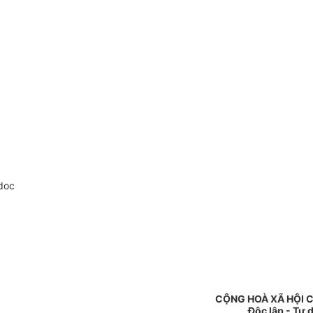
doc
CỘNG HOÀ XÃ HỘI 
Độc lập - Tự 