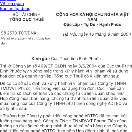
VB liên quan
Bản án áp dụng
BỘ TÀI CHÍNH
CỘNG HÒA XÃ HỘI CHỦ NGHĨA VIỆT
TỔNG CỤC THUẾ
NAM
Độc Lập - Tự Do - Hạnh Phúc
Số 2578 TCT/DNK
Hà Nội, ngày 16 tháng 8 năm 2004
V/v xử lý vi phạm về sử dụng hóa
đơn
Kính gửi:
Cục Thuế tỉnh Bình Phước
Trả lời Công văn số 469/CT-QLDN ngày 8/6/2004 của Cục thuế tỉnh
Bình Phước v/v vướng mắc trong xử lý hành vi vi phạm về sử dụng
hoá đơn của doanh nghiệp, Tổng cục Thuế có ý kiến như sau:
Để có cơ sở xác định và xử lý hành vi vi phạm của Công ty TNHH
TMDVVT Phước Tiến trong việc sử dụng hoá đơn, Cục Thuế cần
kiểm tra sổ sách kế toán và các chứng từ có liên quan khác như
Hợp đồng mua, bán hàng, chứng từ thanh toán liên quan đến việc
mua hàng hoá của Công ty TNHH phát triển công nghệ ADTEC và
xử lý như sau:
- Trường hợp Công ty phát triển công nghệ ADTEC đã có cam kết
không mua hàng hoá, Công ty TNHH TNMDVVT Phước Tiến cũng
không có đủ căn cứ chứng minh thực tế có bán hàng cho Công ty
phát triển công nghệ ADTEC (bao gồm Hợp đồng kinh tế, hoá đơn,