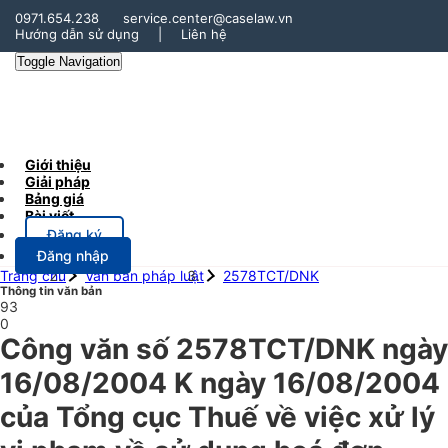
0971.654.238
service.center@caselaw.vn
Hướng dẫn sử dụng
|
Liên hệ
Toggle Navigation
Giới thiệu
Giải pháp
Bảng giá
Bài viết
Đăng ký
Đăng nhập
Trang chủ
Văn bản pháp luật
2578TCT/DNK
Thông tin văn bản
93
0
Công văn số 2578TCT/DNK ngày
16/08/2004 K ngày 16/08/2004
của Tổng cục Thuế về việc xử lý