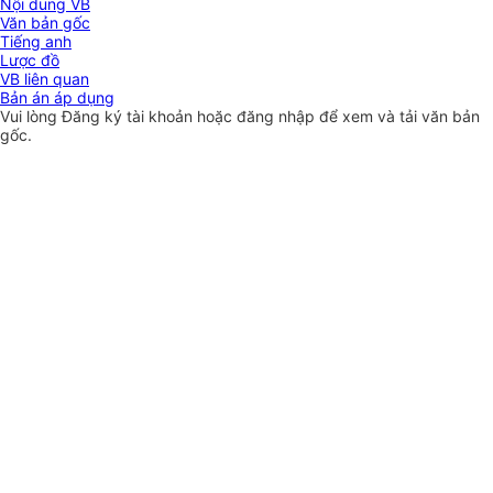
Nội dung VB
Văn bản gốc
Tiếng anh
Lược đồ
VB liên quan
Bản án áp dụng
Vui lòng
Đăng ký
tài khoản hoặc
đăng nhập
để xem và tải văn bản
gốc.