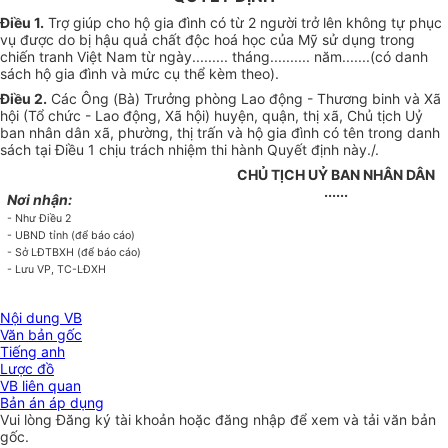
Điều 1.
Trợ giúp cho hộ gia đình có từ 2 người trở lên không tự phục
vụ được do bị hậu quả chất độc hoá học của Mỹ sử dụng trong
chiến tranh Việt Nam từ ngày......... tháng.......... năm.......(có danh
sách hộ gia đình và mức cụ thể kèm theo).
Điều 2.
Các Ông (Bà) Trưởng phòng Lao động - Thương binh và Xã
hội (Tổ chức - Lao động, Xã hội) huyện, quận, thị xã, Chủ tịch Uỷ
ban nhân dân xã, phường, thị trấn và hộ gia đình có tên trong danh
sách tại Điều 1 chịu trách nhiệm thi hành Quyết định này./.
CHỦ TỊCH UỶ BAN NHÂN DÂN
......
Nơi nhận:
- Như Điều 2
- UBND tỉnh (để báo cáo)
- Sở LĐTBXH (để báo cáo)
- Lưu VP, TC-LĐXH
Nội dung VB
Văn bản gốc
Tiếng anh
Lược đồ
VB liên quan
Bản án áp dụng
Vui lòng
Đăng ký
tài khoản hoặc
đăng nhập
để xem và tải văn bản
gốc.