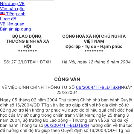
Nội dung VB
Văn bản gốc
Tiếng anh
Lược đồ
VB liên quan
Bản án áp dụng
BỘ LAO ĐỘNG,
CỘNG HOÀ XÃ HỘI CHỦ NGHĨA
THƯƠNG BINH VÀ XÃ
VIỆT NAM
HỘI
Độc lập - Tự do - Hạnh phúc
********
********
Số: 2712/LĐTBXH-BTXH
Hà Nội, ngày 12 tháng 8 năm 2004
CÔNG VĂN
VỀ VIỆC ĐÍNH CHÍNH THÔNG TƯ SỐ
06/2004/TT-BLĐTBXH
NGÀY
25/3/2004
Ngày 05 tháng 02 năm 2004 Thủ tướng Chính phủ ban hành Quyết
định số 16/2004/QĐ-TTg về việc trợ giúp đối với hộ gia đình có từ
02 người trở lên không tự phục vụ được do bị hậu quả chất độc hoá
học của Mỹ sử dụng trong chiến tranh Việt Nam; ngày 25 tháng 3
năm 2004, Bộ trưởng Bộ Lao động - Thương binh và Xã hội đã ký
ban hành Thông tư số
06/2004/TT-BLĐTBXH
hướng dẫn về thủ tục
để hưởng chế độ trợ giúp theo Quyết định số 16/2004/QĐ-TTg nói