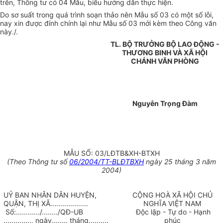
trên, Thông tư có 04 Mẫu, biểu hướng dẫn thực hiện.
Do sơ suất trong quá trình soạn thảo nên Mẫu số 03 có một số lỗi,
nay xin được đính chính lại như Mẫu số 03 mới kèm theo Công văn
này./.
TL. BỘ TRƯỞNG BỘ LAO ĐỘNG -
THƯƠNG BINH VÀ XÃ HỘI
CHÁNH VĂN PHÒNG
Nguyễn Trọng Đàm
MẪU SỐ: 03/LĐTB&XH-BTXH
(Theo Thông tư số
06/2004/TT-BLĐTBXH
ngày 25 tháng 3 năm
2004)
UỶ BAN NHÂN DÂN HUYỆN,
CỘNG HOÀ XÃ HỘI CHỦ
QUẬN, THỊ XÃ...................
NGHĨA VIỆT NAM
Số:............/......../QĐ-UB
Độc lập - Tự do - Hạnh
.............., ngày........ tháng..........
phúc