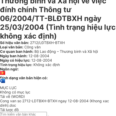
Thương binh và Xã hội về việc
đính chính Thông tư
06/2004/TT-BLĐTBXH ngày
25/03/2004 (Tình trạng hiệu lực
không xác định)
Số hiệu văn bản:
2712/LĐTBXH-BTXH
Loại văn bản:
Công văn
Cơ quan ban hành:
Bộ Lao động – Thương binh và Xã hội
Ngày ban hành:
12-08-2004
Ngày có hiệu lực:
12-08-2004
Không xác định
Tình trạng hiệu lực:
Ngôn ngữ:
Định dạng văn bản hiện có:
MỤC LỤC
Không có mục lục
Tải về (WORD)
Cong van so 2712-LDTBXH-BTXH ngay 12-08-2004 (Khong xac
dinh).doc
Tải lược đồ