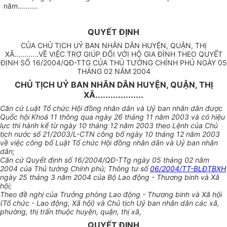
năm..........
QUYẾT ĐỊNH
CỦA CHỦ TỊCH UỶ BAN NHÂN DÂN HUYỆN, QUẬN, THỊ
XÃ............VỀ VIỆC TRỢ GIÚP ĐỐI VỚI HỘ GIA ĐÌNH THEO QUYẾT
ĐỊNH SỐ 16/2004/QĐ-TTG CỦA THỦ TƯỚNG CHÍNH PHỦ NGÀY 05
THÁNG 02 NĂM 2004
CHỦ TỊCH UỶ BAN NHÂN DÂN HUYỆN, QUẬN, THỊ
XÃ...................
Căn cứ Luật Tổ chức Hội đồng nhân dân và Uỷ ban nhân dân được
Quốc hội Khoá 11 thông qua ngày 26 tháng 11 năm 2003 và có hiệu
lực thi hành kể từ ngày 10 tháng 12 năm 2003 theo Lệnh của Chủ
tịch nước số 21/2003/L-CTN công bố ngày 10 tháng 12 năm 2003
về việc công bố Luật Tổ chức Hội đồng nhân dân và Uỷ ban nhân
dân;
Căn cứ Quyết định số 16/2004/QĐ-TTg ngày 05 tháng 02 năm
2004 của Thủ tướng Chính phủ; Thông tư số
06/2004/TT-BLĐTBXH
ngày 25 tháng 3 năm 2004 của Bộ Lao động - Thương binh và Xã
hội;
Theo đề nghị của Trưởng phòng Lao động - Thương binh và Xã hội
(Tổ chức - Lao động, Xã hội) và Chủ tịch Uỷ ban nhân dân các xã,
phường, thị trấn thuộc huyện, quận, thị xã,
QUYẾT ĐỊNH