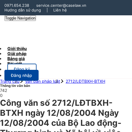
0971.654.238
service.center@caselaw.vn
Hướng dẫn sử dụng
|
Liên hệ
Toggle Navigation
Giới thiệu
Giải pháp
Bảng giá
Bài viết
Đăng ký
Đăng nhập
Trang chủ
Văn bản pháp luật
2712/LĐTBXH-BTXH
Thông tin văn bản
742
0
Công văn số 2712/LĐTBXH-
BTXH ngày 12/08/2004 Ngày
12/08/2004 của Bộ Lao động-