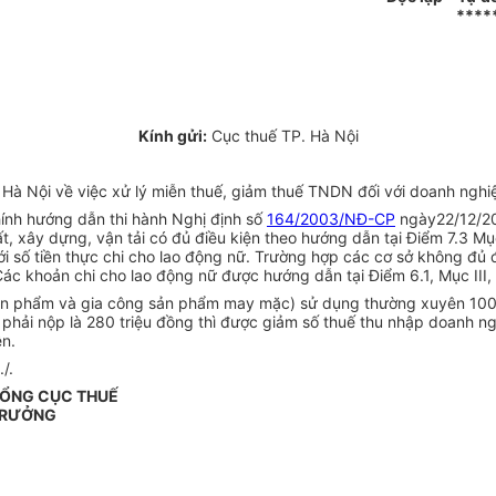
****
Kính gửi:
Cục thuế TP. Hà Nội
Hà Nội về việc xử lý miễn thuế, giảm thuế TNDN đối với doanh nghi
ính hướng dẫn thi hành Nghị định số
164/2003/NĐ-CP
ngày22/12/200
t, xây dựng, vận tải có đủ điều kiện theo hướng dẫn tại Điểm 7.3 Mục
 số tiền thực chi cho lao động nữ. Trường hợp các cơ sở không đủ đ
Các khoản chi cho lao động nữ được hướng dẫn tại Điểm 6.1, Mục III,
n phẩm và gia công sản phẩm may mặc) sử dụng thường xuyên 1000 l
 phải nộp là 280 triệu đồng thì được giảm số thuế thu nhập doanh n
ên.
/.
TỔNG CỤC THUẾ
TRƯỞNG