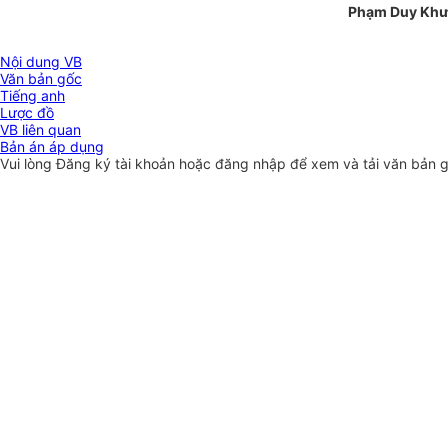
Phạm Duy Kh
Nội dung VB
Văn bản gốc
Tiếng anh
Lược đồ
VB liên quan
Bản án áp dụng
Vui lòng
Đăng ký
tài khoản hoặc
đăng nhập
để xem và tải văn bản 