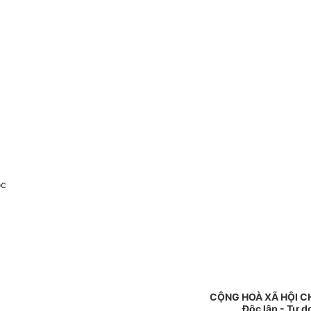
oc
CỘNG HOÀ XÃ HỘI C
Độc lập - Tự d