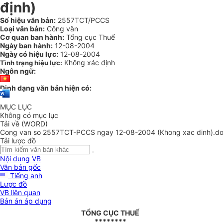
định)
Số hiệu văn bản:
2557TCT/PCCS
Loại văn bản:
Công văn
Cơ quan ban hành:
Tổng cục Thuế
Ngày ban hành:
12-08-2004
Ngày có hiệu lực:
12-08-2004
Không xác định
Tình trạng hiệu lực:
Ngôn ngữ:
Định dạng văn bản hiện có:
MỤC LỤC
Không có mục lục
Tải về (WORD)
Cong van so 2557TCT-PCCS ngay 12-08-2004 (Khong xac dinh).d
Tải lược đồ
Nội dung VB
Văn bản gốc
Tiếng anh
Lược đồ
VB liên quan
Bản án áp dụng
TỔNG CỤC THUẾ
********