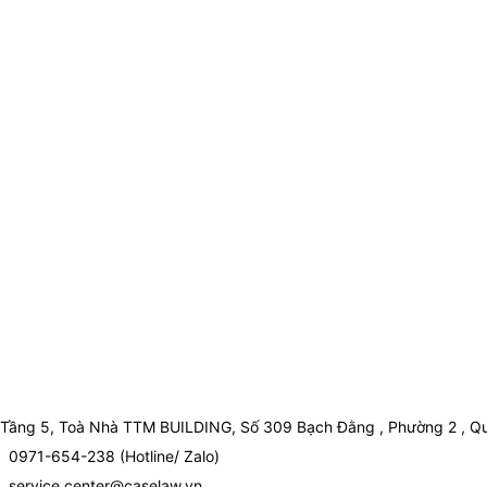
Tầng 5, Toà Nhà TTM BUILDING, Số 309 Bạch Đằng , Phường 2 , Qu
0971-654-238 (Hotline/ Zalo)
service.center@caselaw.vn