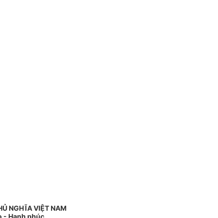
HỦ NGHĨA VIỆT NAM
o - Hạnh phúc