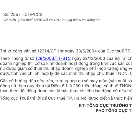
Số: 2557 TCT/PCCS
V/v miễn, giảm thuế TNDN đối với DN sử dụng nhiều lao động nữ
Trả lời công văn số 12314/CT-Htr ngày 30/6/2004 của Cục thuế TP. 
Theo Thông tư số
128/2003/TT-BTC
ngày 22/12/2003 của Bộ Tài ch
doanh nghiệp thì: cơ sở kinh doanh hoạt động trong lĩnh vực sản xuấ
nữ được giảm số thuế thu nhập doanh nghiệp phải nộp tương ứng với
được tính vào chi phí hợp lý để xác định thu nhập chịu thuế TNDN. 
Căn cứ hướng dẫn nêu trên, trường hợp cơ sở may mặc (sản xuất sả
động nữ theo quy định tại Điểm 6.1 là 250 triệu đồng, số thuế TNDN
toán theo dõi riêng được các khoản thực chi cho lao động nữ nêu tr
Tổng cục Thuế trả lời để Cục thuế TP. Hà Nội được biết và thực hiện.
KT. TỔNG CỤC TRƯỞNG 
PHÓ TỔNG CỤC 