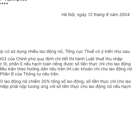
****
Hà Nội, ngày 12 tháng 8 năm 2004
ệp có sử dụng nhiều lao động nữ, Tổng cục Thuế có ý kiến như sau:
3 của Chính phủ quy định chi tiết thi hành Luật thuế thu nhập
 III, phần E nếu hạch toán riêng được số tiền thực chi cho lao động
iều kiện theo hướng dẫn nêu trên thì các khoản chi cho lao động nữ
 Phần B của Thông tư nêu trên.
ao động nữ chiếm 30% tổng số lao động, số tiền thực chi cho lao
ghiệp phải nộp tương ứng với số tiền thực cho lao động nữ nếu hạch