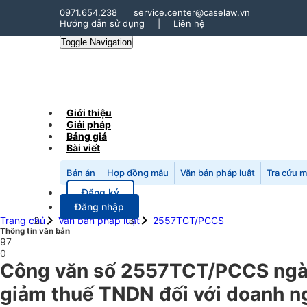
0971.654.238
service.center@caselaw.vn
Hướng dẫn sử dụng
|
Liên hệ
Toggle Navigation
Giới thiệu
Giải pháp
Bảng giá
Bài viết
Bản án
Hợp đồng mẫu
Văn bản pháp luật
Tra cứu 
Đăng ký
Đăng nhập
Trang chủ
Văn bản pháp luật
2557TCT/PCCS
Thông tin văn bản
97
0
Công văn số 2557TCT/PCCS ngày
giảm thuế TNDN đối với doanh ng