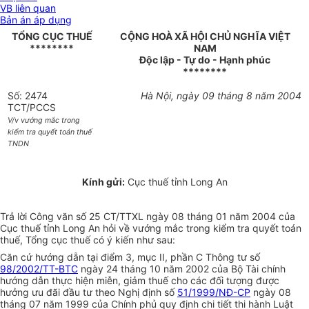
VB liên quan
Bản án áp dụng
TỔNG CỤC THUẾ
CỘNG HOÀ XÃ HỘI CHỦ NGHĨA VIỆT
********
NAM
Độc lập - Tự do - Hạnh phúc
********
Số: 2474
Hà Nội, ngày 09 tháng 8 năm 2004
TCT/PCCS
V/v vướng mắc trong
kiểm tra quyết toán thuế
TNDN
Kính gửi:
Cục thuế tỉnh Long An
Trả lời Công văn số 25 CT/TTXL ngày 08 tháng 01 năm 2004 của
Cục thuế tỉnh Long An hỏi về vướng mắc trong kiểm tra quyết toán
thuế, Tổng cục thuế có ý kiến như sau:
Căn cứ hướng dẫn tại điểm 3, mục II, phần C Thông tư số
98/2002/TT-BTC
ngày 24 tháng 10 năm 2002 của Bộ Tài chính
hướng dẫn thực hiện miễn, giảm thuế cho các đối tượng được
hưởng ưu đãi đầu tư theo Nghị định số
51/1999/NĐ-CP
ngày 08
tháng 07 năm 1999 của Chính phủ quy định chi tiết thi hành Luật