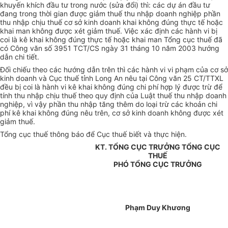
khuyến khích đầu tư trong nước (sửa đổi) thì: các dự án đầu tư
đang trong thời gian được giảm thuế thu nhập doanh nghiệp phần
thu nhập chịu thuế cơ sở kinh doanh khai không đúng thực tế hoặc
khai man không được xét giảm thuế. Việc xác định các hành vi bị
coi là kê khai không đúng thực tế hoặc khai man Tổng cục thuế đã
có Công văn số 3951 TCT/CS ngày 31 tháng 10 năm 2003 hướng
dẫn chi tiết.
Đối chiếu theo các hướng dẫn trên thì các hành vi vi phạm của cơ sở
kinh doanh và Cục thuế tỉnh Long An nêu tại Công văn 25 CT/TTXL
đều bị coi là hành vi kê khai không đúng chi phí hợp lý được trừ để
tính thu nhập chịu thuế theo quy định của Luật thuế thu nhập doanh
nghiệp, vì vậy phần thu nhập tăng thêm do loại trừ các khoản chi
phí kê khai không đúng nêu trên, cơ sở kinh doanh không được xét
giảm thuế.
Tổng cục thuế thông báo để Cục thuế biết và thực hiện.
KT. TỔNG CỤC TRƯỞNG TỔNG CỤC
THUẾ
PHÓ TỔNG CỤC TRƯỞNG
Phạm Duy Khương