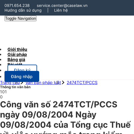
0971.654.238
service.center@caselaw.vn
Hướng dẫn sử dụng
|
Liên hệ
Toggle Navigation
Giới thiệu
Giải pháp
Bảng giá
Bài viết
Đăng ký
Đăng nhập
Trang chủ
Văn bản pháp luật
2474TCT/PCCS
Thông tin văn bản
101
0
Công văn số 2474TCT/PCCS
ngày 09/08/2004 Ngày
09/08/2004 của Tổng cục Thuế