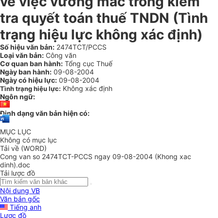
về việc vướng mắc trong kiểm
tra quyết toán thuế TNDN (Tình
trạng hiệu lực không xác định)
Số hiệu văn bản:
2474TCT/PCCS
Loại văn bản:
Công văn
Cơ quan ban hành:
Tổng cục Thuế
Ngày ban hành:
09-08-2004
Ngày có hiệu lực:
09-08-2004
Không xác định
Tình trạng hiệu lực:
Ngôn ngữ:
Định dạng văn bản hiện có:
MỤC LỤC
Không có mục lục
Tải về (WORD)
Cong van so 2474TCT-PCCS ngay 09-08-2004 (Khong xac
dinh).doc
Tải lược đồ
Nội dung VB
Văn bản gốc
Tiếng anh
Lược đồ