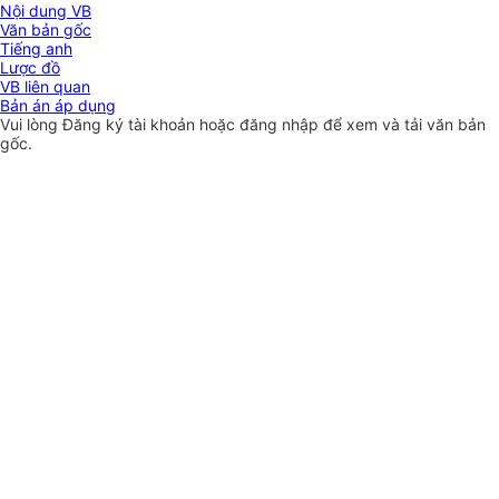
Nội dung VB
Văn bản gốc
Tiếng anh
Lược đồ
VB liên quan
Bản án áp dụng
Vui lòng
Đăng ký
tài khoản hoặc
đăng nhập
để xem và tải văn bản
gốc.