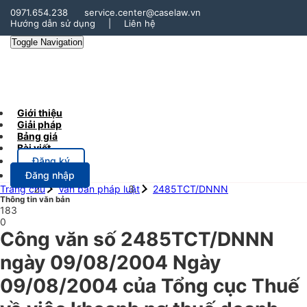
0971.654.238
service.center@caselaw.vn
Hướng dẫn sử dụng
|
Liên hệ
Toggle Navigation
Giới thiệu
Giải pháp
Bảng giá
Bài viết
Đăng ký
Đăng nhập
Trang chủ
Văn bản pháp luật
2485TCT/DNNN
Thông tin văn bản
183
0
Công văn số 2485TCT/DNNN
ngày 09/08/2004 Ngày
09/08/2004 của Tổng cục Thuế