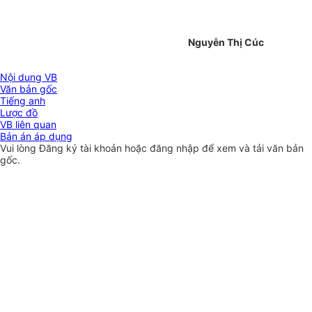
Nguyễn Thị Cúc
Nội dung VB
Văn bản gốc
Tiếng anh
Lược đồ
VB liên quan
Bản án áp dụng
Vui lòng
Đăng ký
tài khoản hoặc
đăng nhập
để xem và tải văn bản
gốc.