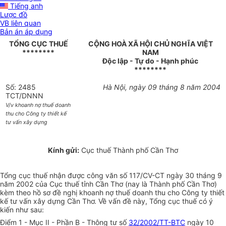
Tiếng anh
Lược đồ
VB liên quan
Bản án áp dụng
TỔNG CỤC THUẾ
CỘNG HOÀ XÃ HỘI CHỦ NGHĨA VIỆT
********
NAM
Độc lập - Tự do - Hạnh phúc
********
Số: 2485
Hà Nội, ngày 09 tháng 8 năm 2004
TCT/DNNN
V/v khoanh nợ thuế doanh
thu cho Công ty thiết kế
tư vấn xây dựng
Kính gửi:
Cục thuế Thành phố Cần Thơ
Tổng cục thuế nhận được công văn số 117/CV-CT ngày 30 tháng 9
năm 2002 của Cục thuế tỉnh Cần Thơ (nay là Thành phố Cần Thơ)
kèm theo hồ sơ đề nghị khoanh nợ thuế doanh thu cho Công ty thiết
kế tư vấn xây dựng Cần Thơ. Về vấn đề này, Tổng cục thuế có ý
kiến như sau:
Điểm 1 - Mục II - Phần B - Thông tư số
32/2002/TT-BTC
ngày 10