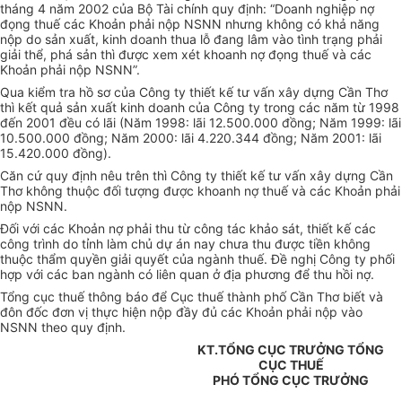
tháng 4 năm 2002 của Bộ Tài chính quy định: “Doanh nghiệp nợ
đọng thuế các Khoản phải nộp NSNN nhưng không có khả năng
nộp do sản xuất, kinh doanh thua lỗ đang lâm vào tình trạng phải
giải thể, phá sản thì được xem xét khoanh nợ đọng thuế và các
Khoản phải nộp NSNN”.
Qua kiểm tra hồ sơ của Công ty thiết kế tư vấn xây dựng Cần Thơ
thì kết quả sản xuất kinh doanh của Công ty trong các năm từ 1998
đến 2001 đều có lãi (Năm 1998: lãi 12.500.000 đồng; Năm 1999: lãi
10.500.000 đồng; Năm 2000: lãi 4.220.344 đồng; Năm 2001: lãi
15.420.000 đồng).
Căn cứ quy định nêu trên thì Công ty thiết kế tư vấn xây dựng Cần
Thơ không thuộc đối tượng được khoanh nợ thuế và các Khoản phải
nộp NSNN.
Đối với các Khoản nợ phải thu từ công tác khảo sát, thiết kế các
công trình do tỉnh làm chủ dự án nay chưa thu được tiền không
thuộc thẩm quyền giải quyết của ngành thuế. Đề nghị Công ty phối
hợp với các ban ngành có liên quan ở địa phương để thu hồi nợ.
Tổng cục thuế thông báo để Cục thuế thành phố Cần Thơ biết và
đôn đốc đơn vị thực hiện nộp đầy đủ các Khoản phải nộp vào
NSNN theo quy định.
KT.TỔNG CỤC TRƯỞNG TỔNG
CỤC THUẾ
PHÓ TỔNG CỤC TRƯỞNG