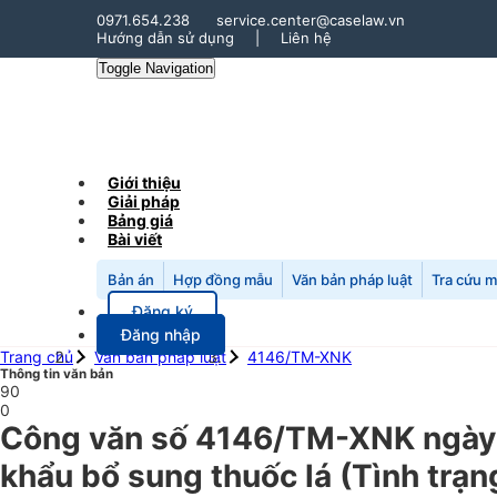
0971.654.238
service.center@caselaw.vn
Hướng dẫn sử dụng
|
Liên hệ
Toggle Navigation
Giới thiệu
Giải pháp
Bảng giá
Bài viết
Bản án
Hợp đồng mẫu
Văn bản pháp luật
Tra cứu 
Đăng ký
Đăng nhập
Trang chủ
Văn bản pháp luật
4146/TM-XNK
Thông tin văn bản
90
0
Công văn số 4146/TM-XNK ngày
khẩu bổ sung thuốc lá (Tình trạn