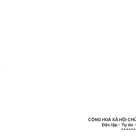
c
CỘNG HOÀ XÃ HỘI CHỦ
Độc lập - Tự do
******