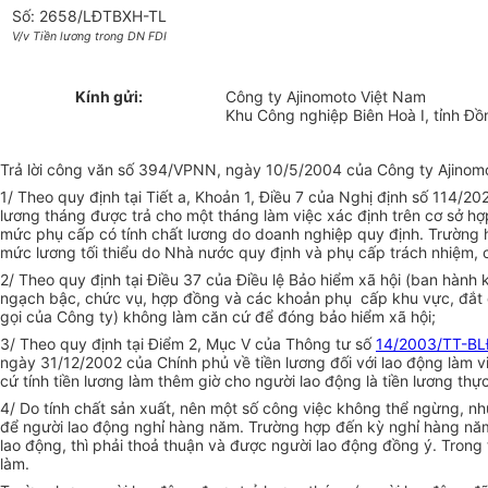
Số: 2658/LĐTBXH-TL
V/v Tiền lương trong DN FDI
Kính gửi:
Công ty Ajinomoto Việt Nam
Khu Công nghiệp Biên Hoà I, tỉnh Đồ
Trả lời công văn số 394/VPNN, ngày 10/5/2004 của Công ty Ajinomoto
1/ Theo quy định tại Tiết a, Khoản 1, Điều 7 của Nghị định số 114/2
lương tháng được trả cho một tháng làm việc xác định trên cơ sở h
mức phụ cấp có tính chất lương do doanh nghiệp quy định. Trường 
mức lương tối thiểu do Nhà nước quy định và phụ cấp trách nhiệm, 
2/ Theo quy định tại Điều 37 của Điều lệ Bảo hiểm xã hội (ban hàn
ngạch bậc, chức vụ, hợp đồng và các khoản phụ cấp khu vực, đắt đỏ
gọi của Công ty) không làm căn cứ để đóng bảo hiểm xã hội;
3/ Theo quy định tại Điểm 2, Mục V của Thông tư số
14/2003/TT-B
ngày 31/12/2002 của Chính phủ về tiền lương đối với lao động làm v
cứ tính tiền lương làm thêm giờ cho người lao động là tiền lương t
4/ Do tính chất sản xuất, nên một số công việc không thể ngừng, n
để người lao động nghỉ hàng năm. Trường hợp đến kỳ nghỉ hàng năm
lao động, thì phải thoả thuận và được người lao động đồng ý. Trong 
làm.