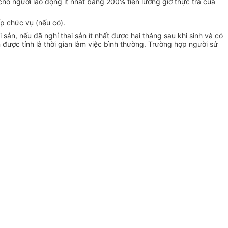
ho người lao động ít nhất bằng 200% tiền lương giờ thực trả của
p chức vụ (nếu có).
sản, nếu đã nghỉ thai sản ít nhất được hai tháng sau khi sinh và có
n được tính là thời gian làm việc bình thường. Trường hợp người sử