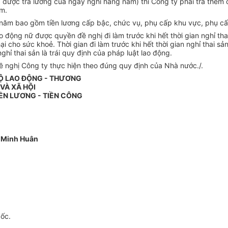
được trả lương của ngày nghỉ hàng năm) thì Công ty phải trả thêm c
ăm.
ng năm bao gồm tiền lương cấp bậc, chức vụ, phụ cấp khu vực, phụ cấ
 động nữ được quyền đề nghị đi làm trước khi hết thời gian nghỉ thai 
i cho sức khoẻ. Thời gian đi làm trước khi hết thời gian nghỉ thai sả
ghỉ thai sản là trái quy định của pháp luật lao động.
Đề nghị Công ty thực hiện theo đúng quy định của Nhà nước./.
BỘ LAO ĐỘNG - THƯƠNG
 VÀ XÃ HỘI
ỀN LƯƠNG - TIỀN CÔNG
 Minh Huân
gốc.