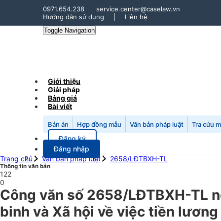
0971.654.238
service.center@caselaw.vn
Hướng dẫn sử dụng
|
Liên hệ
Toggle Navigation
Giới thiệu
Giải pháp
Bảng giá
Bài viết
Bản án
Hợp đồng mẫu
Văn bản pháp luật
Tra cứu 
Đăng ký
Đăng nhập
Trang chủ
Văn bản pháp luật
2658/LĐTBXH-TL
Thông tin văn bản
122
0
Công văn số 2658/LĐTBXH-TL n
binh và Xã hội về việc tiền lươn