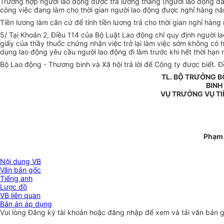
Trường hợp người lao động được trả lương tháng (người lao động đã 
công việc đang làm cho thời gian người lao động được nghỉ hàng n
Tiền lương làm căn cứ để tính tiền lương trả cho thời gian nghỉ hà
5/ Tại Khoản 2, Điều 114 của Bộ Luật Lao động chỉ quy định người lao
giấy của thầy thuốc chứng nhận việc trở lại làm việc sớm không có hạ
dụng lao động yêu cầu người lao động đi làm trước khi hết thời hạn n
Bộ Lao động - Thương binh và Xã hội trả lời để Công ty được biết. 
TL. BỘ TRƯỞNG 
BINH
VỤ TRƯỞNG VỤ TI
Phạm
Nội dung VB
Văn bản gốc
Tiếng anh
Lược đồ
VB liên quan
Bản án áp dụng
Vui lòng
Đăng ký
tài khoản hoặc
đăng nhập
để xem và tải văn bản 