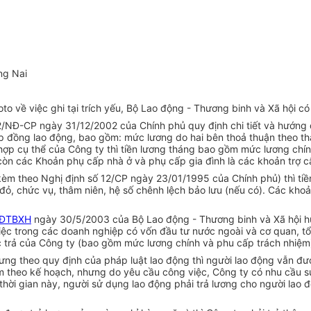
ng Nai
 về việc ghi tại trích yếu, Bộ Lao động - Thương binh và Xã hội có 
02/NĐ-CP ngày 31/12/2002 của Chính phủ quy định chi tiết và hướng dẫ
ợp đồng lao động, bao gồm: mức lương do hai bên thoả thuận theo t
hợp cụ thể của Công ty thì tiền lương tháng bao gồm mức lương chí
còn các Khoản phụ cấp nhà ở và phụ cấp gia đình là các khoản trợ c
h kèm theo Nghị định số 12/CP ngày 23/01/1995 của Chính phủ) thì t
, chức vụ, thâm niên, hệ số chênh lệch bảo lưu (nếu có). Các khoả
LĐTBXH
ngày 30/5/2003 của Bộ Lao động - Thương binh và Xã hội hư
iệc trong các doanh nghiệp có vốn đầu tư nước ngoài và cơ quan, tổ 
hực trả của Công ty (bao gồm mức lương chính và phu cấp trách nhiệm
hưng theo quy định của pháp luật lao động thì người lao động vẫn đ
 theo kế hoạch, nhưng do yêu cầu công việc, Công ty có nhu cầu s
thời gian này, người sử dụng lao động phải trả lương cho người lao 