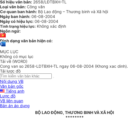
Số hiệu văn bản:
2658/LĐTBXH-TL
Loại văn bản:
Công văn
Cơ quan ban hành:
Bộ Lao động – Thương binh và Xã hội
Ngày ban hành:
06-08-2004
Ngày có hiệu lực:
06-08-2004
Không xác định
Tình trạng hiệu lực:
Ngôn ngữ:
Định dạng văn bản hiện có:
MỤC LỤC
Không có mục lục
Tải về (WORD)
Cong van so 2658-LDTBXH-TL ngay 06-08-2004 (Khong xac dinh)
Tải lược đồ
Nội dung VB
Văn bản gốc
Tiếng anh
Lược đồ
VB liên quan
Bản án áp dụng
BỘ LAO ĐỘNG, THƯƠNG BINH VÀ XÃ HỘI
********