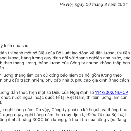
Hà Nội, ngày 06 tháng 8 năm 2004
ý kiến như sau:
n thi hành một số Điều của Bộ Luật lao động về tiền lương, thì tiền
hang lương, bảng lương quy định đối với doanh nghiệp nhà nước, các
nh theo thang lương, bảng lương của Công ty nhưng không thấp hơn
ấp.
iền lương tháng làm căn cứ đóng bảo hiểm xã hội gồm lương theo
n phụ cấp trách nhiệm, phụ cấp nhà ở, phụ cấp gia đình (theo cách
ớng dẫn thực hiện một số Điều của Nghị định số
114/2002/NĐ-CP
chức nước ngoài hoặc quốc tế tại Việt Nam, thì tiền lương làm căn
).
ược nghỉ hàng năm. Do vậy, Công ty phải có kế hoạch và thông báo
ử dụng ngày nghỉ hàng năm theo quy định tại Điều 74 của Bộ Luật
động ít nhất bằng 300% tiền lương giờ thực trả của công việc đang