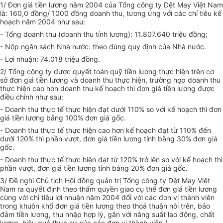
1/ Đơn giá tiền lương năm 2004 của Tổng công ty Dệt May Việt Nam
là: 160,0 đồng/ 1000 đồng doanh thu, tương ứng với các chỉ tiêu kế
hoạch năm 2004 như sau:
- Tổng doanh thu (doanh thu tính lương): 11.807.640 triệu đồng;
- Nộp ngân sách Nhà nước: theo đúng quy định của Nhà nước.
- Lợi nhuận: 74.018 triệu đồng.
2/ Tổng công ty được quyết toán quỹ tiền lương thực hiện trên cơ
sở đơn giá tiền lương và doanh thu thực hiện, trường hợp doanh thu
thực hiện cao hơn doanh thu kế hoạch thì đơn giá tiền lương được
điều chỉnh như sau:
- Doanh thu thực tế thực hiện đạt dưới 110% so với kế hoạch thì đơn
giá tiền lương bằng 100% đơn giá gốc.
- Doanh thu thực tế thực hiện cao hơn kế hoạch đạt từ 110% đến
dưới 120% thì phần vượt, đơn giá tiền lương tính bằng 30% đơn giá
gốc.
- Doanh thu thực tế thực hiện đạt từ 120% trở lên so với kế hoạch thì
phần vượt, đơn giá tiền lương tính bằng 20% đơn giá gốc.
3/ Đề nghị Chủ tịch Hội đồng quản trị Tổng công ty Dệt May Việt
Nam ra quyết định theo thẩm quyền giao cụ thể đơn giá tiền lương
cùng với chỉ tiêu lợi nhuận năm 2004 đối với các đơn vị thành viên
trong khuôn khổ đơn giá tiền lương theo thoả thuận nói trên, bảo
đảm tiền lương, thu nhập hợp lý, gắn với năng suất lao động, chất
lượng, hiệu quả thực sự của các đơn vị thành viên./.