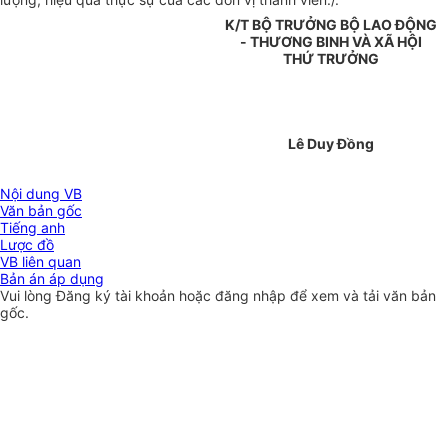
K/T BỘ TRƯỞNG BỘ LAO ĐỘNG
- THƯƠNG BINH VÀ XÃ HỘI
THỨ TRƯỞNG
Lê Duy Đồng
Nội dung VB
Văn bản gốc
Tiếng anh
Lược đồ
VB liên quan
Bản án áp dụng
Vui lòng
Đăng ký
tài khoản hoặc
đăng nhập
để xem và tải văn bản
gốc.