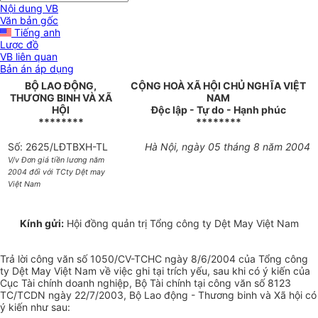
Nội dung VB
Văn bản gốc
Tiếng anh
Lược đồ
VB liên quan
Bản án áp dụng
BỘ LAO ĐỘNG,
CỘNG HOÀ XÃ HỘI CHỦ NGHĨA VIỆT
THƯƠNG BINH VÀ XÃ
NAM
HỘI
Độc lập - Tự do - Hạnh phúc
********
********
Số: 2625/LĐTBXH-TL
Hà Nội, ngày 05 tháng 8 năm 2004
V/v Đơn giá tiền lương năm
2004 đối với TCty Dệt may
Việt Nam
Kính gửi:
Hội đồng quản trị Tổng công ty Dệt May Việt Nam
Trả lời công văn số 1050/CV-TCHC ngày 8/6/2004 của Tổng công
ty Dệt May Việt Nam về việc ghi tại trích yếu, sau khi có ý kiến của
Cục Tài chính doanh nghiệp, Bộ Tài chính tại công văn số 8123
TC/TCDN ngày 22/7/2003, Bộ Lao động - Thương binh và Xã hội có
ý kiến như sau: