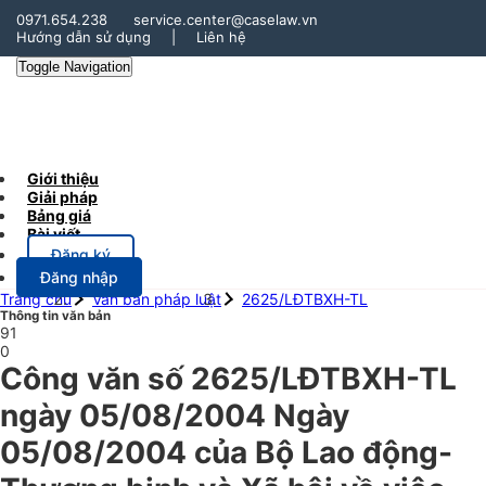
0971.654.238
service.center@caselaw.vn
Hướng dẫn sử dụng
|
Liên hệ
Toggle Navigation
Giới thiệu
Giải pháp
Bảng giá
Bài viết
Đăng ký
Đăng nhập
Trang chủ
Văn bản pháp luật
2625/LĐTBXH-TL
Thông tin văn bản
91
0
Công văn số 2625/LĐTBXH-TL
ngày 05/08/2004 Ngày
05/08/2004 của Bộ Lao động-