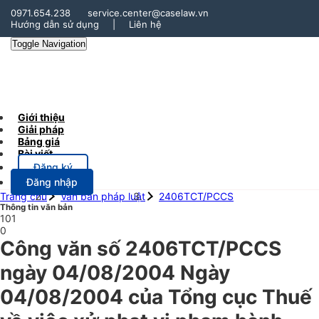
0971.654.238
service.center@caselaw.vn
Hướng dẫn sử dụng
|
Liên hệ
Toggle Navigation
Giới thiệu
Giải pháp
Bảng giá
Bài viết
Đăng ký
Đăng nhập
Trang chủ
Văn bản pháp luật
2406TCT/PCCS
Thông tin văn bản
101
0
Công văn số 2406TCT/PCCS
ngày 04/08/2004 Ngày
04/08/2004 của Tổng cục Thuế