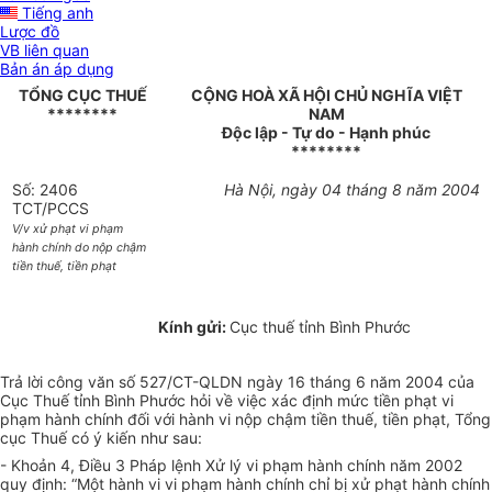
Tiếng anh
Lược đồ
VB liên quan
Bản án áp dụng
TỔNG CỤC THUẾ
CỘNG HOÀ XÃ HỘI CHỦ NGHĨA VIỆT
********
NAM
Độc lập - Tự do - Hạnh phúc
********
Số: 2406
Hà Nội, ngày 04 tháng 8 năm 2004
TCT/PCCS
V/v xử phạt vi phạm
hành chính do nộp chậm
tiền thuế, tiền phạt
Kính gửi:
Cục thuế tỉnh Bình Phước
Trả lời công văn số 527/CT-QLDN ngày 16 tháng 6 năm 2004 của
Cục Thuế tỉnh Bình Phước hỏi về việc xác định mức tiền phạt vi
phạm hành chính đối với hành vi nộp chậm tiền thuế, tiền phạt, Tổng
cục Thuế có ý kiến như sau:
- Khoản 4, Điều 3 Pháp lệnh Xử lý vi phạm hành chính năm 2002
quy định: “Một hành vi vi phạm hành chính chỉ bị xử phạt hành chính