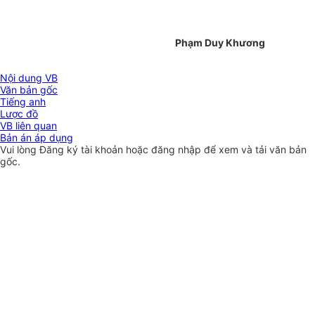
Phạm Duy Khương
Nội dung VB
Văn bản gốc
Tiếng anh
Lược đồ
VB liên quan
Bản án áp dụng
Vui lòng
Đăng ký
tài khoản hoặc
đăng nhập
để xem và tải văn bản
gốc.