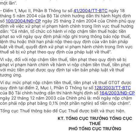
một lần”.
- Điểm 1, Mục II, Phần B Thông tư số
41/2004/TT-BTC
ngày 18
tháng 5 năm 2004 của Bộ Tài chính hướng dẫn thi hành Nghị định
số
100/2004/NĐ-CP
ngày 25 tháng 2 năm 2004 của Chính phủ quy
định về việc xử phạt vi phạm hành chính trong lĩnh vực thuế hướng
dẫn: “Cá nhân, tổ chức có hành vi nộp chậm tiền thuế hoặc tiền
phạt so với ngày quy định phải nộp ghi trong thông báo nộp thuế,
lệnh thu hoặc thời hạn phải nộp theo quy định của văn bản pháp
luật về thuế, quyết định xử phạt vi phạm hành chính trong lĩnh vực
thuế sẽ bị xử phạt theo quy định của pháp luật về thuế”.
Vì vậy, đối với nộp chậm tiền thuế, tiền phạt theo quy định sẽ bị
phạt vi phạm hành chính về hành vi nộp chậm tiền thuế, tiền phạt
với mức tiền phạt được quy định tại văn bản pháp luật về thuế
tương ứng.
Ví dụ: mức phạt nộp chậm tiền thuế, tiền phạt về thuế GTGT được
quy định tại điểm 2, Mục I, Phần G Thông tư số
128/2003/TT-BTC
của Bộ Tài chính hướng dẫn thi hành Nghị định số
164/2003/NĐ-CP
ngày 22 tháng 12 năm 2003 của Chính phủ là: mỗi ngày nộp chậm
còn phải nộp phạt bằng 0,1% (một phần nghìn) số tiền nộp chậm”.
Tổng cục Thuế thông báo để Cục Thuế được biết và thực hiện.
KT. TỔNG CỤC TRƯỞNG TỔNG CỤC
THUẾ
PHÓ TỔNG CỤC TRƯỞNG