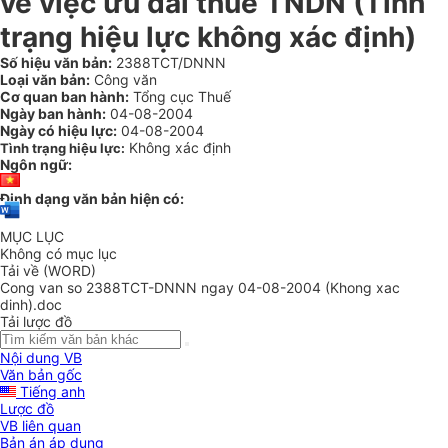
về việc ưu đãi thuế TNDN (Tình
trạng hiệu lực không xác định)
Số hiệu văn bản:
2388TCT/DNNN
Loại văn bản:
Công văn
Cơ quan ban hành:
Tổng cục Thuế
Ngày ban hành:
04-08-2004
Ngày có hiệu lực:
04-08-2004
Không xác định
Tình trạng hiệu lực:
Ngôn ngữ:
Định dạng văn bản hiện có:
MỤC LỤC
Không có mục lục
Tải về (WORD)
Cong van so 2388TCT-DNNN ngay 04-08-2004 (Khong xac
dinh).doc
Tải lược đồ
Nội dung VB
Văn bản gốc
Tiếng anh
Lược đồ
VB liên quan
Bản án áp dụng