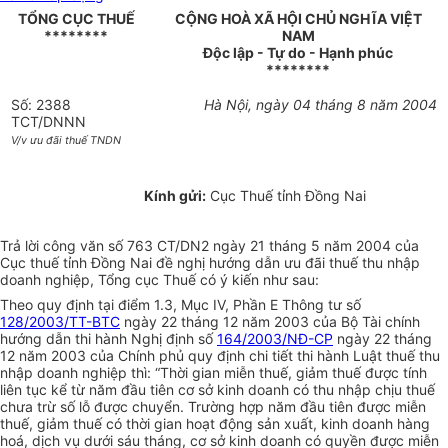
TỔNG CỤC THUẾ
CỘNG HOÀ XÃ HỘI CHỦ NGHĨA VIỆT
********
NAM
Độc lập - Tự do - Hạnh phúc
********
Số: 2388
Hà Nội, ngày 04 tháng 8 năm 2004
TCT/DNNN
V/v ưu đãi thuế TNDN
Kính gửi:
Cục Thuế tỉnh Đồng Nai
Trả lời công văn số 763 CT/DN2 ngày 21 tháng 5 năm 2004 của
Cục thuế tỉnh Đồng Nai đề nghị hướng dẫn ưu đãi thuế thu nhập
doanh nghiệp, Tổng cục Thuế có ý kiến như sau:
Theo quy định tại điểm 1.3, Mục IV, Phần E Thông tư số
128/2003/TT-BTC
ngày 22 tháng 12 năm 2003 của Bộ Tài chính
hướng dẫn thi hành Nghị định số
164/2003/NĐ-CP
ngày 22 tháng
12 năm 2003 của Chính phủ quy định chi tiết thi hành Luật thuế thu
nhập doanh nghiệp thì: “Thời gian miễn thuế, giảm thuế được tính
liên tục kể từ năm đầu tiên cơ sở kinh doanh có thu nhập chịu thuế
chưa trừ số lỗ được chuyển. Trường hợp năm đầu tiên được miễn
thuế, giảm thuế có thời gian hoạt động sản xuất, kinh doanh hàng
hoá, dịch vụ dưới sáu tháng, cơ sở kinh doanh có quyền được miễn