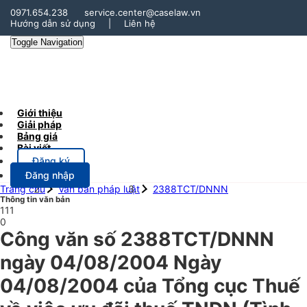
0971.654.238
service.center@caselaw.vn
Hướng dẫn sử dụng
|
Liên hệ
Toggle Navigation
Giới thiệu
Giải pháp
Bảng giá
Bài viết
Đăng ký
Đăng nhập
Trang chủ
Văn bản pháp luật
2388TCT/DNNN
Thông tin văn bản
111
0
Công văn số 2388TCT/DNNN
ngày 04/08/2004 Ngày
04/08/2004 của Tổng cục Thuế