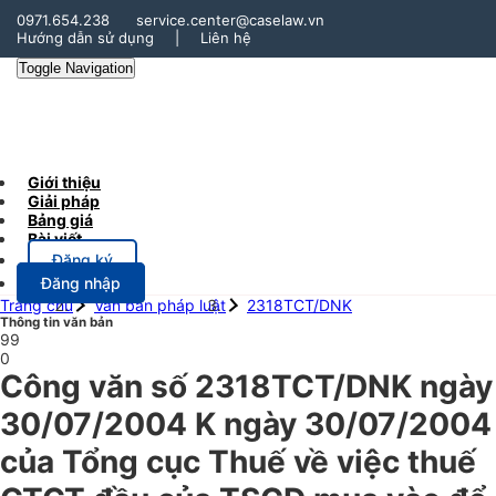
0971.654.238
service.center@caselaw.vn
Hướng dẫn sử dụng
|
Liên hệ
Toggle Navigation
Giới thiệu
Giải pháp
Bảng giá
Bài viết
Đăng ký
Đăng nhập
Trang chủ
Văn bản pháp luật
2318TCT/DNK
Thông tin văn bản
99
0
Công văn số 2318TCT/DNK ngày
30/07/2004 K ngày 30/07/2004
của Tổng cục Thuế về việc thuế