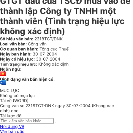
GTGT đầu của TSCĐ mua vào để
thành lập Công ty TNHH một
thành viên (Tình trạng hiệu lực
không xác định)
Số hiệu văn bản:
2318TCT/DNK
Loại văn bản:
Công văn
Cơ quan ban hành:
Tổng cục Thuế
Ngày ban hành:
30-07-2004
Ngày có hiệu lực:
30-07-2004
Không xác định
Tình trạng hiệu lực:
Ngôn ngữ:
Định dạng văn bản hiện có:
MỤC LỤC
Không có mục lục
Tải về (WORD)
Cong van so 2318TCT-DNK ngay 30-07-2004 (Khong xac
dinh).doc
Tải lược đồ
Nội dung VB
Văn bản gốc