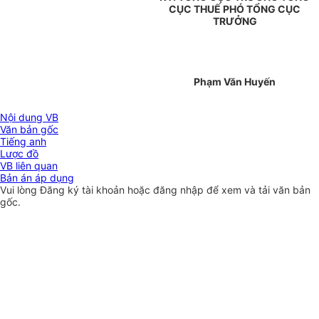
CỤC THUẾ PHÓ TỔNG CỤC
TRƯỞNG
Phạm Văn Huyến
Nội dung VB
Văn bản gốc
Tiếng anh
Lược đồ
VB liên quan
Bản án áp dụng
Vui lòng
Đăng ký
tài khoản hoặc
đăng nhập
để xem và tải văn bản
gốc.