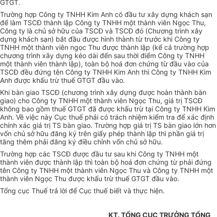
GTGT.
Trường hợp Công ty TNHH Kim Anh có đầu tư xây dựng khách sạn
để làm TSCĐ thành lập Công ty TNHH một thành viên Ngọc Thu,
Công ty là chủ sở hữu của TSCĐ và TSCĐ đó (Chương trình xây
dựng khách sạn) bắt đầu được hình thành từ trước khi Công ty
TNHH một thành viên ngọc Thu được thành lập (kể cả trường hợp
chương trình xây dựng kéo dài đến sau thời điểm Công ty TNHH
một thành viên thành lập), toàn bộ hoá đơn chứng từ đầu vào của
TSCĐ đều đứng tên Công ty TNHH Kim Anh thì Công ty TNHH Kim
Anh được khấu trừ thuế GTGT đầu vào.
Khi bàn giao TSCĐ (chương trình xây dựng được hoàn thành bàn
giao) cho Công ty TNHH một thành viên Ngọc Thu, giá trị TSCĐ
không bao gồm thuế GTGT đã được khấu trừ tại Công ty TNHH Kim
Anh. Về việc này Cục thuế phải có trách nhiệm kiểm tra để xác định
chính xác giá trị TS bàn giao. Trường hợp giá trị TS bàn giao lớn hơn
vốn chủ sở hữu đăng ký trên giấy phép thành lập thì phần giá trị
tăng thêm phải đăng ký điều chỉnh vốn chủ sở hữu.
Trường hợp các TSCĐ được đầu tư sau khi Công ty TNHH một
thành viên được thành lập thì toàn bộ hoá đơn chứng từ phải đứng
tên Công ty TNHH một thành viên Ngọc Thu và Công ty TNHH một
thành viên Ngọc Thu được khấu trừ thuế GTGT đầu vào.
Tổng cục Thuế trả lời để Cục thuế biết và thực hiện.
KT. TỔNG CỤC TRƯỞNG TỔNG