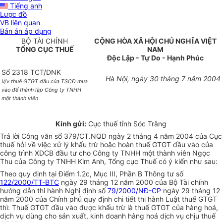
Tiếng anh
Lược đồ
VB liên quan
Bản án áp dụng
BỘ TÀI CHÍNH
CỘNG HÒA XÃ HỘI CHỦ NGHĨA VIỆT
TỔNG CỤC THUẾ
NAM
Độc Lập - Tự Do - Hạnh Phúc
Số 2318 TCT/DNK
Hà Nội, ngày 30 tháng 7 năm 2004
V/v thuế GTGT đầu của TSCĐ mua
vào để thành lập Công ty TNHH
một thành viên
Kính gửi:
Cục thuế tỉnh Sóc Trăng
Trả lời Công văn số 379/CT.NQD ngày 2 tháng 4 năm 2004 của Cục
thuế hỏi về việc xử lý khấu trừ hoặc hoàn thuế GTGT đầu vào của
công trình XDCB đầu tư cho Công ty TNHH một thành viên Ngọc
Thu của Công ty TNHH Kim Anh, Tổng cục Thuế có ý kiến như sau:
Theo quy định tại Điểm 1.2c, Mục III, Phần B Thông tư số
122/2000/TT-BTC
ngày 29 tháng 12 năm 2000 của Bộ Tài chính
hướng dẫn thi hành Nghị định số
79/2000/NĐ-CP
ngày 29 tháng 12
năm 2000 của Chính phủ quy định chi tiết thi hành Luật thuế GTGT
thì: Thuế GTGT đầu vào được khấu trừ là thuế GTGT của hàng hoá,
dịch vụ dùng cho sản xuất, kinh doanh hàng hoá dịch vụ chịu thuế