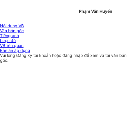
Phạm Văn Huyến
Nội dung VB
Văn bản gốc
Tiếng anh
Lược đồ
VB liên quan
Bản án áp dụng
Vui lòng
Đăng ký
tài khoản hoặc
đăng nhập
để xem và tải văn bản
gốc.