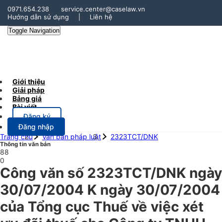
0971.654.238
service.center@caselaw.vn
Hướng dẫn sử dụng
|
Liên hệ
Toggle Navigation
Giới thiệu
Giải pháp
Bảng giá
Bài viết
Đăng ký
Đăng nhập
Trang chủ
Văn bản pháp luật
2323TCT/DNK
Thông tin văn bản
88
0
Công văn số 2323TCT/DNK ngày
30/07/2004 K ngày 30/07/2004
của Tổng cục Thuế về việc xét