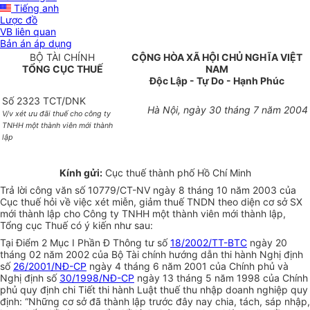
Tiếng anh
Lược đồ
VB liên quan
Bản án áp dụng
BỘ TÀI CHÍNH
CỘNG HÒA XÃ HỘI CHỦ NGHĨA VIỆT
TỔNG CỤC THUẾ
NAM
Độc Lập - Tự Do - Hạnh Phúc
Số 2323 TCT/DNK
Hà Nội, ngày 30 tháng 7 năm 2004
V/v xét ưu đãi thuế cho công ty
TNHH một thành viên mới thành
lập
Kính gửi:
Cục thuế thành phố Hồ Chí Minh
Trả lời công văn số 10779/CT-NV ngày 8 tháng 10 năm 2003 của
Cục thuế hỏi về việc xét miễn, giảm thuế TNDN theo diện cơ sở SX
mới thành lập cho Công ty TNHH một thành viên mới thành lập,
Tổng cục Thuế có ý kiến như sau:
Tại Điểm 2 Mục I Phần Đ Thông tư số
18/2002/TT-BTC
ngày 20
tháng 02 năm 2002 của Bộ Tài chính hướng dẫn thi hành Nghị định
số
26/2001/NĐ-CP
ngày 4 tháng 6 năm 2001 của Chính phủ và
Nghị định số
30/1998/NĐ-CP
ngày 13 tháng 5 năm 1998 của Chính
phủ quy định chi Tiết thi hành Luật thuế thu nhập doanh nghiệp quy
định: “Những cơ sở đã thành lập trước đây nay chia, tách, sáp nhập,