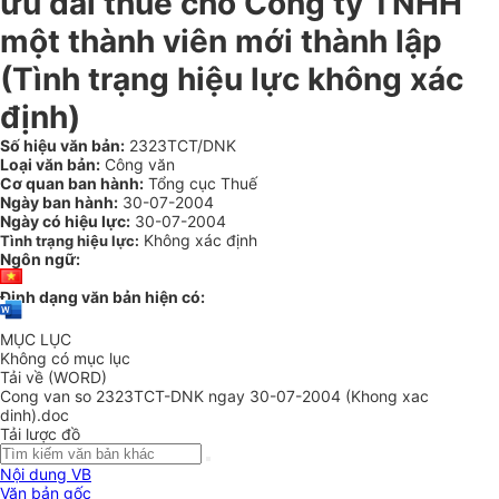
ưu đãi thuế cho Công ty TNHH
một thành viên mới thành lập
(Tình trạng hiệu lực không xác
định)
Số hiệu văn bản:
2323TCT/DNK
Loại văn bản:
Công văn
Cơ quan ban hành:
Tổng cục Thuế
Ngày ban hành:
30-07-2004
Ngày có hiệu lực:
30-07-2004
Không xác định
Tình trạng hiệu lực:
Ngôn ngữ:
Định dạng văn bản hiện có:
MỤC LỤC
Không có mục lục
Tải về (WORD)
Cong van so 2323TCT-DNK ngay 30-07-2004 (Khong xac
dinh).doc
Tải lược đồ
Nội dung VB
Văn bản gốc