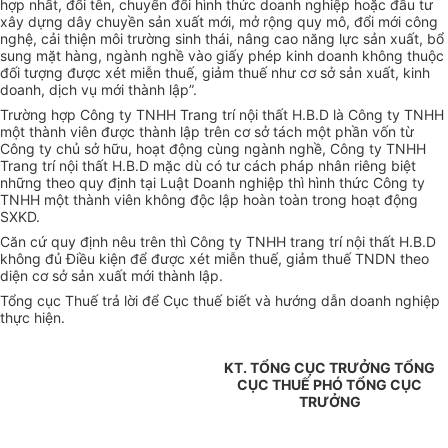
hợp nhất, đổi tên, chuyển đổi hình thức doanh nghiệp hoặc đầu tư
xây dựng dây chuyền sản xuất mới, mở rộng quy mô, đổi mới công
nghệ, cải thiện môi trường sinh thái, nâng cao năng lực sản xuất, bổ
sung mặt hàng, ngành nghề vào giấy phép kinh doanh không thuộc
đối tượng được xét miễn thuế, giảm thuế như cơ sở sản xuất, kinh
doanh, dịch vụ mới thành lập”.
Trường hợp Công ty TNHH Trang trí nội thất H.B.D là Công ty TNHH
một thành viên được thành lập trên cơ sở tách một phần vốn từ
Công ty chủ sở hữu, hoạt động cùng ngành nghề, Công ty TNHH
Trang trí nội thất H.B.D mặc dù có tư cách pháp nhân riêng biệt
những theo quy định tại Luật Doanh nghiệp thì hình thức Công ty
TNHH một thành viên không độc lập hoàn toàn trong hoạt động
SXKD.
Căn cứ quy định nêu trên thì Công ty TNHH trang trí nội thất H.B.D
không đủ Điều kiện để được xét miễn thuế, giảm thuế TNDN theo
diện cơ sở sản xuất mới thành lập.
Tổng cục Thuế trả lời để Cục thuế biết và hướng dẫn doanh nghiệp
thực hiện.
KT. TỔNG CỤC TRƯỞNG TỔNG
CỤC THUẾ PHÓ TỔNG CỤC
TRƯỞNG