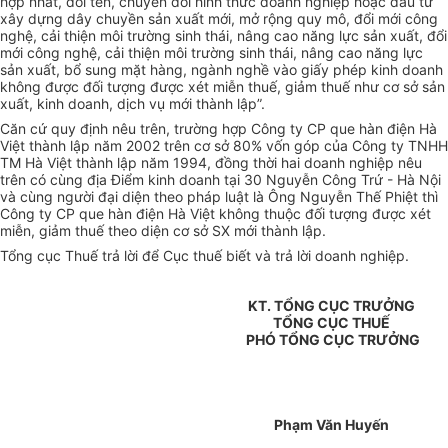
hợp nhất, đổi tên, chuyển đổi hình thức doanh nghiệp hoặc đầu tư
xây dựng dây chuyền sản xuất mới, mở rộng quy mô, đổi mới công
nghệ, cải thiện môi trường sinh thái, nâng cao năng lực sản xuất, đổi
mới công nghệ, cải thiện môi trường sinh thái, nâng cao năng lực
sản xuất, bổ sung mặt hàng, ngành nghề vào giấy phép kinh doanh
không được đối tượng được xét miễn thuế, giảm thuế như cơ sở sản
xuất, kinh doanh, dịch vụ mới thành lập”.
Căn cứ quy định nêu trên, trường hợp Công ty CP que hàn điện Hà
Việt thành lập năm 2002 trên cơ sở 80% vốn góp của Công ty TNHH
TM Hà Việt thành lập năm 1994, đồng thời hai doanh nghiệp nêu
trên có cùng địa Điểm kinh doanh tại 30 Nguyễn Công Trứ - Hà Nội
và cùng người đại diện theo pháp luật là Ông Nguyễn Thế Phiệt thì
Công ty CP que hàn điện Hà Việt không thuộc đối tượng được xét
miễn, giảm thuế theo diện cơ sở SX mới thành lập.
Tổng cục Thuế trả lời để Cục thuế biết và trả lời doanh nghiệp.
KT. TỔNG CỤC TRƯỞNG
TỔNG CỤC THUẾ
PHÓ TỔNG CỤC TRƯỞNG
Phạm Văn Huyến