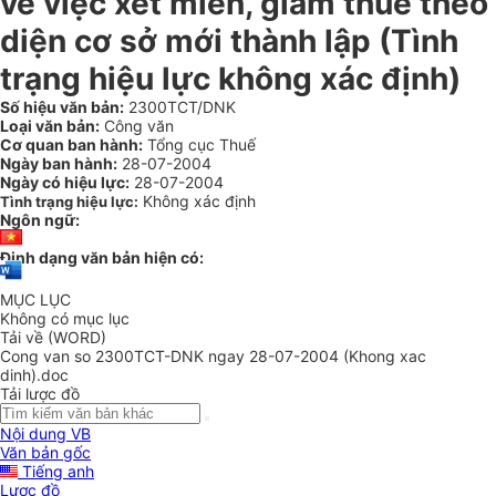
về việc xét miễn, giảm thuế theo
diện cơ sở mới thành lập (Tình
trạng hiệu lực không xác định)
Số hiệu văn bản:
2300TCT/DNK
Loại văn bản:
Công văn
Cơ quan ban hành:
Tổng cục Thuế
Ngày ban hành:
28-07-2004
Ngày có hiệu lực:
28-07-2004
Không xác định
Tình trạng hiệu lực:
Ngôn ngữ:
Định dạng văn bản hiện có:
MỤC LỤC
Không có mục lục
Tải về (WORD)
Cong van so 2300TCT-DNK ngay 28-07-2004 (Khong xac
dinh).doc
Tải lược đồ
Nội dung VB
Văn bản gốc
Tiếng anh
Lược đồ