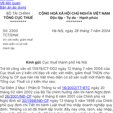
VB liên quan
Bản án áp dụng
BỘ TÀI CHÍNH
CỘNG HOÀ XÃ HỘI CHỦ NGHĨA VIỆT NAM
TỔNG CỤC THUẾ
Độc lập - Tự do - Hạnh phúc
********
********
Số: 2300
Hà Nội, ngày 28 tháng 7 năm 2004
TCT/DNK
V/v xét miễn, giảm thuế
theo diện cơ sở mới
thành lập
Kính gửi:
Cục thuế thành phố Hà Nội
Trả lời công văn số 15978/CT-DD2 ngày 12 tháng 7 năm 2004 của
Cục thuế xin ý kiến chỉ đạo về việc xét miễn, giảm thuế TNDN cho
Công ty CP que hàn Hà Việt theo diện cơ sở sản xuất mới thành lập,
Tổng cục Thuế có ý kiến như sau:
Tại Điểm 2 Mục I Phần Đ Thông tư số
18/2002/TT-BTC
ngày 20
tháng 02 năm 2002 của Bộ Tài chính hướng dẫn thi hành Nghị định
số
26/2001/NĐ-CP
ngày 4 tháng 6 năm 2001 của Chính phủ và
Nghị định số
30/1998/NĐ-CP
ngày 13 tháng 5 năm 1998 của Chính
phủ quy định chi Tiết thi hành Luật thuế thu nhập doanh nghiệp quy
định: “Những cơ sở đã thành lập trước đây nay chia, tách, sáp nhập,