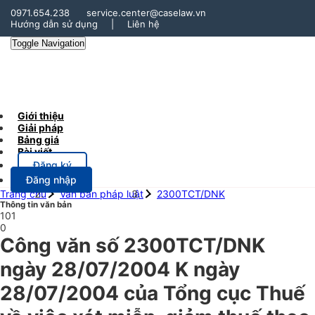
0971.654.238
service.center@caselaw.vn
Hướng dẫn sử dụng
|
Liên hệ
Toggle Navigation
Giới thiệu
Giải pháp
Bảng giá
Bài viết
Đăng ký
Đăng nhập
Trang chủ
Văn bản pháp luật
2300TCT/DNK
Thông tin văn bản
101
0
Công văn số 2300TCT/DNK
ngày 28/07/2004 K ngày
28/07/2004 của Tổng cục Thuế