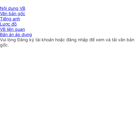
Nội dung VB
Văn bản gốc
Tiếng anh
Lược đồ
VB liên quan
Bản án áp dụng
Vui lòng
Đăng ký
tài khoản hoặc
đăng nhập
để xem và tải văn bản
gốc.